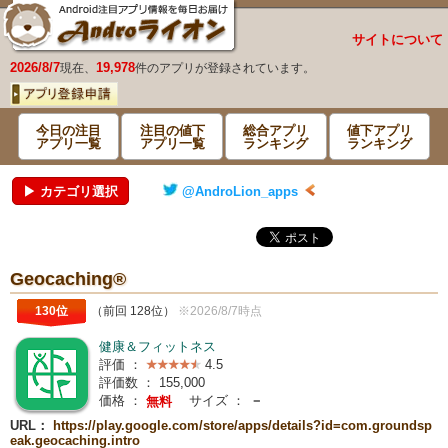
サイトについて
2026/8/7
19,978
現在、
件のアプリが登録されています。
今日の注目
注目の値下
総合アプリ
値下アプリ
アプリ一覧
アプリ一覧
ランキング
ランキング
▶ カテゴリ選択
@AndroLion_apps
Geocaching®
130位
（前回 128位）
※2026/8/7時点
健康＆フィットネス
評価 ：
4.5
評価数 ：
155,000
価格 ：
サイズ ：
－
無料
URL：
https://play.google.com/store/apps/details?id=com.groundsp
eak.geocaching.intro