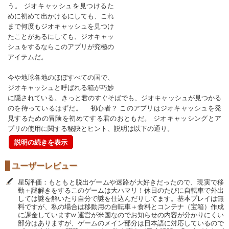
う。 ジオキャッシュを見つけるた
めに初めて出かけるにしても、これ
まで何度もジオキャッシュを見つけ
たことがあるにしても、ジオキャッ
シュをするならこのアプリが究極の
アイテムだ。
今や地球各地のほぼすべての国で、
ジオキャッシュと呼ばれる箱が巧妙
に隠されている。きっと君のすぐそばでも、ジオキャッシュが見つかる
のを待っているはずだ。 初心者？ このアプリはジオキャッシュを発
見するための冒険を初めてする君のおともだ。 ジオキャッシングとア
プリの使用に関する秘訣とヒント、説明は以下の通り。
説明の続きを表示
ユーザーレビュー
星5評価：もともと脱出ゲームや迷路が大好きだったので、現実で移
動＋謎解きをするこのゲームは大ハマリ！休日のたびに自転車で外出
しては謎を解いたり自分で謎を仕込んだりしてます。基本プレイは無
料ですが、私の場合は移動用の自転車＋食料とコンテナ（宝箱）作成
に課金していますw 運営が米国なのでお知らせの内容が分かりにくい
部分はありますが、ゲームのメイン部分は日本語に対応しているので