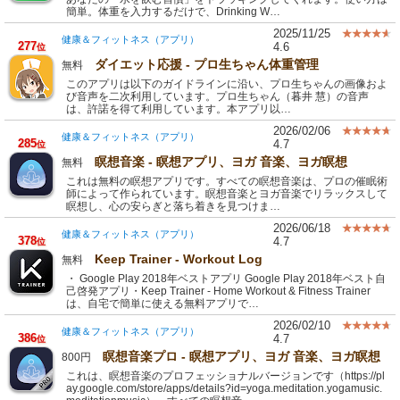
簡単。体重を入力するだけで、Drinking W…
2025/11/25
健康＆フィットネス（アプリ）
277
4.6
位
ダイエット応援 - プロ生ちゃん体重管理
無料
このアプリは以下のガイドラインに沿い、プロ生ちゃんの画像およ
び音声を二次利用しています。プロ生ちゃん（暮井 慧）の音声
は、許諾を得て利用しています。本アプリ以…
2026/02/06
健康＆フィットネス（アプリ）
285
4.7
位
瞑想音楽 - 瞑想アプリ、ヨガ 音楽、ヨガ瞑想
無料
これは無料の瞑想アプリです。すべての瞑想音楽は、プロの催眠術
師によって作られています。瞑想音楽とヨガ音楽でリラックスして
瞑想し、心の安らぎと落ち着きを見つけま…
2026/06/18
健康＆フィットネス（アプリ）
378
4.7
位
Keep Trainer - Workout Log
無料
・ Google Play 2018年ベストアプリ Google Play 2018年ベスト自
己啓発アプリ・Keep Trainer - Home Workout & Fitness Trainer
は、自宅で簡単に使える無料アプリで…
2026/02/10
健康＆フィットネス（アプリ）
386
4.7
位
瞑想音楽プロ - 瞑想アプリ、ヨガ 音楽、ヨガ瞑想
800円
これは、瞑想音楽のプロフェッショナルバージョンです（https://pl
ay.google.com/store/apps/details?id=yoga.meditation.yogamusic.