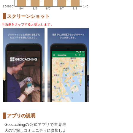
-
-
154990
140
8/4
8/5
8/6
8/7
8/8
スクリーンショット
※画像をタップすると拡大します。
アプリの説明
Geocachingの公式アプリで世界最
大の宝探しコミュニティに参加しよ