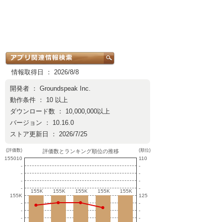
情報取得日 ： 2026/8/8
開発者 ：
Groundspeak Inc.
動作条件 ： 10 以上
ダウンロード数 ： 10,000,000以上
バージョン ： 10.16.0
ストア更新日 ： 2026/7/25
(評価数)
(順位)
評価数とランキング順位の推移
155010
110
-
-
-
-
-
-
-
-
155K
155K
155K
155K
155K
155K
155K
155K
155K
155K
155K
125
-
-
-
-
-
-