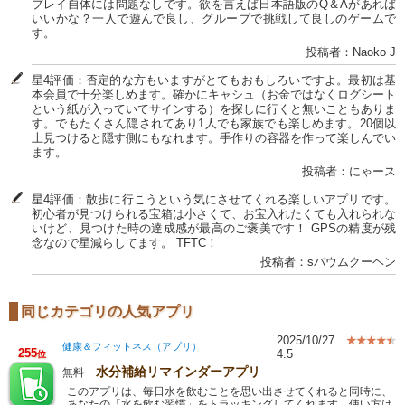
プレイ自体には問題なしです。欲を言えば日本語版のQ＆Aがあれば
いいかな？一人で遊んで良し、グループで挑戦して良しのゲームで
す。
投稿者：Naoko J
星4評価：否定的な方もいますがとてもおもしろいですよ。最初は基
本会員で十分楽しめます。確かにキャシュ（お金ではなくログシート
という紙が入っていてサインする）を探しに行くと無いこともありま
す。でもたくさん隠されてあり1人でも家族でも楽しめます。20個以
上見つけると隠す側にもなれます。手作りの容器を作って楽しんでい
ます。
投稿者：にゃース
星4評価：散歩に行こうという気にさせてくれる楽しいアプリです。
初心者が見つけられる宝箱は小さくて、お宝入れたくても入れられな
いけど、見つけた時の達成感が最高のご褒美です！ GPSの精度が残
念なので星減らしてます。 TFTC！
投稿者：sバウムクーヘン
同じカテゴリの人気アプリ
2025/10/27
健康＆フィットネス（アプリ）
255
4.5
位
水分補給リマインダーアプリ
無料
このアプリは、毎日水を飲むことを思い出させてくれると同時に、
あなたの「水を飲む習慣」をトラッキングしてくれます。使い方は