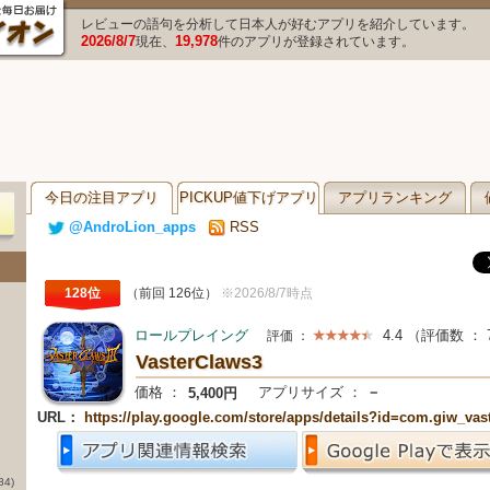
レビューの語句を分析して日本人が好むアプリを紹介しています。
2026/8/7
19,978
現在、
件のアプリが登録されています。
今日の注目アプリ
PICKUP値下げアプリ
アプリランキング
@AndroLion_apps
RSS
128位
（前回 126位）
※2026/8/7時点
ロールプレイング
4.4
（評価数 ：
評価 ：
VasterClaws3
価格 ：
アプリサイズ ：
－
5,400円
URL：
https://play.google.com/store/apps/details?id=com.giw_vas
84)