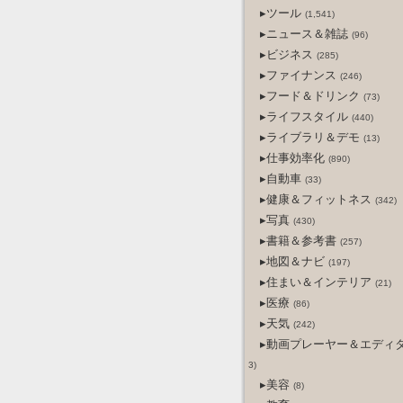
▸ツール
(1,541)
▸ニュース＆雑誌
(96)
▸ビジネス
(285)
▸ファイナンス
(246)
▸フード＆ドリンク
(73)
▸ライフスタイル
(440)
▸ライブラリ＆デモ
(13)
▸仕事効率化
(890)
▸自動車
(33)
▸健康＆フィットネス
(342)
▸写真
(430)
▸書籍＆参考書
(257)
▸地図＆ナビ
(197)
▸住まい＆インテリア
(21)
▸医療
(86)
▸天気
(242)
▸動画プレーヤー＆エディ
3)
▸美容
(8)