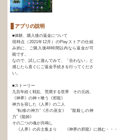
アプリの説明
■体験、購入後の返金について
現時点（2021年12月）のPlayストアの仕組
み的に、ご購入後48時間以内なら返金が可
能です。
なので、試しに遊んでみて、「合わない」と
感じたら直ぐにご返金手続きを行ってくださ
い。
■ストーリー
九百年続く戦乱 荒廃する世界 その元凶、
《神界》の神々喰う《邪龍》
神力を宿した《人界》の二人
”転移の神力”《月の巫女》 ”龍殺しの神
力”《龍師》
その二つの魂が共鳴し
《人界》の兵士集まり 《神界の邪龍》に挑む・・・