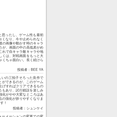
と思ったし、ゲーム性も最初
白くなり、今や止められなく
達の画像や動かす時のキャラ
うが、画面の中の高低差がめ
これで自キャラ敵キャラや地
しくは、対戦画面をもっと大
ゃくちゃ面白い。長く続けら
投稿者：BEE YA
しいの三拍子そろった良作で
とができるのが、このゲーム
上げすればクリアできるもの
ろもあり、試行錯誤を楽しみ
強化がやや大変なところはあ
品の強化が捗りやすくなりま
です！
投稿者：シュンケイ
ォーメーションの変更での変