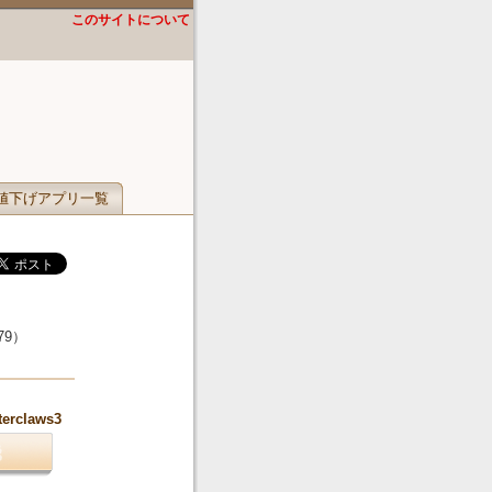
このサイトについて
値下げアプリ一覧
79
）
terclaws3