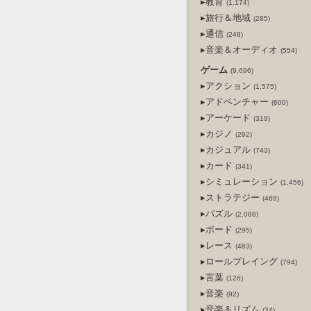
▸教育
(1,174)
▸旅行＆地域
(285)
▸通信
(248)
▸音楽＆オーディオ
(554)
ゲーム
(9,696)
▸アクション
(1,575)
▸アドベンチャー
(600)
▸アーケード
(319)
▸カジノ
(292)
▸カジュアル
(743)
▸カード
(341)
▸シミュレーション
(1,456)
▸ストラテジー
(468)
▸パズル
(2,088)
▸ボード
(295)
▸レース
(483)
▸ロールプレイング
(794)
▸言葉
(126)
▸音楽
(92)
▸音楽＆リズム
(24)