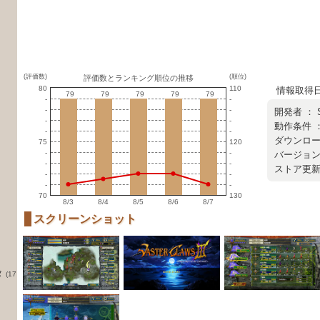
(評価数)
(順位)
評価数とランキング順位の推移
80
110
情報取得日 ：
79
79
79
79
79
79
79
79
79
79
-
-
-
-
開発者 ：
-
-
動作条件 
-
-
ダウンロード
75
120
-
-
バージョン 
-
-
ストア更新日 
-
-
-
-
70
130
8/3
8/4
8/5
8/6
8/7
スクリーンショット
タ
(17