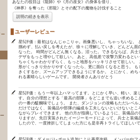
あなたの役目は《龍師》や《月の巫女》の身体を借り、
《神界》を奪った《邪龍》とその配下の魔物を討伐すること
説明の続きを表示
ユーザーレビュー
イー
星5評価：最初はなんじゃこりゃ。画像悪いし、ちゃっちいな。 
掴めず、払い戻しを考えたが、徐々に理解していき、どんどん面
なった。 時間がどんどん無くなる。沼った。できるならば、兵士
デザをもっと増やして欲しい。 あと、高低差で攻撃力変わるとい
ちゃくちゃわかりずらく、もっと地形をハッキリさせて欲しい。 
形がくっきり分かりやすくなったら、更に面白くなると思う。 も
きくするか、ズームアップできるようにするか。 とにかく、めち
れる素晴らしいゲームです。 開発者さんありがとう
星5評価：もう一年以上ハマってます。とにかく早い、軽い、楽
）
す。自分の理想とする「最高の部隊」をどこまでも追い求めるこ
の一番の醍醐味でしょう。 また、ダンジョンの攻略もただレベル
だけではなく、装備品や部隊の編成を工夫しないといけないとこ
ながらプレイできます。 他の方が指摘しているように、装備品の
 ー
りますが、先日実装されたイージーモードによって、兵士と装備
したので、一度挫折してしまった方にも是非再トライしてほしい
星5評価：ダメージレポート追加により再度改稿。 メンバーやフ