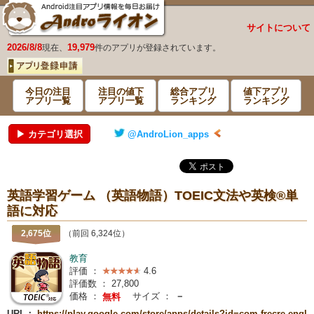
サイトについて
2026/8/8
19,979
現在、
件のアプリが登録されています。
今日の注目
注目の値下
総合アプリ
値下アプリ
アプリ一覧
アプリ一覧
ランキング
ランキング
▶ カテゴリ選択
@AndroLion_apps
英語学習ゲーム （英語物語）TOEIC文法や英検®単
語に対応
2,675位
（前回 6,324位）
教育
評価 ：
4.6
評価数 ：
27,800
価格 ：
サイズ ：
－
無料
URL：
https://play.google.com/store/apps/details?id=com.frecre.engl