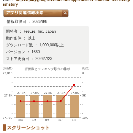
ishstory
情報取得日 ： 2026/8/8
開発者 ：
FreCre, Inc. Japan
動作条件 ： 以上
ダウンロード数 ： 1,000,000以上
バージョン ： 1660
ストア更新日 ： 2026/7/23
(評価数)
(順位)
評価数とランキング順位の推移
27,810
0
-
-
-
-
-
-
-
-
27.8K
27.8K
27.8K
27.8K
27.8K
27.8K
27.8K
27.8K
27.8K
27.8K
27.8K
5K
-
-
-
-
-
-
-
-
27,790
10K
8/4
8/5
8/6
8/7
8/8
スクリーンショット