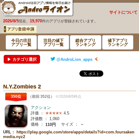
サイトについて
2026/8/5
19,970
現在、
件のアプリが登録されています。
今日の注目
注目の値下
総合アプリ
値下アプリ
アプリ一覧
アプリ一覧
ランキング
ランキング
▶ カテゴリ選択
@AndroLion_apps
N.Y.Zombies 2
350位
（前回 352位）
※2026/8/5時点
アクション
評価 ：
4.5
評価数 ：
1,060
価格 ：
サイズ ：
－
110円
URL：
https://play.google.com/store/apps/details?id=com.foursaken
media.nyz2