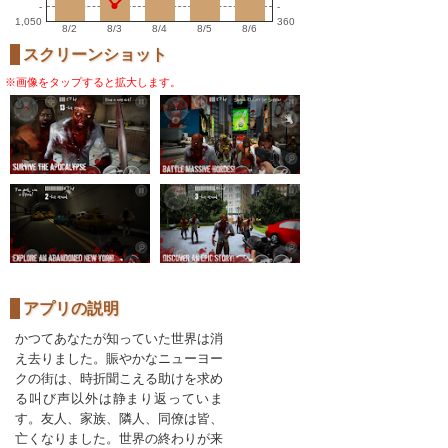
-
-
1,050
360
8/2
8/3
8/4
8/5
8/6
スクリーンショット
※画像をタップすると拡大します。
アプリの説明
かつてあなたが知っていた世界は消
え去りました。賑やかなニューヨー
クの街は、時折聞こえる助けを求め
る叫び声以外は静まり返っていま
す。友人、家族、隣人、同僚は皆、
亡くなりました。世界の終わりが来