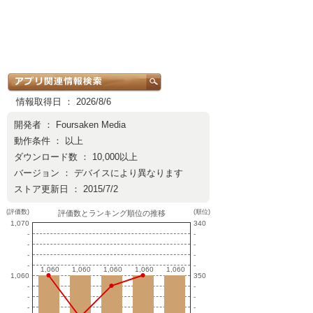
情報取得日 ： 2026/8/6
開発者 ：
Foursaken Media
動作条件 ： 以上
ダウンロード数 ： 10,000以上
バージョン ： デバイスにより異なります
ストア更新日 ： 2015/7/2
(評価数)
(順位)
評価数とランキング順位の推移
1,070
340
-
-
-
-
-
-
-
-
1,060
1,060
1,060
1,060
1,060
1,060
1,060
1,060
1,060
1,060
1,060
350
-
-
-
-
-
-