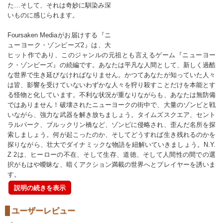
た…そして、それは奇妙に馴染み深
いものに感じられます。
Foursaken Mediaがお届けする『ニ
ューヨーク・ゾンビーズ2』は、大
ヒット作であり、このジャンルの元祖とも言えるゲーム『ニューヨー
ク・ゾンビーズ』の続編です。あなたは平凡な人間として、新しく過酷
な世界で生き延びなければなりません。かつてあなたが知っていた人々
は皆、影響を受けていないわずかな人々を狩り殺すことだけを本能とす
る怪物と化しています。不利な状況が重なりながらも、あなたは無防備
ではありません！破壊されたニューヨークの街中で、大量のゾンビと戦
いながら、強力な武器を解き放ちましょう。タイムズスクエア、セント
ラルパーク、ブルックリン橋など、ゾンビに侵略され、歪んだ名所を探
索しましょう。何が起こったのか、そしてどうすれば生き残れるのかを
探りながら、壮大でダイナミックな物語を紐解いていきましょう。N.Y.
Z 2は、ヒーローの不在、そして生存、道徳、そして人間性の間での選
択がもはや曖昧な、暗くアクション満載の世界へとプレイヤーを誘いま
す。
説明の続きを表示
ユーザーレビュー