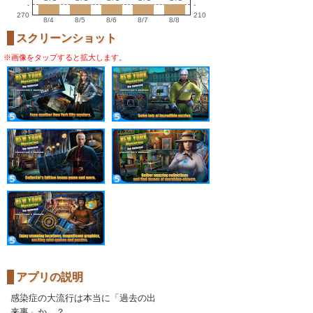
-
-
270
210
8/4
8/5
8/6
8/7
8/8
スクリーンショット
※画像をタップすると拡大します。
アプリの説明
感染症の大流行は本当に「過去の出
来事」か…？