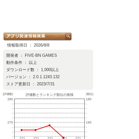
情報取得日 ： 2026/8/8
開発者 ：
FIVE-BN GAMES
動作条件 ： 以上
ダウンロード数 ： 1,000以上
バージョン ： 2.0.1.1243.132
ストア更新日 ： 2023/7/31
(評価数)
(順位)
評価数とランキング順位の推移
280
180
-
-
-
-
-
-
-
-
275
195
-
-
-
-
-
-
271
271
271
271
271
271
271
271
271
271