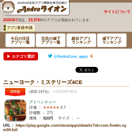
サイトについて
2026/8/7
19,978
現在、
件のアプリが登録されています。
今日の注目
注目の値下
総合アプリ
値下アプリ
アプリ一覧
アプリ一覧
ランキング
ランキング
▶ カテゴリ選択
@AndroLion_apps
ニューヨーク・ミステリーズ4CE
205位
（前回 197位）
※2026/8/7時点
アドベンチャー
評価 ：
4.7
評価数 ：
271
価格 ：
サイズ ：
－
920円
URL：
https://play.google.com/store/apps/details?id=com.fivebn.ny
m04.full