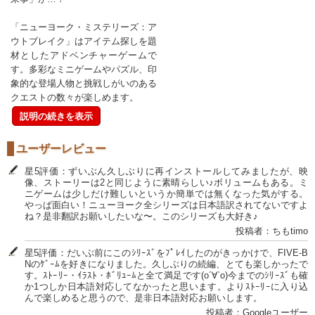
「ニューヨーク・ミステリーズ：ア
ウトブレイク」はアイテム探しを題
材としたアドベンチャーゲームで
す。多彩なミニゲームやパズル、印
象的な登場人物と挑戦しがいのある
クエストの数々が楽しめます。
説明の続きを表示
ユーザーレビュー
星5評価：ずいぶん久しぶりに再インストールしてみましたが、映
像、ストーリーは2と同じように素晴らしい♪ボリュームもある。ミ
ニゲームは少しだけ難しいというか簡単では無くなった気がする。
やっぱ面白い！ニューヨーク全シリーズは日本語訳されてないですよ
ね？是非翻訳お願いしたいな〜。このシリーズも大好き♪
投稿者：ちもtimo
星5評価：だいぶ前にこのｼﾘｰｽﾞをﾌﾟﾚｲしたのがきっかけで、FIVE-B
Nのｹﾞｰﾑを好きになりました。久しぶりの続編、とても楽しかったで
す。ｽﾄｰﾘｰ・ｲﾗｽﾄ・ﾎﾞﾘｭｰﾑと全て満足です(о´∀`о)今までのｼﾘｰｽﾞも確
か1つしか日本語対応してなかったと思います。よりｽﾄｰﾘｰに入り込
んで楽しめると思うので、是非日本語対応お願いします。
投稿者：Googleユーザー