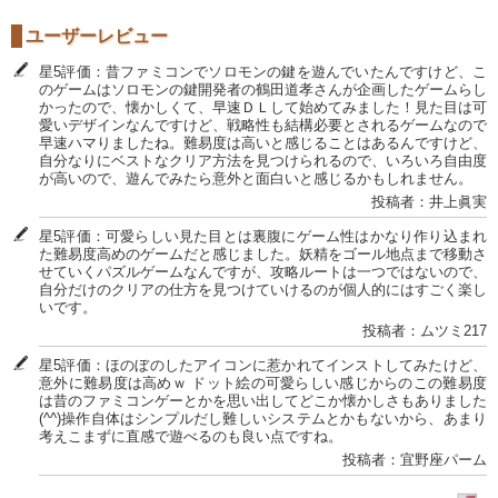
ユーザーレビュー
星5評価：昔ファミコンでソロモンの鍵を遊んでいたんですけど、こ
のゲームはソロモンの鍵開発者の鶴田道孝さんが企画したゲームらし
かったので、懐かしくて、早速ＤＬして始めてみました！見た目は可
愛いデザインなんですけど、戦略性も結構必要とされるゲームなので
早速ハマりましたね。難易度は高いと感じることはあるんですけど、
自分なりにベストなクリア方法を見つけられるので、いろいろ自由度
が高いので、遊んでみたら意外と面白いと感じるかもしれません。
投稿者：井上眞実
星5評価：可愛らしい見た目とは裏腹にゲーム性はかなり作り込まれ
た難易度高めのゲームだと感じました。妖精をゴール地点まで移動さ
せていくパズルゲームなんですが、攻略ルートは一つではないので、
自分だけのクリアの仕方を見つけていけるのが個人的にはすごく楽し
いです。
投稿者：ムツミ217
星5評価：ほのぼのしたアイコンに惹かれてインストしてみたけど、
意外に難易度は高めｗ ドット絵の可愛らしい感じからのこの難易度
は昔のファミコンゲーとかを思い出してどこか懐かしさもありました
(^^)操作自体はシンプルだし難しいシステムとかもないから、あまり
考えこまずに直感で遊べるのも良い点ですね。
投稿者：宜野座パーム