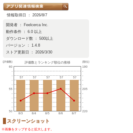
情報取得日 ： 2026/8/7
開発者 ：
Feelcerca Inc.
動作条件 ： 6.0 以上
ダウンロード数 ： 500以上
バージョン ： 1.4.8
ストア更新日 ： 2026/3/30
(評価数)
(順位)
評価数とランキング順位の推移
60
190
-
-
-
-
57
57
57
57
57
57
57
57
57
57
-
-
-
-
55
205
-
-
-
-
-
-
-
-
50
220
8/3
8/4
8/5
8/6
8/7
スクリーンショット
※画像をタップすると拡大します。