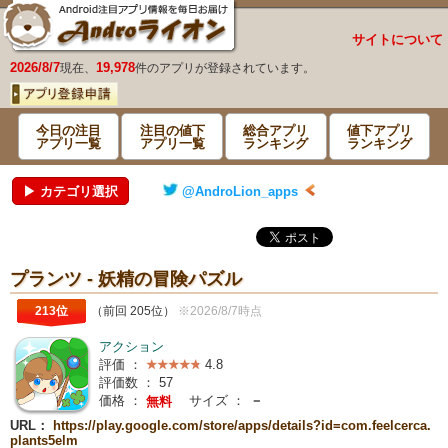
サイトについて
2026/8/7
19,978
現在、
件のアプリが登録されています。
今日の注目
注目の値下
総合アプリ
値下アプリ
アプリ一覧
アプリ一覧
ランキング
ランキング
▶ カテゴリ選択
@AndroLion_apps
プランツ - 妖精の冒険パズル
213位
（前回 205位）
※2026/8/7時点
アクション
評価 ：
4.8
評価数 ：
57
価格 ：
サイズ ：
－
無料
URL：
https://play.google.com/store/apps/details?id=com.feelcerca.
plants5elm