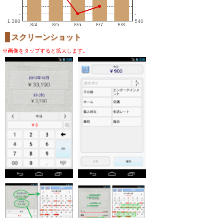
-
-
-
-
1,380
540
8/4
8/5
8/6
8/7
8/8
スクリーンショット
※画像をタップすると拡大します。