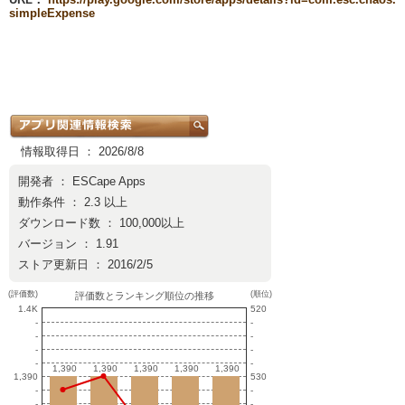
simpleExpense
情報取得日 ： 2026/8/8
開発者 ：
ESCape Apps
動作条件 ： 2.3 以上
ダウンロード数 ： 100,000以上
バージョン ： 1.91
ストア更新日 ： 2016/2/5
(評価数)
(順位)
評価数とランキング順位の推移
1.4K
520
-
-
-
-
-
-
-
-
1,390
1,390
1,390
1,390
1,390
1,390
1,390
1,390
1,390
1,390
1,390
530
-
-
-
-