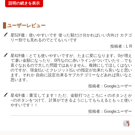
説明の続きを表示
ユーザーレビュー
星5評価：使いやすいです 使った額だけ分かればいい方向け カテゴ
リー別でも見れるのでとてもいいです
投稿者：L R
星4評価：とても使いやすいですが、たまに変になります。0が増え
て凄い金額になったり、0円なのに赤いラインがついていたり…でも
直ぐなおるので大した問題ではありません。複雑にしてほしくはない
のですが、現金払いとクレジット払いの指定が出来たら良いなと思い
ます。それか 自由に設定出来るサブカテゴリーなどあれば良いなと
思います。
投稿者：Googleユーザー
星4評価：重宝してます！ただ、金額打つところに＋のボタンとか
−のボタンをつけて、計算ができるようにしてもらえるともっと使い
やすいです！！
投稿者：Googleユーザー