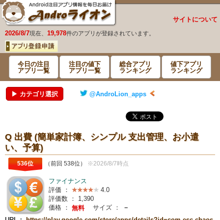
サイトについて
2026/8/7
19,978
現在、
件のアプリが登録されています。
今日の注目
注目の値下
総合アプリ
値下アプリ
アプリ一覧
アプリ一覧
ランキング
ランキング
▶ カテゴリ選択
@AndroLion_apps
Q 出費 (簡単家計簿、シンプル 支出管理、お小遣
い、予算)
536位
（前回 538位）
※2026/8/7時点
ファイナンス
評価 ：
4.0
評価数 ：
1,390
価格 ：
サイズ ：
－
無料
URL：
https://play.google.com/store/apps/details?id=com.esc.chaos.