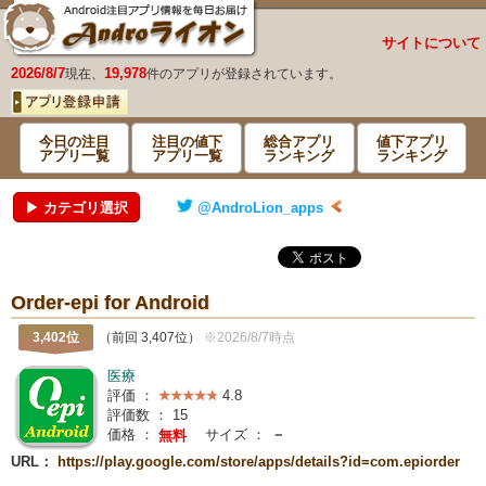
サイトについて
2026/8/7
19,978
現在、
件のアプリが登録されています。
今日の注目
注目の値下
総合アプリ
値下アプリ
アプリ一覧
アプリ一覧
ランキング
ランキング
▶ カテゴリ選択
@AndroLion_apps
Order-epi for Android
3,402位
（前回 3,407位）
※2026/8/7時点
医療
評価 ：
4.8
評価数 ：
15
価格 ：
サイズ ：
－
無料
URL：
https://play.google.com/store/apps/details?id=com.epiorder