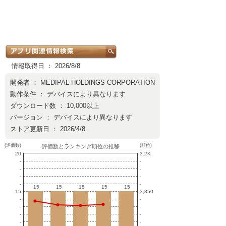
情報取得日 ： 2026/8/8
開発者 ：
MEDIPAL HOLDINGS CORPORATION
動作条件 ： デバイスにより異なります
ダウンロード数 ： 10,000以上
バージョン ： デバイスにより異なります
ストア更新日 ： 2026/4/8
(評価数)
(順位)
評価数とランキング順位の推移
20
3.2K
-
-
-
-
-
-
-
-
15
15
15
15
15
15
15
15
15
15
15
3,350
-
-
-
-
-
-
-
-