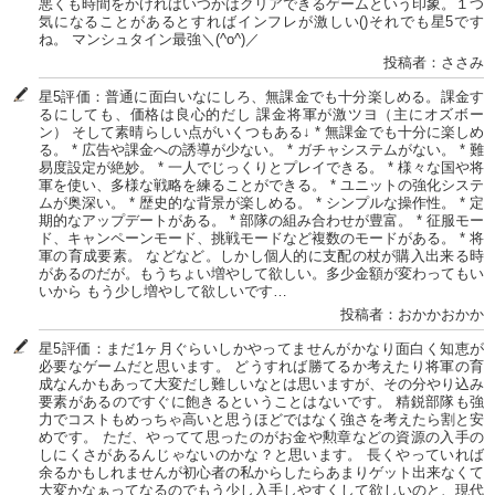
悪くも時間をかければいつかはクリアできるゲームという印象。１つ
気になることがあるとすればインフレが激しい()それでも星5です
ね。 マンシュタイン最強＼(^o^)／
投稿者：ささみ
星5評価：普通に面白いなにしろ、無課金でも十分楽しめる。課金す
るにしても、価格は良心的だし 課金将軍が激ツヨ（主にオズボー
ン） そして素晴らしい点がいくつもある↓ * 無課金でも十分に楽しめ
る。 * 広告や課金への誘導が少ない。 * ガチャシステムがない。 * 難
易度設定が絶妙。 * 一人でじっくりとプレイできる。 * 様々な国や将
軍を使い、多様な戦略を練ることができる。 * ユニットの強化システ
ムが奥深い。 * 歴史的な背景が楽しめる。 * シンプルな操作性。 * 定
期的なアップデートがある。 * 部隊の組み合わせが豊富。 * 征服モー
ド、キャンペーンモード、挑戦モードなど複数のモードがある。 * 将
軍の育成要素。 などなど。しかし個人的に支配の杖が購入出来る時
があるのだが。もうちょい増やして欲しい。多少金額が変わってもい
いから もう少し増やして欲しいです…
投稿者：おかかおかか
星5評価：まだ1ヶ月ぐらいしかやってませんがかなり面白く知恵が
必要なゲームだと思います。 どうすれば勝てるか考えたり将軍の育
成なんかもあって大変だし難しいなとは思いますが、その分やり込み
要素があるのですぐに飽きるということはないです。 精鋭部隊も強
力でコストもめっちゃ高いと思うほどではなく強さを考えたら割と安
めです。 ただ、やってて思ったのがお金や勲章などの資源の入手の
しにくさがあるんじゃないのかな？と思います。 長くやっていれば
余るかもしれませんが初心者の私からしたらあまりゲット出来なくて
大変かなぁってなるのでもう少し入手しやすくして欲しいのと、現代