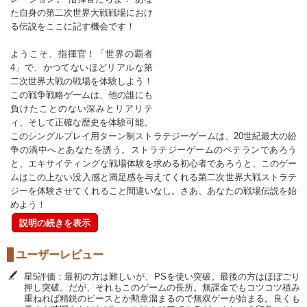
た自身の第二次世界大戦戦場におけ
る伝説をここに記す機会です！
ようこそ、指揮官！「世界の覇者
4」で、かつてないほどリアルな第
二次世界大戦の戦場を体験しよう！
この戦争戦略ゲームは、他の誰にも
負けたことのない深みとリアリテ
ィ、そして正確な歴史を体験可能。
このシングルプレイ用ターン制ストラテジーゲームは、20世紀最大の紛
争の渦中へとあなたを誘う。ストラテジーゲームのベテランであろう
と、エキサイティングな戦場体験を求める初心者であろうと、このゲー
ムはこの上ない没入感と満足感を与えてくれる第二次世界大戦ストラテ
ジーを体験させてくれること間違いなし。さあ、あなたの戦場伝説を始
めよう！
説明の続きを表示
ユーザーレビュー
星5評価：最初の方は難しいが、PSを使い突破。最後の方はほぼごり
押し突破。だが、それもこのゲームの長所。無課金でもコツコツ積み
重ねれば精鋭のピースとか勲章溜まるので無双ゲーが始まる。良くも