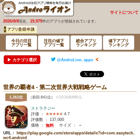
サイトについて
2026/8/8
19,979
現在、
件のアプリが登録されています。
今日の注目
注目の値下
総合アプリ
値下アプリ
アプリ一覧
アプリ一覧
ランキング
ランキング
▶ カテゴリ選択
@AndroLion_apps
世界の覇者4 - 第二次世界大戦戦略ゲーム
1,362位
（前回 841位）
※2026/8/8時点
ストラテジー
評価 ：
4.7
評価数 ：
137,000
価格 ：
サイズ ：
－
無料
URL：
https://play.google.com/store/apps/details?id=com.easytech.
wc4.android