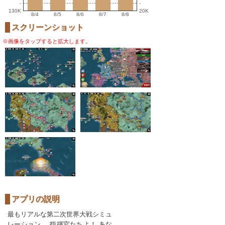
-
-
130K
20K
8/4
8/5
8/6
8/7
8/8
スクリーンショット
※画像をタップすると拡大します。
アプリの説明
最もリアルな第二次世界大戦シミュ
レーション。 指揮官たちよ！ あな