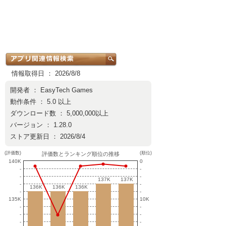
情報取得日 ： 2026/8/8
開発者 ：
EasyTech Games
動作条件 ： 5.0 以上
ダウンロード数 ： 5,000,000以上
バージョン ： 1.28.0
ストア更新日 ： 2026/8/4
(評価数)
(順位)
評価数とランキング順位の推移
140K
0
-
-
-
-
137K
137K
137K
137K
-
-
136K
136K
136K
136K
136K
136K
-
-
135K
10K
-
-
-
-
-
-