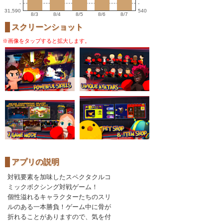
-
-
31,590
540
8/3
8/4
8/5
8/6
8/7
スクリーンショット
※画像をタップすると拡大します。
アプリの説明
対戦要素を加味したスペクタクルコ
ミックボクシング対戦ゲーム！
個性溢れるキャラクターたちのスリ
ルのある一本勝負！ゲーム中に骨が
折れることがありますので、気を付