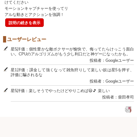
けてください
モーションキャプチャーを使ってリ
アルな動きとアクションを強調！
説明の続きを表示
ユーザーレビュー
星5評価：個性豊かな敵ボクサーが愉快で、侮ってたらけっこう面白
い。CPUのアルゴリズムがもう少し利口だと神ゲーになったかも。
投稿者：Googleユーザー
星1評価：課金して強くなって雑魚狩りして楽しい奴は星5を押す、
評価に騙されるな
投稿者：Googleユーザー
星5評価：楽しそうでやったけどやりこめば😃🎵 楽しい
投稿者：柴田孝司