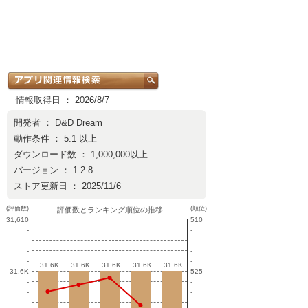
情報取得日 ： 2026/8/7
開発者 ：
D&D Dream
動作条件 ： 5.1 以上
ダウンロード数 ： 1,000,000以上
バージョン ： 1.2.8
ストア更新日 ： 2025/11/6
(評価数)
(順位)
評価数とランキング順位の推移
31,610
510
-
-
-
-
-
-
-
-
31.6K
31.6K
31.6K
31.6K
31.6K
31.6K
31.6K
31.6K
31.6K
31.6K
31.6K
525
-
-
-
-
-
-