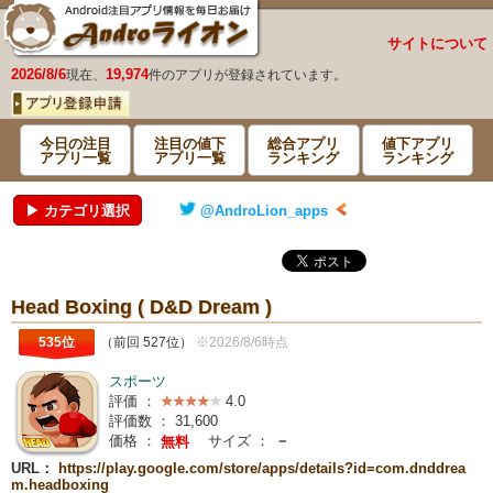
サイトについて
2026/8/6
19,974
現在、
件のアプリが登録されています。
今日の注目
注目の値下
総合アプリ
値下アプリ
アプリ一覧
アプリ一覧
ランキング
ランキング
▶ カテゴリ選択
@AndroLion_apps
Head Boxing ( D&D Dream )
535位
（前回 527位）
※2026/8/6時点
スポーツ
評価 ：
4.0
評価数 ：
31,600
価格 ：
サイズ ：
－
無料
URL：
https://play.google.com/store/apps/details?id=com.dnddrea
m.headboxing