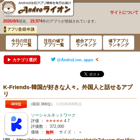
サイトについて
2026/8/6
19,974
現在、
件のアプリが登録されています。
今日の注目
注目の値下
総合アプリ
値下アプリ
アプリ一覧
アプリ一覧
ランキング
ランキング
▶ カテゴリ選択
@AndroLion_apps
K-Friends-韓国が好きな人々。外国人と話せるアプ
リ
469位
（前回 366位）
※2026/8/6時点
ソーシャルネットワーク
評価 ：
4.7
評価数 ：
372,000
価格 ：
サイズ ：
－
無料
URL：
https://play.google.com/store/apps/details?id=com.dior.kFrie