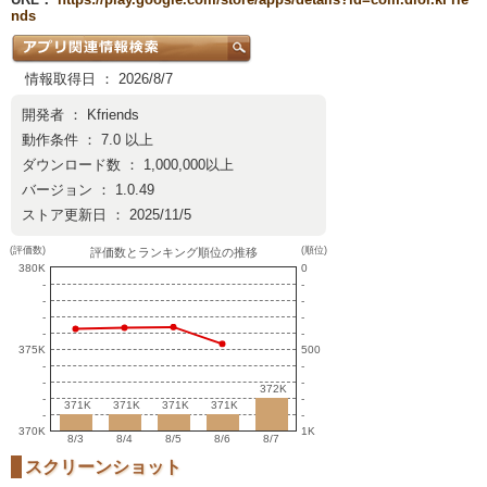
nds
情報取得日 ： 2026/8/7
開発者 ：
Kfriends
動作条件 ： 7.0 以上
ダウンロード数 ： 1,000,000以上
バージョン ： 1.0.49
ストア更新日 ： 2025/11/5
(評価数)
(順位)
評価数とランキング順位の推移
380K
0
-
-
-
-
-
-
-
-
375K
500
-
-
-
-
372K
372K
-
-
371K
371K
371K
371K
371K
371K
371K
371K
-
-
370K
1K
8/3
8/4
8/5
8/6
8/7
スクリーンショット