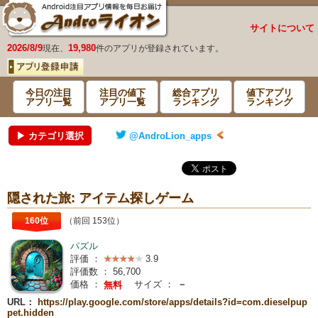
サイトについて
2026/8/9
19,980
現在、
件のアプリが登録されています。
今日の注目
注目の値下
総合アプリ
値下アプリ
アプリ一覧
アプリ一覧
ランキング
ランキング
▶ カテゴリ選択
@AndroLion_apps
隠された旅: アイテム探しゲーム
160位
（前回 153位）
パズル
評価 ：
3.9
評価数 ：
56,700
価格 ：
サイズ ：
－
無料
URL：
https://play.google.com/store/apps/details?id=com.dieselpup
pet.hidden