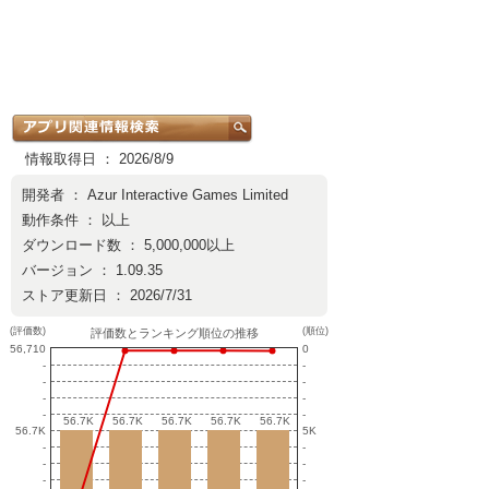
情報取得日 ： 2026/8/9
開発者 ：
Azur Interactive Games Limited
動作条件 ： 以上
ダウンロード数 ： 5,000,000以上
バージョン ： 1.09.35
ストア更新日 ： 2026/7/31
(評価数)
(順位)
評価数とランキング順位の推移
56,710
0
-
-
-
-
-
-
-
-
56.7K
56.7K
56.7K
56.7K
56.7K
56.7K
56.7K
56.7K
56.7K
56.7K
56.7K
5K
-
-
-
-
-
-