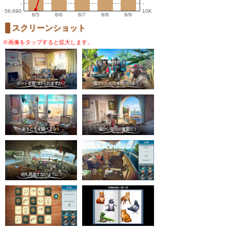
-
-
56,690
10K
8/5
8/6
8/7
8/8
8/9
スクリーンショット
※画像をタップすると拡大します。