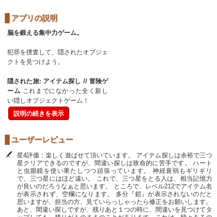
アプリの説明
脳を鍛える集中力ゲーム。
犯罪を捜査して、隠されたオブジェ
クトを見つけよう。
隠された旅: アイテム探し // 冒険ゲ
ーム
これまでになかった全く新し
い隠しオブジェクトゲーム！
説明の続きを表示
ユーザーレビュー
星4評価：楽しく遊ばせて頂いています。 アイテム探しは余裕で三つ
星クリアできるのですが、間違い探しは致命的に苦手です。 ハート
と虫眼鏡を使い果たしつつ頑張っています。 神経衰弱もギリギリ
で、三つ星にはほど遠い。 これで、三つ星をとる人は、相当記憶力
が良いのだろうなぁと思います。 ところで、レベル212でアイテム名
が表示されず、空欄になります。 多分『鎧』が表示されないのだと
思いますが、担当の方、見ていらっしゃったら修正をお願いします。
あと、間違い探しですが、残りあと１つの時に、間違いを見つけてタ