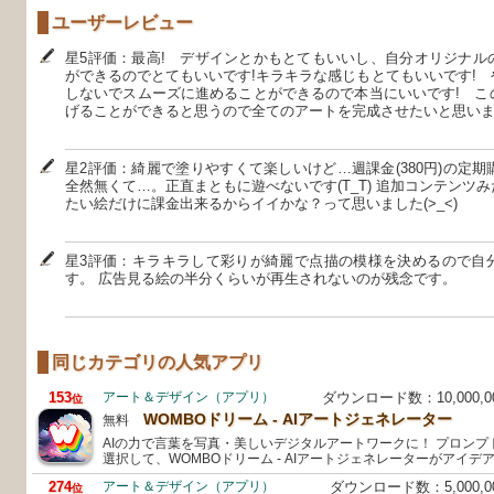
ユーザーレビュー
星5評価：最高! デザインとかもとてもいいし、自分オリジナル
ができるのでとてもいいです!キラキラな感じもとてもいいです!
しないでスムーズに進めることができるので本当にいいです! こ
げることができると思うので全てのアートを完成させたいと思いま
星2評価：綺麗で塗りやすくて楽しいけど…週課金(380円)の定
全然無くて…。正直まともに遊べないです(T_T) 追加コンテンツ
たい絵だけに課金出来るからイイかな？って思いました(>_<)
星3評価：キラキラして彩りが綺麗で点描の模様を決めるので自
す。 広告見る絵の半分くらいが再生されないのが残念です。
同じカテゴリの人気アプリ
153
アート＆デザイン（アプリ）
ダウンロード数：10,000,
位
WOMBOドリーム - AIアートジェネレーター
無料
AIの力で言葉を写真・美しいデジタルアートワークに！ プロン
選択して、WOMBOドリーム - AIアートジェネレーターがアイデ
274
アート＆デザイン（アプリ）
ダウンロード数：5,000,
位