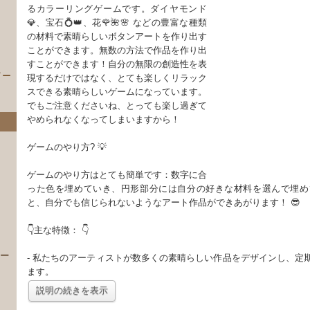
るカラーリングゲームです。ダイヤモンド
💎、宝石💍👑、花🌹🌺🌸 などの豊富な種類
の材料で素晴らしいボタンアートを作り出す
ことができます。無数の方法で作品を作り出
すことができます！自分の無限の創造性を表
イー
現するだけではなく、とても楽しくリラック
スできる素晴らしいゲームになっています。
でもご注意くださいね、とっても楽し過ぎて
やめられなくなってしまいますから！
ゲームのやり方? 💡
ゲームのやり方はとても簡単です：数字に合
った色を埋めていき、円形部分には自分の好きな材料を選んで埋め
と、自分でも信じられないようなアート作品ができあがります！ 😎
）
👇主な特徴： 👇
 ー
- 私たちのアーティストが数多くの素晴らしい作品をデザインし、定
ます。
説明の続きを表示