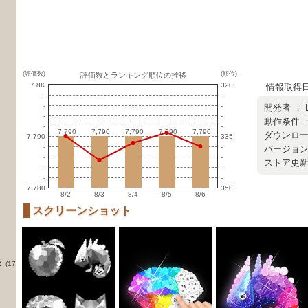
(評価数)
(順位)
評価数とランキング順位の推移
7.8K
320
情報取得日 ：
-
-
-
-
開発者 ：
-
-
動作条件 ：
-
-
7,790
7,790
7,790
7,790
7,790
7,790
7,790
7,790
7,790
7,790
ダウンロード
7,790
335
-
-
バージョン ：
-
-
ストア更新日 
-
-
-
-
7,780
350
8/2
8/3
8/4
8/5
8/6
スクリーンショット
タ
(17