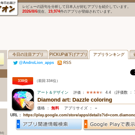
レビューの語句を分析して日本人が好むアプリを紹介しています。
2026/8/6
19,974
現在、
件のアプリが登録されています。
今日の注目アプリ
PICKUP値下げアプリ
アプリランキング
@AndroLion_apps
RSS
338位
（前回 334位）
アート＆デザイン
4.4
（評価数 ：
評価 ：
Diamond art: Dazzle coloring
価格 ：
無料
アプリサイズ ：
－
URL：
https://play.google.com/store/apps/details?id=com.diamond
84)