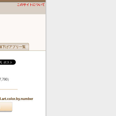
このサイトについて
値下げアプリ一覧
7,790
）
.art.color.by.number