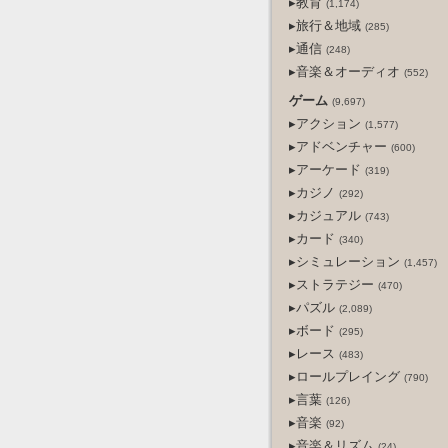
▸教育
(1,174)
▸旅行＆地域
(285)
▸通信
(248)
▸音楽＆オーディオ
(552)
ゲーム
(9,697)
▸アクション
(1,577)
▸アドベンチャー
(600)
▸アーケード
(319)
▸カジノ
(292)
▸カジュアル
(743)
▸カード
(340)
▸シミュレーション
(1,457)
▸ストラテジー
(470)
▸パズル
(2,089)
▸ボード
(295)
▸レース
(483)
▸ロールプレイング
(790)
▸言葉
(126)
▸音楽
(92)
▸音楽＆リズム
(24)