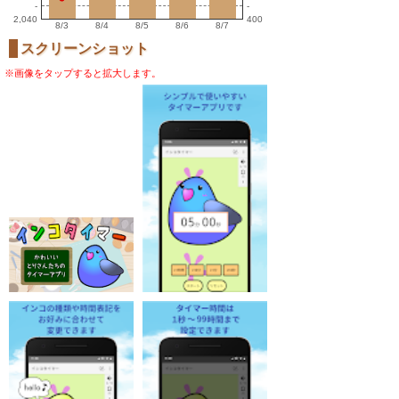
-
-
2,040
400
8/3
8/4
8/5
8/6
8/7
スクリーンショット
※画像をタップすると拡大します。