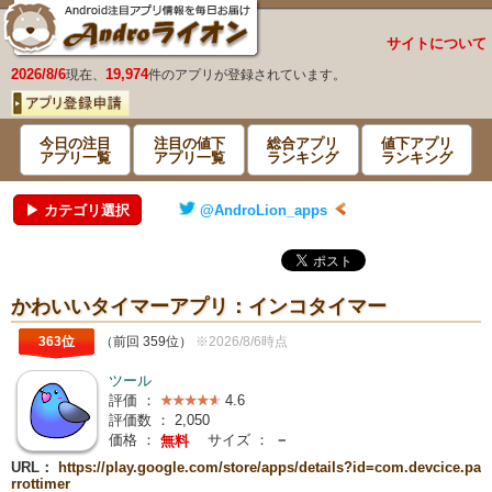
サイトについて
2026/8/6
19,974
現在、
件のアプリが登録されています。
今日の注目
注目の値下
総合アプリ
値下アプリ
アプリ一覧
アプリ一覧
ランキング
ランキング
▶ カテゴリ選択
@AndroLion_apps
かわいいタイマーアプリ：インコタイマー
363位
（前回 359位）
※2026/8/6時点
ツール
評価 ：
4.6
評価数 ：
2,050
価格 ：
サイズ ：
－
無料
URL：
https://play.google.com/store/apps/details?id=com.devcice.pa
rrottimer