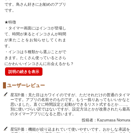
です。鳥さん好きにお勧めのアプリ
です。
★特徴
・タイマー画面にはインコが登場し
て、時間が来るとインコさんが時間
が来たことをお知らせしてくれま
す。
・インコは５種類から選ぶことがで
きます。たくさん使っているとさら
にかわいいインコさんに出会えるかも？
説明の続きを表示
ユーザーレビュー
星3評価：見た目はカワイイのですが、ただそれだけの普通のタイマ
ーです。アプリの名前そのものです。もう一捻りあってもいいかなと
思いました。直ぐに時間設定と起動ができるリスト式するとか……。
別に使いづらい訳ではないですが、設定方法とかが改善されたら最高
のタイマーアプリになると思います。
投稿者：Kazumasa Nomura
星5評価：機能が絞り込まれていて使いやすいです。おかしな承認を