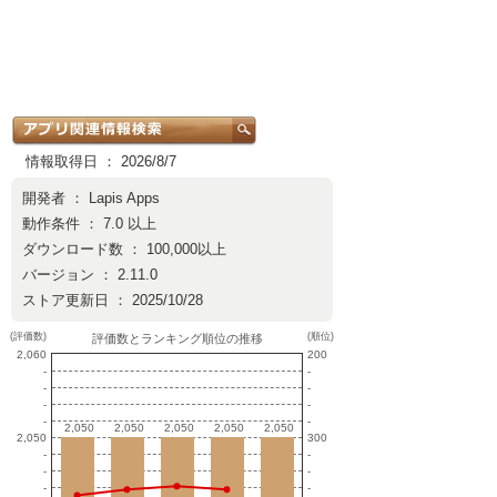
情報取得日 ： 2026/8/7
開発者 ：
Lapis Apps
動作条件 ： 7.0 以上
ダウンロード数 ： 100,000以上
バージョン ： 2.11.0
ストア更新日 ： 2025/10/28
(評価数)
(順位)
評価数とランキング順位の推移
2,060
200
-
-
-
-
-
-
-
-
2,050
2,050
2,050
2,050
2,050
2,050
2,050
2,050
2,050
2,050
2,050
300
-
-
-
-
-
-