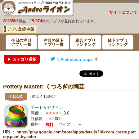
サイトについて
2026/8/6
19,974
現在、
件のアプリが登録されています。
今日の注目
注目の値下
総合アプリ
値下アプリ
アプリ一覧
アプリ一覧
ランキング
ランキング
▶ カテゴリ選択
@AndroLion_apps
Pottery Master: くつろぎの陶芸
4,151位
（前回 4,160位）
アート＆デザイン
評価 ：
3.6
評価数 ：
52,000
価格 ：
サイズ ：
－
無料
URL：
https://play.google.com/store/apps/details?id=com.create.pott
ery.paint.by.color