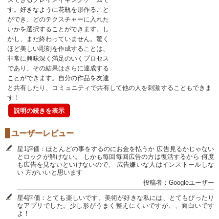
す。好きなように花瓶を形作ること
ができ、どのテクスチャーに入れた
いかを選択することができます。し
かし、まだ終わっていません。驚く
ほど美しい彫刻を作成することは、
非常に興味深く満足のいくプロセス
であり、その結果はさらに達成する
ことができます。自分の作品を友達
と共有したり、コミュニティで共有して他の人を刺激することもできま
す！
説明の続きを表示
ユーザーレビュー
星1評価：ほとんどの事をするのにお金を払うか 広告見るかじゃない
とロックが解けない。 しかも毎回毎回広告の方は復活するから 何度
も広告を見ないといけないので、 広告嫌いな人はインストールしな
い 方がいいと思います
投稿者：Googleユーザー
星4評価：とても楽しいです。美術が好きな私には、とてもぴったり
なアプリでした。少し形がうまく整えにくいですが、、面白いです
よ！