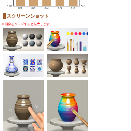
-
-
51K
5K
8/2
8/3
8/4
8/5
8/6
スクリーンショット
※画像をタップすると拡大します。