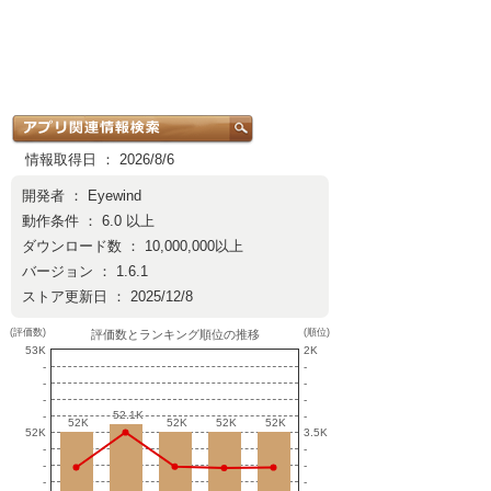
情報取得日 ： 2026/8/6
開発者 ：
Eyewind
動作条件 ： 6.0 以上
ダウンロード数 ： 10,000,000以上
バージョン ： 1.6.1
ストア更新日 ： 2025/12/8
(評価数)
(順位)
評価数とランキング順位の推移
53K
2K
-
-
-
-
-
-
52.1K
52.1K
-
-
52K
52K
52K
52K
52K
52K
52K
52K
52K
3.5K
-
-
-
-
-
-