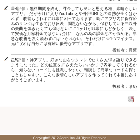
星4評価：無料期間を終え、課金しても良いと思える程、素晴らしい
アプリ。 だが今月に入りYouTubeとや外部URLとの連携が全くはか
れず、改善もされずに非常に困っております。既にアプリ内に保存済
みのリンクは生きており反映、問題ないながら、保存している曲以外
の楽曲を弾きたくても弾けないここ1ヶ月が非常にもどかしく、決し
て安価な月額料金ではないだけに、なんの為の課金なのか悩める。早
急な改善を強く願わずにはいられない。それだけに☆1つマイナス。
元に戻れば自分には有難い優秀なアプリです。
投稿者：睡蓮
星5評価：神アプリ。好きな曲をウクレレでたくさん弾き語りできる
ようになった。どの位置を押さえたらいいかまで表示してくれるか
ら、知らないコードにも挑戦しやすい。転調して簡単なコードを探す
こともしやすい。こんな素晴らしいアプリを作ってくれて本当にあり
がとうございます。
投稿者：まめ
Copyright© 2012 AndroLion. All Rights Reserved.