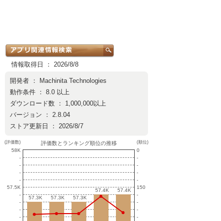
情報取得日 ： 2026/8/8
開発者 ：
Machinita Technologies
動作条件 ： 8.0 以上
ダウンロード数 ： 1,000,000以上
バージョン ： 2.8.04
ストア更新日 ： 2026/8/7
(評価数)
(順位)
評価数とランキング順位の推移
58K
0
-
-
-
-
-
-
-
-
57.5K
150
57.4K
57.4K
57.4K
57.4K
-
-
57.3K
57.3K
57.3K
57.3K
57.3K
57.3K
-
-
-
-
-
-