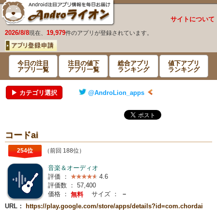
サイトについて
2026/8/8
19,979
現在、
件のアプリが登録されています。
今日の注目
注目の値下
総合アプリ
値下アプリ
アプリ一覧
アプリ一覧
ランキング
ランキング
▶ カテゴリ選択
@AndroLion_apps
コードai
254位
（前回 188位）
音楽＆オーディオ
評価 ：
4.6
評価数 ：
57,400
価格 ：
サイズ ：
－
無料
URL：
https://play.google.com/store/apps/details?id=com.chordai