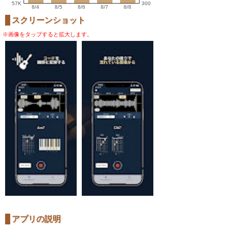
57K
300
8/4
8/5
8/6
8/7
8/8
スクリーンショット
※画像をタップすると拡大します。
アプリの説明