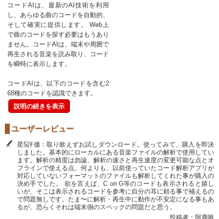
コードAIは、最新のAI技術を利用
し、あらゆる曲のコードを自動的、
そして確実に提供します。 Web上
で曲のコードを探す必要はもうあり
ません。コードAIは、端末や周囲で
再生される音楽を読み取り、コード
を瞬時に表示します。
コードAIは、以下のコードを含む2
68種のコードを認識できます。
説明の続きを表示
ユーザーレビュー
星5評価：取り敢えずお試しダウンロード。使ってみて、購入を即決
しました。基本的にローカルにある音楽ファイルの解析で使用してい
ます。解析の精度は勿論、解析の速さと再生速度の変更可能な点とオ
フラインで使える点。何よりも、以前使っていたコード解析アプリが
対応していないフォーマットのファイルも解析してくれた事が購入の
決め手でした。 欲を言えば、C on G等のコードも表示されると嬉し
いが、そこは表示されるコードを参考に自分の耳に頼る事で補えるの
で問題無しです。たま〜に解析・再生中に動作が不安定になる事もあ
るが、恐らくそれは端末側のスペックの問題だと思う。
投稿者：阿鹿唯