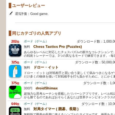
ユーザーレビュー
星5評価：Good game.
同じカテゴリの人気アプリ
202
ボード（ゲーム）
ダウンロード数：1,000,
位
Chess Tactics Pro (Puzzles)
無料
あらゆるレベルに対応したチェスパズルの膨大なコレクションで
の戦術トレーナーでは、3つの異なるモードで練習できます。- 毎
325
ボード（ゲーム）
ダウンロード数：50,000,
位
ドロー・イット
無料
ドロー・イット は対戦相手と競い合う楽しくて病みつきになるゲ
だけ多くの物体を描いて対戦相手を打ち負かすために、とにかく
375
ボード（ゲーム）
ダウンロード数：1,0
位
droidShimax
300円
超強力な思考ルーチンを搭載したリバーシアプリです。レベル8
かも勝てるのであればおそらくあなたは世界チャンピオンクラス
644
ボード（ゲーム）
ダウンロード数：10,
位
対局タイマー ( 囲碁、長期 )
無料
無料版で囲碁や長期に使えるシンプルなタイマーです。画面をタ