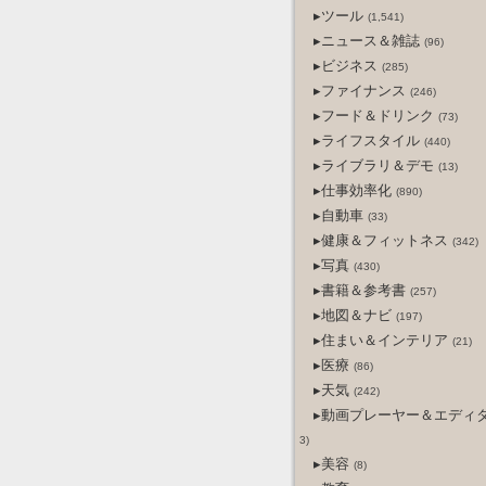
▸ツール
(1,541)
▸ニュース＆雑誌
(96)
▸ビジネス
(285)
▸ファイナンス
(246)
▸フード＆ドリンク
(73)
▸ライフスタイル
(440)
▸ライブラリ＆デモ
(13)
▸仕事効率化
(890)
▸自動車
(33)
▸健康＆フィットネス
(342)
▸写真
(430)
▸書籍＆参考書
(257)
▸地図＆ナビ
(197)
▸住まい＆インテリア
(21)
▸医療
(86)
▸天気
(242)
▸動画プレーヤー＆エディ
3)
▸美容
(8)