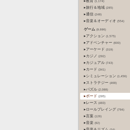
▸教育
(1,174)
▸旅行＆地域
(285)
▸通信
(248)
▸音楽＆オーディオ
(554)
ゲーム
(9,696)
▸アクション
(1,575)
▸アドベンチャー
(600)
▸アーケード
(319)
▸カジノ
(292)
▸カジュアル
(743)
▸カード
(341)
▸シミュレーション
(1,456)
▸ストラテジー
(468)
▸パズル
(2,088)
▸ボード
(295)
▸レース
(483)
▸ロールプレイング
(794)
▸言葉
(126)
▸音楽
(92)
▸音楽＆リズム
(24)