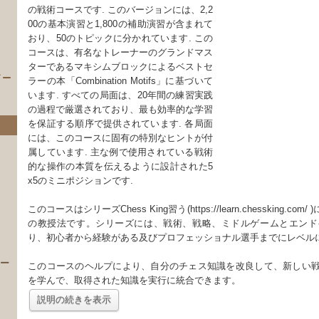
の戦術コースです. このバージョンには、2,2
00の基本演習と1,800の補助演習が含まれて
おり、50のトピックに分かれています. この
コースは、有名なトレーナーのグランドマス
ターであるマキシムブロックによるベストセ
イー
ラーの本「Combination Motifs」に基づいて
います. すべての局面は、20年間の練習実践
の過程で厳選されており、最も効率的な学習
を保証する順序で提供されています. 各局面
には、このコースに固有の特別なヒントが付
属しています. 主な例で使用されている戦術
的な操作の本質を伝えるように設計された5
x5のミニポジションです.
このコースはシリーズChess King習う(https://learn.chessking.
）
の教授法です。シリーズには、戦術、戦略、ミドルゲームとエンド
り、初心者から経験がある及びプロフェッショナル選手までにレベル
 ー
このコースのヘルプにより、自分のチェス知識を改良して、新しい
を学んで、取得された知識を実行に統合できます。
説明の続きを表示