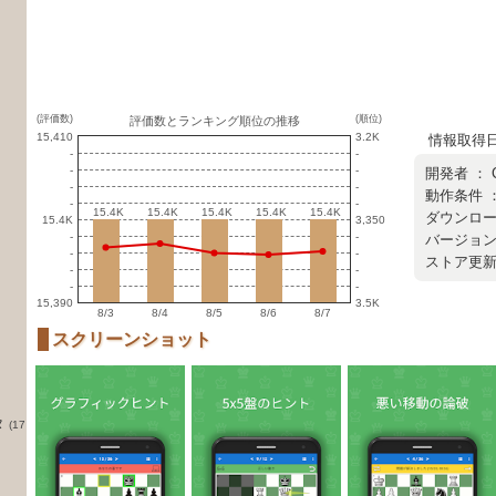
(評価数)
(順位)
評価数とランキング順位の推移
15,410
3.2K
情報取得日 ：
-
-
-
-
開発者 ：
-
-
動作条件 
-
-
15.4K
15.4K
15.4K
15.4K
15.4K
15.4K
15.4K
15.4K
15.4K
15.4K
ダウンロード
15.4K
3,350
-
-
バージョン ：
-
-
ストア更新日 
-
-
-
-
15,390
3.5K
8/3
8/4
8/5
8/6
8/7
スクリーンショット
タ
(17