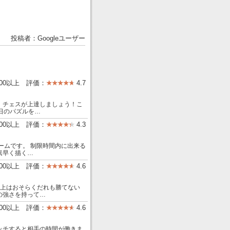
投稿者：Googleユーザー
000以上 評価：
4.7
、チェスが上達しましょう！こ
日のパズルを…
000以上 評価：
4.3
ームです。 制限時間内に出来る
素早く描く…
00以上 評価：
4.6
以上はおそらくだれも勝てない
の強さを持って…
000以上 評価：
4.6
ッチすると相手の時間が働きま