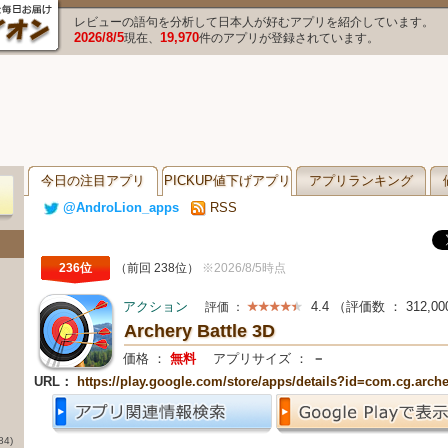
レビューの語句を分析して日本人が好むアプリを紹介しています。
2026/8/5
19,970
現在、
件のアプリが登録されています。
今日の注目アプリ
PICKUP値下げアプリ
アプリランキング
@AndroLion_apps
RSS
236位
（前回 238位）
※2026/8/5時点
アクション
4.4
（評価数 ：
312,00
評価 ：
Archery Battle 3D
価格 ：
無料
アプリサイズ ：
－
URL：
https://play.google.com/store/apps/details?id=com.cg.arch
84)