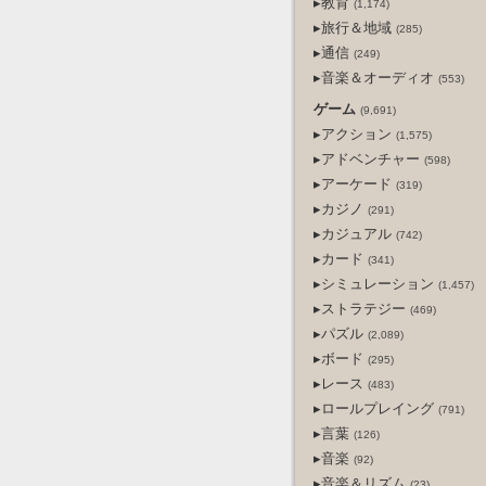
▸教育
(1,174)
▸旅行＆地域
(285)
▸通信
(249)
▸音楽＆オーディオ
(553)
ゲーム
(9,691)
▸アクション
(1,575)
▸アドベンチャー
(598)
▸アーケード
(319)
▸カジノ
(291)
▸カジュアル
(742)
▸カード
(341)
▸シミュレーション
(1,457)
▸ストラテジー
(469)
▸パズル
(2,089)
▸ボード
(295)
▸レース
(483)
▸ロールプレイング
(791)
▸言葉
(126)
▸音楽
(92)
▸音楽＆リズム
(23)