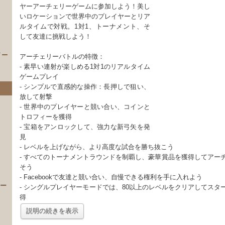
ヤーアーチェリーゲームに参加しよう！美し
いロケーションで世界中のプレイヤーとリア
ルタイムで対戦。1対1、トーナメント、そ
して友達に挑戦しよう！
イー
アーチェリーバトルの特徴：
- 素早い連射が楽しめる1対1のリアルタイム
ゲームプレイ
- シンプルで直感的な操作：長押しで狙い、
放して射撃
- 世界中のプレイヤーと競い合い、コインと
トロフィーを獲得
- 宝箱をアンロックして、強力な新弓矢を発
見
- レベルを上げながら、より高度な試合を勝ち抜こう
）
- すべてのトーナメントラウンドを制覇し、豪華賞品を獲得してアー
そう
- Facebookで友達と競い合い、自慢できる権利を手に入れよう
 ー
- シングルプレイヤーモードでは、80以上のレベルをクリアしてスタ
得
説明の続きを表示