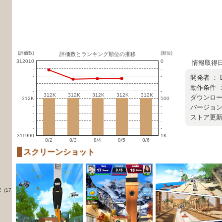
(評価数)
(順位)
評価数とランキング順位の推移
312010
0
情報取得日 ：
-
-
-
-
開発者 ：
-
-
動作条件 ：
-
-
312K
312K
312K
312K
312K
312K
312K
312K
312K
312K
ダウンロード
312K
500
-
-
バージョン ：
-
-
ストア更新日 
-
-
-
-
311990
1K
8/2
8/3
8/4
8/5
8/6
スクリーンショット
タ
(17