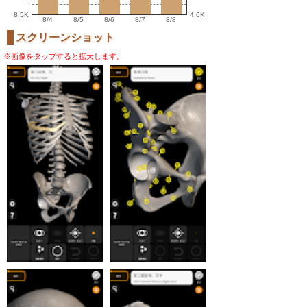
-
-
8.5K
4.6K
8/4
8/5
8/6
8/7
8/8
スクリーンショット
※画像をタップすると拡大します。