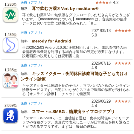
4.2
医療（アプリ）
1,230
位
耳で飲むお薬® Vert by meditone®
無料
耳で飲むお薬® Vert 無償版をダウンロードいただきありがとうござ
います。【meditone®について】meditone® は、音楽療法の臨床
データにおいて実際に効果が認められた「音…
2021/09/13
医療（アプリ）
1,439
5.0
位
merody for Android
無料
※2020/12/03 Android10.0に正式対応しました。 電話着信時の患
者情報表示機能を利用する場合は追加の設定が必要になります。
設定画面の説明もしくは説明書に従…
2026/07/16
医療（アプリ）
4.8
1,785
位
キッズドクター：夜間休日診察可能な子ども向けオ
無料
ンライン診療
キッズドクターは体調不良の子供と、ママパパのためのオンライン
診療サービスです。自宅にいながらスマホで医師の診察が受けられ
る【オンライン診療】、チャットで看護師…
2026/06/29
医療（アプリ）
2,069
4.4
位
スマートe-SMBG - 糖尿病ライフログアプリ
無料
「スマートe-SMBG」は、血糖値と運動、食事の関係をデイリーグ
ラフや各種グラフ、表形式で表示しユーザが日常生活を振り返るこ
とができるアプリです。まずは、毎日の運動…