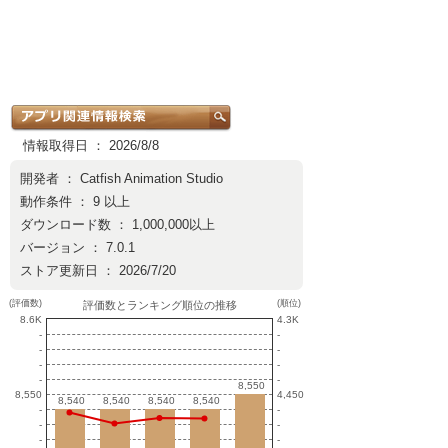
情報取得日 ： 2026/8/8
開発者 ：
Catfish Animation Studio
動作条件 ： 9 以上
ダウンロード数 ： 1,000,000以上
バージョン ： 7.0.1
ストア更新日 ： 2026/7/20
(評価数)
(順位)
評価数とランキング順位の推移
8.6K
4.3K
-
-
-
-
-
-
-
-
8,550
8,550
8,550
4,450
8,540
8,540
8,540
8,540
8,540
8,540
8,540
8,540
-
-
-
-
-
-