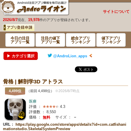
サイトについて
2026/8/7
19,978
現在、
件のアプリが登録されています。
今日の注目
注目の値下
総合アプリ
値下アプリ
アプリ一覧
アプリ一覧
ランキング
ランキング
▶ カテゴリ選択
@AndroLion_apps
骨格 | 解剖学3D アトラス
4,499位
（前回 4,498位）
※2026/8/7時点
医療
評価 ：
4.3
評価数 ：
8,550
価格 ：
サイズ ：
－
無料
URL：
https://play.google.com/store/apps/details?id=com.catfishani
mationstudio.SkeletalSystemPreview