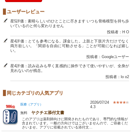
ユーザーレビュー
星5評価：素晴らしいのひとことに尽きます いつも骨格模型を持ち歩
いているのと何ら変わりません
投稿者：H O
星4評価：とても参考になる。課金した。上肢と下肢片方だけでなく
両方欲しい。「関節を自由に可動させる」ことが可能になれば嬉し
い。
投稿者：Googleユーザー
星4評価：読み込みも早く直感的に操作できて使いやすいが、全身が
見れないのが残念。
投稿者：lo o2
同じカテゴリの人気アプリ
2026/07/24
医療（アプリ）
986
4.3
位
ヤクチエ添付文書
無料
このアプリは薬剤師向けに開発されたものであり、専門的な情報が
含まれています。一般の方向けではございませんので、ご容赦くだ
さいませ。アプリに収載されている添付文…