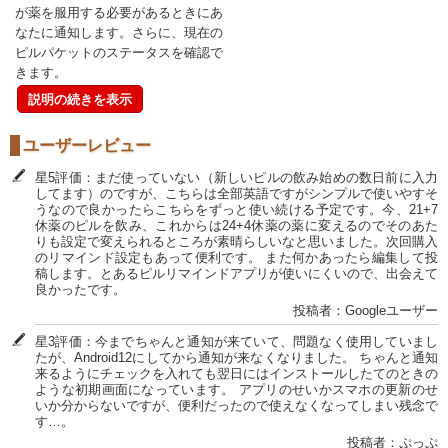
が薬を服用する必要があるときにあ
なたに通知します。さらに、現在の
ピルパケットのステータスを確認で
きます。
説明の続きを表示
ユーザーレビュー
星5評価：まだ使っていない（新しいピルの飲み始めの数日前に入力
してます）のですが、こちらは全部英語ですがシンプルで使いやすそ
うなので良かったらこちらをずっと使い続ける予定です。今、21+7
休薬のピルを飲み、これからは24+4休薬の薬に変えるのでそのあた
りも設定で変えられるところが素晴らしいなと思いました。次回購入
のリマインド設定もあって便利です。 また何かあったら編集して投
稿します。とあるピルリマインドアプリが使いにくいので、出会えて
良かったです。
投稿者：Googleユーザー
星3評価：今までちゃんと通知が来ていて、問題なく使用していまし
たが、Android12にしてから通知が来なくなりました。 ちゃんと通知
来るようにチェックを入れても翌日にはインストールしたてのときの
ような初期画面になっています。 アプリのせいかスマホの更新のせ
いか分からないですが、便利だったので使えなくなってしまい残念で
す…。
投稿者：ぷっぷ