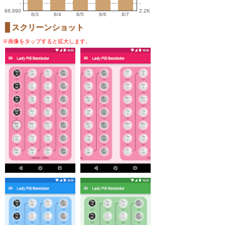
-
-
88,990
2.2K
8/3
8/4
8/5
8/6
8/7
スクリーンショット
※画像をタップすると拡大します。