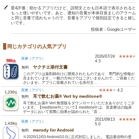
星4評価：助かるアプリだけど、説明文とかも日本語で表示されると
もっと使いやすいです。あと、通知の音量が本体目覚ましのアラーム
と同じ音量で流れちゃうので、音量をアプリで個別設定できると嬉し
いです。
投稿者：Googleユーザー
同じカテゴリの人気アプリ
2026/07/24
医療（アプリ）
986
4.3
位
ヤクチエ添付文書
無料
このアプリは薬剤師向けに開発されたものであり、専門的な情報が
含まれています。一般の方向けではございませんので、ご容赦くだ
さいませ。アプリに収載されている添付文…
4.2
医療（アプリ）
1,230
位
耳で飲むお薬® Vert by meditone®
無料
耳で飲むお薬® Vert 無償版をダウンロードいただきありがとうござ
います。【meditone®について】meditone® は、音楽療法の臨床
データにおいて実際に効果が認められた「音…
2021/09/13
医療（アプリ）
1,439
5.0
位
merody for Android
無料
※2020/12/03 Android10.0に正式対応しました。 電話着信時の患