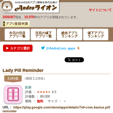
サイトについて
2026/8/7
19,978
現在、
件のアプリが登録されています。
今日の注目
注目の値下
総合アプリ
値下アプリ
アプリ一覧
アプリ一覧
ランキング
ランキング
▶ カテゴリ選択
@AndroLion_apps
Lady Pill Reminder
2,101位
（前回 2,116位）
医療
評価 ：
4.5
評価数 ：
89,000
価格 ：
サイズ ：
－
無料
URL：
https://play.google.com/store/apps/details?id=com.baviux.pill
reminder