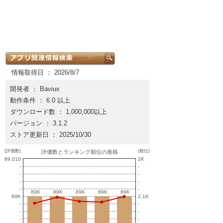
情報取得日 ： 2026/8/7
開発者 ：
Baviux
動作条件 ： 6.0 以上
ダウンロード数 ： 1,000,000以上
バージョン ： 3.1.2
ストア更新日 ： 2025/10/30
(評価数)
(順位)
評価数とランキング順位の推移
89,010
2K
-
-
-
-
-
-
-
-
89K
89K
89K
89K
89K
89K
89K
89K
89K
89K
89K
2.1K
-
-
-
-
-
-