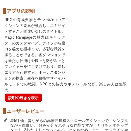
アプリの説明
RPGの育成要素とテンポのいいア
クションの要素が融合し、エキサイ
トすること間違いなしのタイトル。
Magic Rampageの魅力はキャラク
ターのカスタマイズ。ナイフから魔
力を秘めた棍棒まで、多彩な武器を
操ることができる。各ダンジョンで
は新たな仕掛けや様々な敵が次々と
プレイヤーを待ち受けており、隠し
エリアも存在する。ボーナスダンジ
ョンの探索、生存を目指すサバイバ
ルモードでの戦闘、NPCとの協力やボスバトルなど、楽しみ方は無限
大。
説明の続きを表示
ユーザーレビュー
星5評価：昔ながらの高難易度横スクロールアクションで、シンプル
ながら面白い。 好みが分かれそうな作品ですが、とりあえずチャプ
ター1、2あたりまでやってみることをお勧めします。 オンラインや