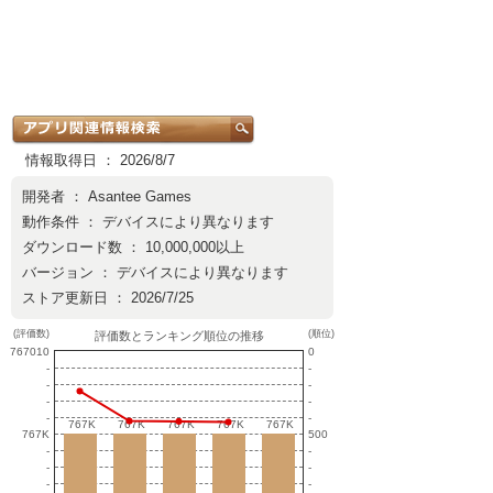
情報取得日 ： 2026/8/7
開発者 ：
Asantee Games
動作条件 ： デバイスにより異なります
ダウンロード数 ： 10,000,000以上
バージョン ： デバイスにより異なります
ストア更新日 ： 2026/7/25
(評価数)
(順位)
評価数とランキング順位の推移
767010
0
-
-
-
-
-
-
-
-
767K
767K
767K
767K
767K
767K
767K
767K
767K
767K
767K
500
-
-
-
-
-
-