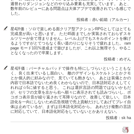
週替わりダンジョンなどのやり込み要素も充実しています。 あと、
数年前のレビューにある問題点は大体アプデで改善されている感じで
した。
投稿者：赤い鉛箱（アルカー）
星4評価：ソロで楽しめる面クリア型アクションRPGとしてはとても
完成度が高いと思います。 ただ45面までしか実装されておらずスキ
ルツリーが全て埋まりません。レベル上げでもスキルポイントを稼げ
るようですがとてつもなく長い道のりになりそうで疲れました。 ram
page モード101%達成まで遊びましたが、これ以上無理そう。やるこ
となくなったので卒業します。
投稿者：めぞん
星4評価：バーチャルパッドで操作も特にしづらいということもな
く、良く出来ているし面白い。 敵のデザインもスケルトンとかクモ
とか個人的に好みなので、見ていても飽きない。 あとは装備とかの
内容で日本語でないため良くわからないので、日本語対応さえしてく
れれば☆5に値すると思う。 これは選択言語の問題ではないかもだ
が、セリフの文章を左から右へ順々に表示されても読みづらいし、ポ
コポコ表示音が繰り返されて耳障りなので、改善して欲しい。 日本
語化を一向にしないため広告視聴で売上貢献だけしてあげてプレイ自
体は止めているが、まずは日本語化対応から。 あれだけ複数の言語
に対応していて、日本語化対応をしていないとかありえない。
投稿者：sk ha