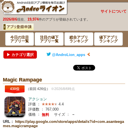
サイトについて
2026/8/6
19,974
現在、
件のアプリが登録されています。
今日の注目
注目の値下
総合アプリ
値下アプリ
アプリ一覧
アプリ一覧
ランキング
ランキング
▶ カテゴリ選択
@AndroLion_apps
Magic Rampage
430位
（前回 426位）
※2026/8/6時点
アクション
評価 ：
4.4
評価数 ：
767,000
価格 ：
サイズ ：
－
無料
URL：
https://play.google.com/store/apps/details?id=com.asanteega
mes.magicrampage