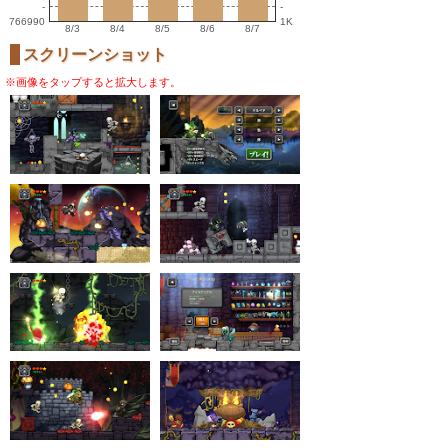
-
-
766990
1K
8/3
8/4
8/5
8/6
8/7
スクリーンショット
※画像をタップすると拡大します。