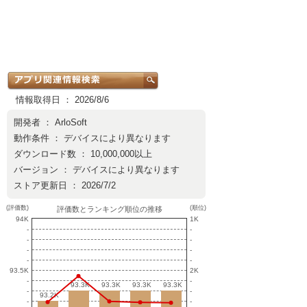
情報取得日 ： 2026/8/6
開発者 ：
ArloSoft
動作条件 ： デバイスにより異なります
ダウンロード数 ： 10,000,000以上
バージョン ： デバイスにより異なります
ストア更新日 ： 2026/7/2
(評価数)
(順位)
評価数とランキング順位の推移
94K
1K
-
-
-
-
-
-
-
-
93.5K
2K
-
-
93.3K
93.3K
93.3K
93.3K
93.3K
93.3K
93.3K
93.3K
-
-
93.2K
93.2K
-
-