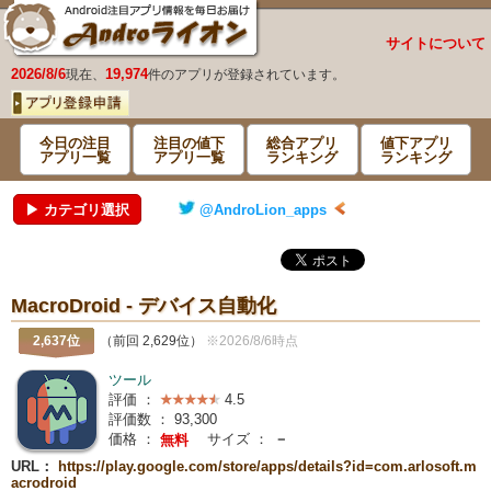
サイトについて
2026/8/6
19,974
現在、
件のアプリが登録されています。
今日の注目
注目の値下
総合アプリ
値下アプリ
アプリ一覧
アプリ一覧
ランキング
ランキング
▶ カテゴリ選択
@AndroLion_apps
MacroDroid - デバイス自動化
2,637位
（前回 2,629位）
※2026/8/6時点
ツール
評価 ：
4.5
評価数 ：
93,300
価格 ：
サイズ ：
－
無料
URL：
https://play.google.com/store/apps/details?id=com.arlosoft.m
acrodroid