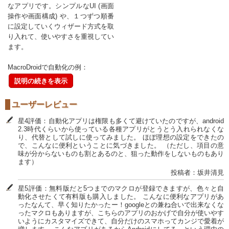
なアプリです。シンプルなUI (画面
操作や画面構成) や、１つずつ順番
に設定していくウィザード方式を取
り入れて、使いやすさを重視してい
ます。
MacroDroidで自動化の例：
説明の続きを表示
ユーザーレビュー
星4評価：自動化アプリは権限も多くて避けていたのですが、android
2.3時代くらいから使っている各種アプリがとうとう入れられなくな
り、代替として試しに使ってみました。 ほぼ理想の設定をできたの
で、こんなに便利ということに気づきました。 （ただし、項目の意
味が分からないものも割とあるのと、狙った動作をしないものもあり
ます）
投稿者：坂井清見
星5評価：無料版だと5つまでのマクロが登録できますが、色々と自
動化させたくて有料版も購入しました。 こんなに便利なアプリがあ
ったなんて、早く知りたかったー！googleとの兼ね合いで出来なくな
ったマクロもありますが、こちらのアプリのおかげで自分が使いやす
いようにカスタマイズできて、自分だけのスマホってカンジで愛着が