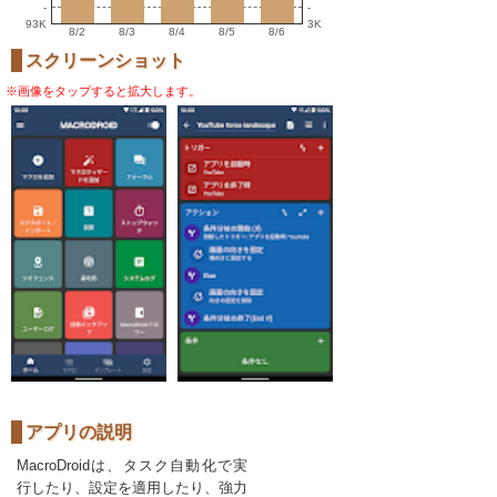
-
-
93K
3K
8/2
8/3
8/4
8/5
8/6
スクリーンショット
※画像をタップすると拡大します。
アプリの説明
MacroDroidは、タスク自動化で実
行したり、設定を適用したり、強力