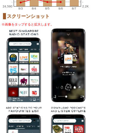
-
-
24,590
2.2K
8/3
8/4
8/5
8/6
8/7
スクリーンショット
※画像をタップすると拡大します。