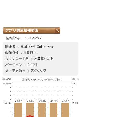
情報取得日 ： 2026/8/7
開発者 ：
Radio FM Online Free
動作条件 ： 8.0 以上
ダウンロード数 ： 500,000以上
バージョン ： 4.2.21
ストア更新日 ： 2026/7/22
(評価数)
(順位)
評価数とランキング順位の推移
24,610
2K
-
-
-
-
-
-
-
-
24.6K
24.6K
24.6K
24.6K
24.6K
24.6K
24.6K
24.6K
24.6K
24.6K
24.6K
2.1K
-
-
-
-
-
-