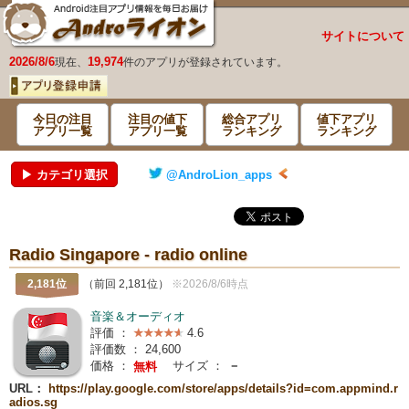
サイトについて
2026/8/6
19,974
現在、
件のアプリが登録されています。
今日の注目
注目の値下
総合アプリ
値下アプリ
アプリ一覧
アプリ一覧
ランキング
ランキング
▶ カテゴリ選択
@AndroLion_apps
Radio Singapore - radio online
2,181位
（前回 2,181位）
※2026/8/6時点
音楽＆オーディオ
評価 ：
4.6
評価数 ：
24,600
価格 ：
サイズ ：
－
無料
URL：
https://play.google.com/store/apps/details?id=com.appmind.r
adios.sg