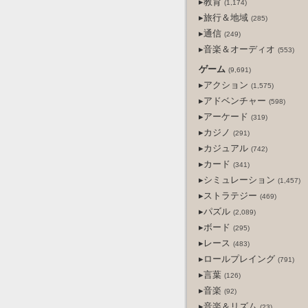
▸教育
(1,174)
▸旅行＆地域
(285)
▸通信
(249)
▸音楽＆オーディオ
(553)
ゲーム
(9,691)
▸アクション
(1,575)
▸アドベンチャー
(598)
▸アーケード
(319)
▸カジノ
(291)
▸カジュアル
(742)
▸カード
(341)
▸シミュレーション
(1,457)
▸ストラテジー
(469)
▸パズル
(2,089)
▸ボード
(295)
▸レース
(483)
▸ロールプレイング
(791)
▸言葉
(126)
▸音楽
(92)
▸音楽＆リズム
(23)