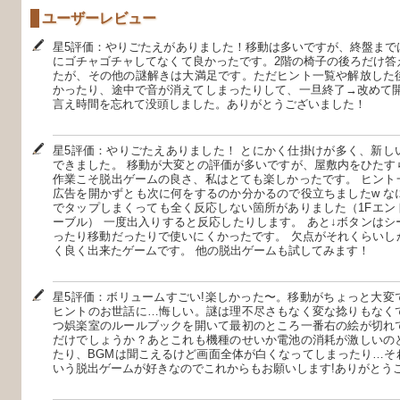
ユーザーレビュー
星5評価：やりごたえがありました！移動は多いですが、終盤まで
にゴチャゴチャしてなくて良かったです。2階の椅子の後ろだけ答
たが、その他の謎解きは大満足です。ただヒント一覧や解放した
かったり、途中で音が消えてしまったりして、一旦終了→改めて開
言え時間を忘れて没頭しました。ありがとうございました！
星5評価：やりごたえありました！ とにかく仕掛けが多く、新し
できました。 移動が大変との評価が多いですが、屋敷内をひたす
作業こそ脱出ゲームの良さ、私はとても楽しかったです。 ヒント
広告を開かずとも次に何をするのか分かるので役立ちましたw な
でタップしまくっても全く反応しない箇所がありました（1Fエン
ーブル） 一度出入りすると反応したりします。 あと↓ボタンは
ったり移動だったりで使いにくかったです。 欠点がそれくらいし
く良く出来たゲームです。 他の脱出ゲームも試してみます！
星5評価：ボリュームすごい!楽しかった〜。移動がちょっと大変
ヒントのお世話に…悔しい。謎は理不尽さもなく変な捻りもなく
つ娯楽室のルールブックを開いて最初のところ一番右の絵が切れ
だけでしょうか？あとこれも機種のせいか電池の消耗が激しいの
たり、BGMは聞こえるけど画面全体が白くなってしまったり…そ
いう脱出ゲームが好きなのでこれからもお願いします!ありがとうご