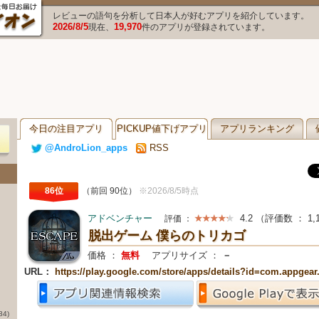
レビューの語句を分析して日本人が好むアプリを紹介しています。
2026/8/5
19,970
現在、
件のアプリが登録されています。
今日の注目アプリ
PICKUP値下げアプリ
アプリランキング
@AndroLion_apps
RSS
86位
（前回 90位）
※2026/8/5時点
アドベンチャー
4.2
（評価数 ：
1,
評価 ：
脱出ゲーム 僕らのトリカゴ
価格 ：
無料
アプリサイズ ：
－
URL：
https://play.google.com/store/apps/details?id=com.appgear
84)