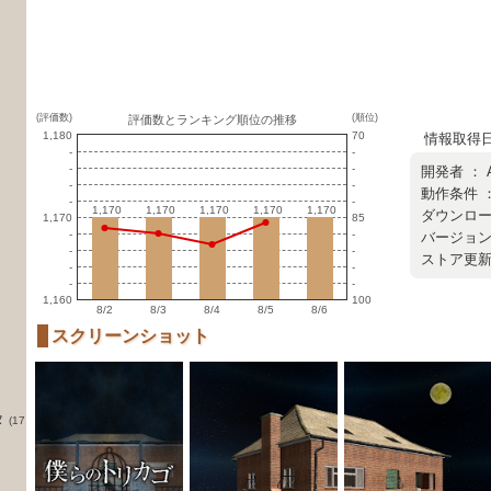
(評価数)
(順位)
評価数とランキング順位の推移
1,180
70
情報取得日 ：
-
-
-
-
開発者 ：
-
-
動作条件 ：
-
-
1,170
1,170
1,170
1,170
1,170
1,170
1,170
1,170
1,170
1,170
ダウンロード
1,170
85
-
-
バージョン ：
-
-
ストア更新日 
-
-
-
-
1,160
100
8/2
8/3
8/4
8/5
8/6
スクリーンショット
タ
(17