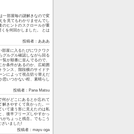
は一部屋毎の謎解きなので変
えを見てもわかりませんでし
後のヒントのスクロールが重
くを何回かしました。 とは
投稿者：あああ
い部屋に入るたびにワクワク
らグルグル確認しながら回る
一覧が順番に並んでるので、
にか条件があるのか、広範囲
トランス、階段横のサイドテ
シーンによって視点切り替えだ
か思いつかない程、素晴らし
投稿者：Pana Matsu
で何がどこにあるとか忘れて
て解きやすくて良かった。一
ていて違う形に見えたのは私
と、後半フリーズしやすかっ
れがちょっと残念。でもこう
ざいました!
投稿者：mayu oga