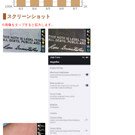
-
-
230K
1K
8/3
8/4
8/5
8/6
8/7
スクリーンショット
※画像をタップすると拡大します。