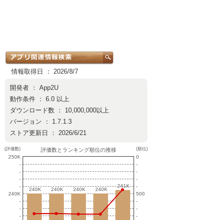
情報取得日 ： 2026/8/7
開発者 ：
App2U
動作条件 ： 6.0 以上
ダウンロード数 ： 10,000,000以上
バージョン ： 1.7.1.3
ストア更新日 ： 2026/6/21
(評価数)
(順位)
評価数とランキング順位の推移
250K
0
-
-
-
-
-
-
241K
241K
-
-
240K
240K
240K
240K
240K
240K
240K
240K
240K
500
-
-
-
-
-
-