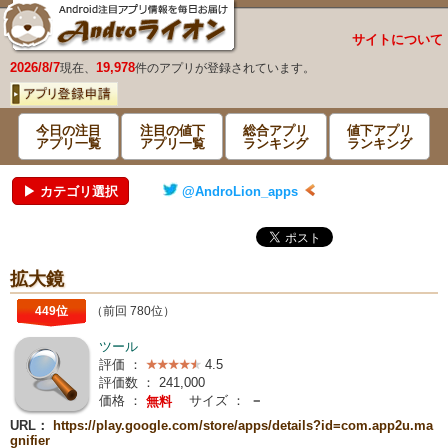
サイトについて
2026/8/7
19,978
現在、
件のアプリが登録されています。
今日の注目
注目の値下
総合アプリ
値下アプリ
アプリ一覧
アプリ一覧
ランキング
ランキング
▶ カテゴリ選択
@AndroLion_apps
拡大鏡
449位
（前回 780位）
ツール
評価 ：
4.5
評価数 ：
241,000
価格 ：
サイズ ：
－
無料
URL：
https://play.google.com/store/apps/details?id=com.app2u.ma
gnifier