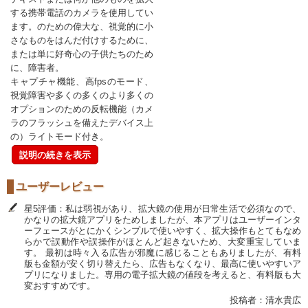
する携帯電話のカメラを使用してい
ます。のための偉大な、視覚的に小
さなものをはんだ付けするために、
または単に好奇心の子供たちのため
に、障害者。
キャプチャ機能、高fpsのモード、
視覚障害や多くの多くのより多くの
オプションのための反転機能（カメ
ラのフラッシュを備えたデバイス上
の）ライトモード付き。
説明の続きを表示
ユーザーレビュー
星5評価：私は弱視があり、拡大鏡の使用が日常生活で必須なので、
かなりの拡大鏡アプリをためしましたが、本アプリはユーザーインタ
ーフェースがとにかくシンプルで使いやすく、拡大操作もとてもなめ
らかで誤動作や誤操作がほとんど起きないため、大変重宝していま
す。 最初は時々入る広告が邪魔に感じることもありましたが、有料
版も金額が安く切り替えたら、広告もなくなり、最高に使いやすいア
プリになりました。専用の電子拡大鏡の値段を考えると、有料版も大
変おすすめです。
投稿者：清水貴広