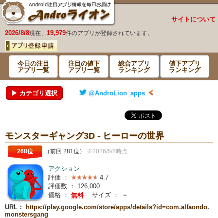
サイトについて
2026/8/8
19,979
現在、
件のアプリが登録されています。
今日の注目
注目の値下
総合アプリ
値下アプリ
アプリ一覧
アプリ一覧
ランキング
ランキング
▶ カテゴリ選択
@AndroLion_apps
モンスターギャング3D - ヒーローの世界
268位
（前回 281位）
※2026/8/8時点
アクション
評価 ：
4.7
評価数 ：
126,000
価格 ：
サイズ ：
－
無料
URL：
https://play.google.com/store/apps/details?id=com.alfaondo.
monstersgang