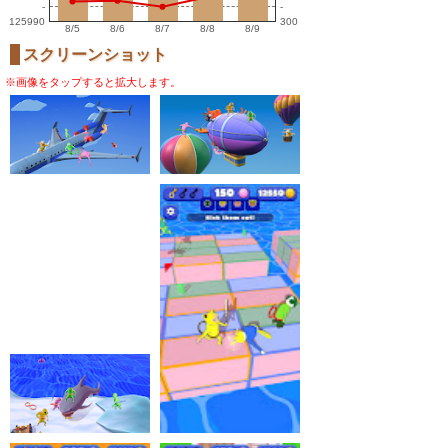
-
-
125990
300
8/5
8/6
8/7
8/8
8/9
スクリーンショット
※画像をタップすると拡大します。