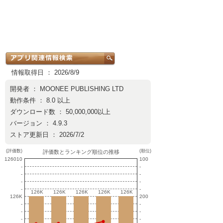
情報取得日 ： 2026/8/9
開発者 ：
MOONEE PUBLISHING LTD
動作条件 ： 8.0 以上
ダウンロード数 ： 50,000,000以上
バージョン ： 4.9.3
ストア更新日 ： 2026/7/2
(評価数)
(順位)
評価数とランキング順位の推移
126010
100
-
-
-
-
-
-
-
-
126K
126K
126K
126K
126K
126K
126K
126K
126K
126K
126K
200
-
-
-
-
-
-