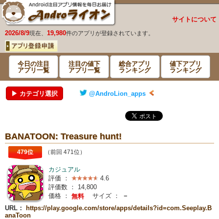
サイトについて
2026/8/9
19,980
現在、
件のアプリが登録されています。
今日の注目
注目の値下
総合アプリ
値下アプリ
アプリ一覧
アプリ一覧
ランキング
ランキング
▶ カテゴリ選択
@AndroLion_apps
BANATOON: Treasure hunt!
479位
（前回 471位）
カジュアル
評価 ：
4.6
評価数 ：
14,800
価格 ：
サイズ ：
－
無料
URL：
https://play.google.com/store/apps/details?id=com.Seeplay.B
anaToon