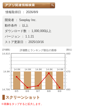
情報取得日 ： 2026/8/9
開発者 ：
Seeplay Inc.
動作条件 ： 以上
ダウンロード数 ： 1,000,000以上
バージョン ： 1.1.21
ストア更新日 ： 2025/10/16
(評価数)
(順位)
評価数とランキング順位の推移
14,810
460
-
-
-
-
-
-
-
-
14.8K
14.8K
14.8K
14.8K
14.8K
14.8K
14.8K
14.8K
14.8K
14.8K
14.8K
470
-
-
-
-
-
-
-
-
14,790
480
8/5
8/6
8/7
8/8
8/9
スクリーンショット
※画像をタップすると拡大します。