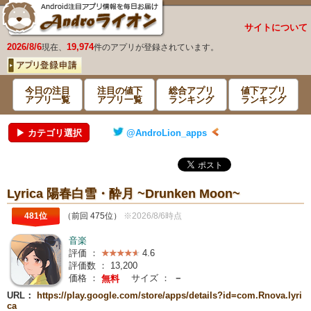
サイトについて
2026/8/6
19,974
現在、
件のアプリが登録されています。
今日の注目
注目の値下
総合アプリ
値下アプリ
アプリ一覧
アプリ一覧
ランキング
ランキング
▶ カテゴリ選択
@AndroLion_apps
Lyrica 陽春白雪・酔月 ~Drunken Moon~
481位
（前回 475位）
※2026/8/6時点
音楽
評価 ：
4.6
評価数 ：
13,200
価格 ：
サイズ ：
－
無料
URL：
https://play.google.com/store/apps/details?id=com.Rnova.lyri
ca