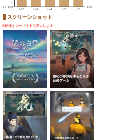
-
-
13,190
490
8/2
8/3
8/4
8/5
8/6
スクリーンショット
※画像をタップすると拡大します。