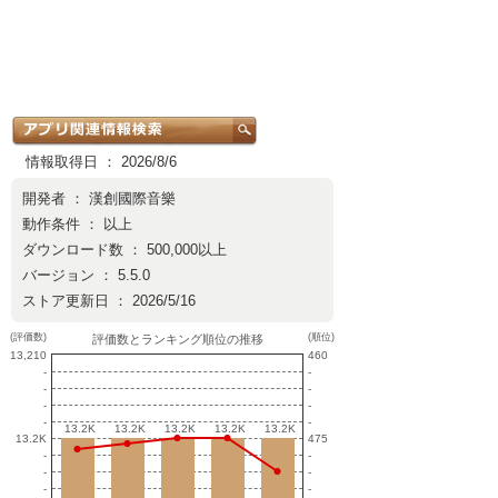
情報取得日 ： 2026/8/6
開発者 ：
漢創國際音樂
動作条件 ： 以上
ダウンロード数 ： 500,000以上
バージョン ： 5.5.0
ストア更新日 ： 2026/5/16
(評価数)
(順位)
評価数とランキング順位の推移
13,210
460
-
-
-
-
-
-
-
-
13.2K
13.2K
13.2K
13.2K
13.2K
13.2K
13.2K
13.2K
13.2K
13.2K
13.2K
475
-
-
-
-
-
-