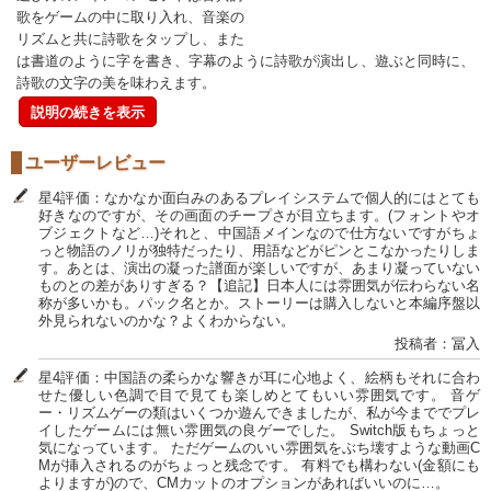
歌をゲームの中に取り入れ、音楽の
リズムと共に詩歌をタップし、また
は書道のように字を書き、字幕のように詩歌が演出し、遊ぶと同時に、
詩歌の文字の美を味わえます。
説明の続きを表示
ユーザーレビュー
星4評価：なかなか面白みのあるプレイシステムで個人的にはとても
好きなのですが、その画面のチープさが目立ちます。(フォントやオ
ブジェクトなど…)それと、中国語メインなので仕方ないですがちょ
っと物語のノリが独特だったり、用語などがピンとこなかったりしま
す。あとは、演出の凝った譜面が楽しいですが、あまり凝っていない
ものとの差がありすぎる？【追記】日本人には雰囲気が伝わらない名
称が多いかも。パック名とか。ストーリーは購入しないと本編序盤以
外見られないのかな？よくわからない。
投稿者：冨入
星4評価：中国語の柔らかな響きが耳に心地よく、絵柄もそれに合わ
せた優しい色調で目で見ても楽しめとてもいい雰囲気です。 音ゲ
ー・リズムゲーの類はいくつか遊んできましたが、私が今まででプレ
イしたゲームには無い雰囲気の良ゲーでした。 Switch版もちょっと
気になっています。 ただゲームのいい雰囲気をぶち壊すような動画C
Mが挿入されるのがちょっと残念です。 有料でも構わない(金額にも
よりますが)ので、CMカットのオプションがあればいいのに…。