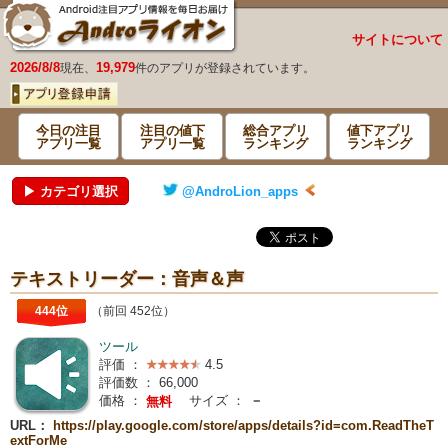
サイトについて
2026/8/8
19,979
現在、
件のアプリが登録されています。
今日の注目
注目の値下
総合アプリ
値下アプリ
アプリ一覧
アプリ一覧
ランキング
ランキング
▶ カテゴリ選択
@AndroLion_apps
テキストリーダー：音声＆声
444位
（前回 452位）
ツール
評価 ：
4.5
評価数 ：
66,000
価格 ：
サイズ ：
－
無料
URL：
https://play.google.com/store/apps/details?id=com.ReadTheT
extForMe