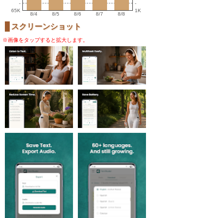
-
-
65K
1K
8/4
8/5
8/6
8/7
8/8
スクリーンショット
※画像をタップすると拡大します。