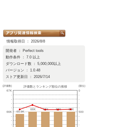
情報取得日 ： 2026/8/8
開発者 ：
Perfect tools
動作条件 ： 7.0 以上
ダウンロード数 ： 5,000,000以上
バージョン ： 1.0.48
ストア更新日 ： 2026/7/14
(評価数)
(順位)
評価数とランキング順位の推移
67K
0
-
-
-
-
-
-
-
-
66K
66K
66K
66K
66K
66K
66K
66K
65.9K
65.9K
66K
500
-
-
-
-
-
-