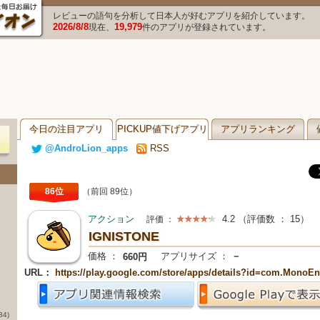
レビューの語句を分析して日本人が好むアプリを紹介しています。
2026/8/8
19,979
現在、
件のアプリが登録されています。
今日の注目アプリ
PICKUP値下げアプリ
アプリランキング
@AndroLion_apps
RSS
86位
（前回 89位）
アクション
4.2
（評価数 ：
15
）
評価 ：
IGNISTONE
価格 ：
アプリサイズ ：
－
660円
URL：
https://play.google.com/store/apps/details?id=com.MonoE
84)