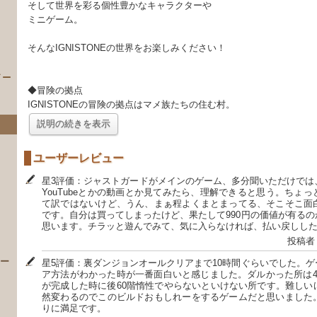
そして世界を彩る個性豊かなキャラクターや
ミニゲーム。
そんなIGNISTONEの世界をお楽しみください！
イー
◆冒険の拠点
IGNISTONEの冒険の拠点はマメ族たちの住む村。
説明の続きを表示
ユーザーレビュー
星3評価：ジャストガードがメインのゲーム、多分聞いただけでは
YouTubeとかの動画とか見てみたら、理解できると思う。ちょ
て訳ではないけど、うん、まぁ程よくまとまってる、そこそこ面
です。自分は買ってしまったけど、果たして990円の価値が有る
）
思います。チラッと遊んでみて、気に入らなければ、払い戻しし
投稿者
 ー
星5評価：裏ダンジョンオールクリアまで10時間ぐらいでした。
ア方法がわかった時が一番面白いと感じました。ダルかった所は4
が完成した時に後60階惰性でやらないといけない所です。難しい
然変わるのでこのビルドおもしれーをするゲームだと思いました
りに満足です。