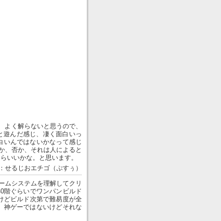
、よく解らないと思うので、
っと遊んだ感じ、凄く面白いっ
白いんではないかなって感じ
のか、否か、それは人によると
たらいいかな。と思います。
：せるじおエチゴ（ぷすぅ）
ゲームシステムを理解してクリ
0階ぐらいでワンパンビルド
けどビルド次第で難易度が全
。神ゲーではないけどそれな