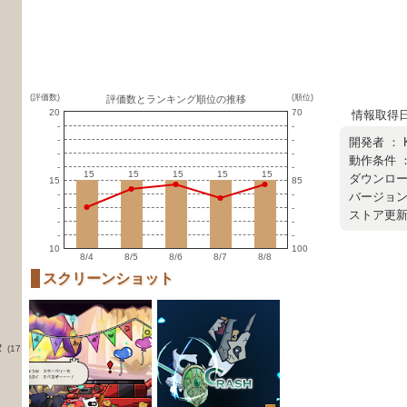
(評価数)
(順位)
評価数とランキング順位の推移
20
70
情報取得日 ：
-
-
-
-
開発者 ：
-
-
動作条件 ：
-
-
15
15
15
15
15
15
15
15
15
15
ダウンロード
15
85
-
-
バージョン 
-
-
ストア更新日 
-
-
-
-
10
100
8/4
8/5
8/6
8/7
8/8
スクリーンショット
タ
(17