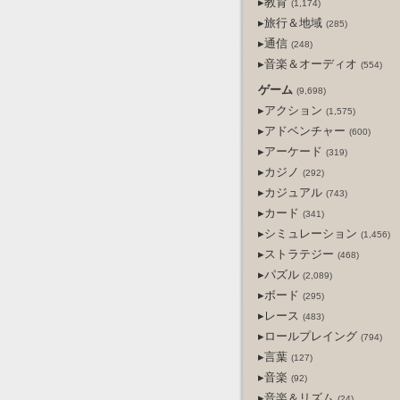
▸教育
(1,174)
▸旅行＆地域
(285)
▸通信
(248)
▸音楽＆オーディオ
(554)
ゲーム
(9,698)
▸アクション
(1,575)
▸アドベンチャー
(600)
▸アーケード
(319)
▸カジノ
(292)
▸カジュアル
(743)
▸カード
(341)
▸シミュレーション
(1,456)
▸ストラテジー
(468)
▸パズル
(2,089)
▸ボード
(295)
▸レース
(483)
▸ロールプレイング
(794)
▸言葉
(127)
▸音楽
(92)
▸音楽＆リズム
(24)