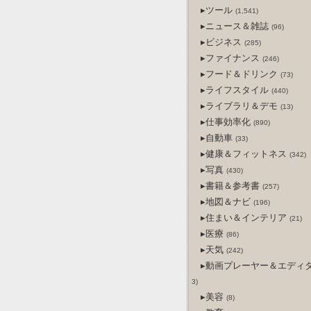
▸ツール
(1,541)
▸ニュース＆雑誌
(96)
▸ビジネス
(285)
▸ファイナンス
(246)
▸フード＆ドリンク
(73)
▸ライフスタイル
(440)
▸ライブラリ＆デモ
(13)
▸仕事効率化
(890)
▸自動車
(33)
▸健康＆フィットネス
(342)
▸写真
(430)
▸書籍＆参考書
(257)
▸地図＆ナビ
(196)
▸住まい＆インテリア
(21)
▸医療
(86)
▸天気
(242)
▸動画プレーヤー＆エディ
3)
▸美容
(8)