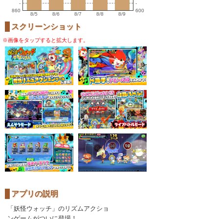
-
-
860
600
8/5
8/6
8/7
8/8
8/9
スクリーンショット
※画像をタップすると拡大します。
アプリの説明
「妖怪ウォッチ」のリズムアクショ
ンゲームがついに登場！