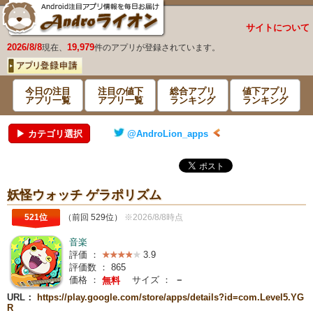
サイトについて
2026/8/8
19,979
現在、
件のアプリが登録されています。
今日の注目
注目の値下
総合アプリ
値下アプリ
アプリ一覧
アプリ一覧
ランキング
ランキング
▶ カテゴリ選択
@AndroLion_apps
妖怪ウォッチ ゲラポリズム
521位
（前回 529位）
※2026/8/8時点
音楽
評価 ：
3.9
評価数 ：
865
価格 ：
サイズ ：
－
無料
URL：
https://play.google.com/store/apps/details?id=com.Level5.YG
R