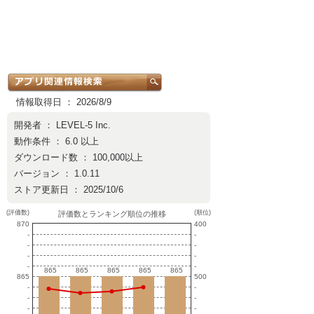
情報取得日 ： 2026/8/9
開発者 ：
LEVEL-5 Inc.
動作条件 ： 6.0 以上
ダウンロード数 ： 100,000以上
バージョン ： 1.0.11
ストア更新日 ： 2025/10/6
(評価数)
(順位)
評価数とランキング順位の推移
870
400
-
-
-
-
-
-
-
-
865
865
865
865
865
865
865
865
865
865
865
500
-
-
-
-
-
-