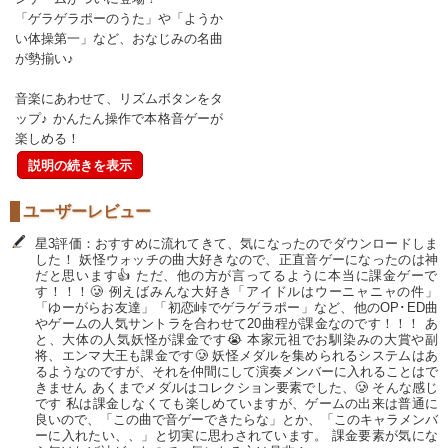
「ゲラゲラポーのうた」や「ようか
い体操第一」など、おなじみの名曲
が勢揃い♪
音楽にあわせて、リズムボタンをタ
ップ♪ かんたん操作で本格音ゲーが
楽しめる！
説明の続きを表示
ユーザーレビュー
星3評価：おすすめに流れてきて、気になったのでダウンロードしま
した！ 妖怪ウォッチの曲大好きなので、正直音ゲーになったのは神
だと思います︎︎👍 ただ、他の方が言ってるように本当に課金ゲーで
す！！！🥲‎ 例えばみんな大好き「アイドルはウーニャニャの件」
「ゆーがらお友達」「初恋峠でゲラゲラポー」など、他のOP･ED曲
やゲームの人気サントラを合わせて20曲程が課金なのです！！！ あ
と、大体の人気妖怪が課金です😭 本家元祖でお馴染みの大賞や副
将、エンマ大王も課金です🥲‎ 妖怪メダルを集められるシステムはあ
るようなのですが、それを仲間にして演奏メンバーに入れることはで
きません あくまでメダルはコレクション要素でした、🥲‎ そんな感じ
です 私は課金しなくても楽しめていますが、ゲームの出来は普通に
良いので、「この曲で音ゲーできたらな」とか、「このキャラメンバ
ーに入れたい、、」と切実に思わされています。 課金要素が気にな