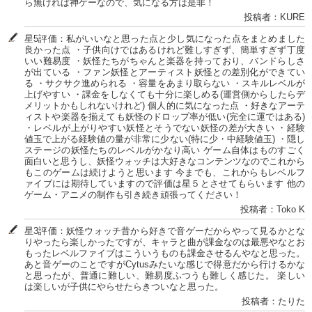
ら無ければ神ゲーなので、気になる方は是非！
投稿者：KURE
星5評価：私がいいなと思った点と少し気になった点をまとめました
良かった点 ・子供向けではあるけれど難しすぎず、簡単すぎず丁度
いい難易度 ・妖怪たちがちゃんと楽器を持っており、バンドらしさ
が出ている ・ファン妖怪とアーティスト妖怪との差別化ができてい
る ・サクサク進められる ・容量をあまり取らない ・スキルレベルが
上げやすい ・課金をしなくても十分に楽しめる(運営側からしたらデ
メリットかもしれないけれど) 個人的に気になった点 ・好きなアーテ
ィストや楽器を揃えても妖怪のドロップ率が低い(完全に運ではある)
・レベルが上がりやすい妖怪とそうでない妖怪の差が大きい ・経験
値玉で上がる経験値の量が非常に少ない(特に少・中経験値玉) ・隠し
ステージの妖怪たちのレベルがかなり高い ゲーム自体はものすごく
面白いと思うし、妖怪ウォッチは大好きなコンテンツなのでこれから
もこのゲームは続けようと思います 今までも、これからもレベルフ
ァイブには期待していますので評価は星５とさせてもらいます 他の
ゲーム・アニメの制作も引き続き頑張ってください！
投稿者：Toko K
星3評価：妖怪ウォッチ昔から好きで音ゲーだからやって見るかとな
りやったら楽しかったですが、キャラと曲が課金なのは最悪やなとお
もったレベルファイブはこういうものも課金させるんやなと思った。
あと音ゲーのことですがCytusみたいな感じで得意だから行けるかな
と思ったが、普通に難しい、難易度ふつうも難しく感じた。 楽しい
は楽しいが子供にやらせたらきついなと思った。
投稿者：たりた