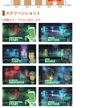
-
-
5,440
300
8/2
8/3
8/4
8/5
8/6
スクリーンショット
※画像をタップすると拡大します。