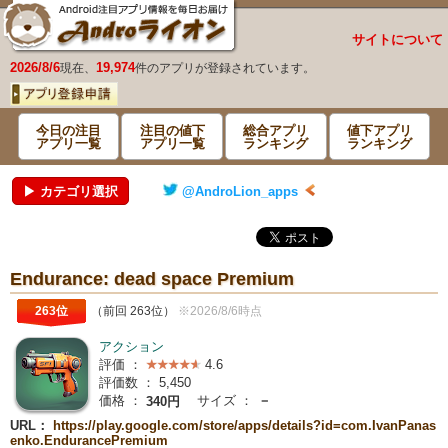
サイトについて
2026/8/6
19,974
現在、
件のアプリが登録されています。
今日の注目
注目の値下
総合アプリ
値下アプリ
アプリ一覧
アプリ一覧
ランキング
ランキング
▶ カテゴリ選択
@AndroLion_apps
Endurance: dead space Premium
263位
（前回 263位）
※2026/8/6時点
アクション
評価 ：
4.6
評価数 ：
5,450
価格 ：
サイズ ：
－
340円
URL：
https://play.google.com/store/apps/details?id=com.IvanPanas
enko.EndurancePremium