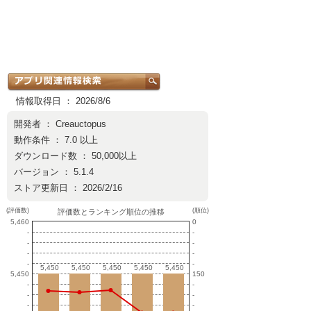
情報取得日 ： 2026/8/6
開発者 ：
Creauctopus
動作条件 ： 7.0 以上
ダウンロード数 ： 50,000以上
バージョン ： 5.1.4
ストア更新日 ： 2026/2/16
(評価数)
(順位)
評価数とランキング順位の推移
5,460
0
-
-
-
-
-
-
-
-
5,450
5,450
5,450
5,450
5,450
5,450
5,450
5,450
5,450
5,450
5,450
150
-
-
-
-
-
-