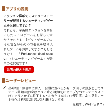
アプリの説明
アクション満載でミステリーストー
リーが展開するシューティングゲー
ムをお探しですか？
それとも、宇宙船ダンジョンを舞台
にしたレトロゲームをお探しです
か？それとも、8ビットゲームのよ
うな昔ながらのRPG要素を取り入
れたゲームをお探しですか？もしそ
うなら、『Endurance: dead spac
e』（シューティングゲーム）が最
高の選択肢です！
説明の続きを表示
ユーザーレビュー
星4評価：割引中に購入 普通に遊べるがセーブ回りの難点としてス
テージ開始時(お金はクリア時と消費時)にセーブなのでステータス上
げてクリアせずに終了するとお金だけ減るので要注意、あち発射レー
ト強化は初期武器では引き継げない模様
投稿者：WFT (ＷＦＴ)