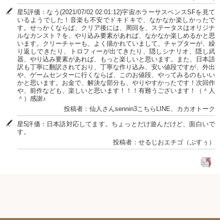
星5評価：なう(2021/07/02 02:01:12)宇宙ホラーサスペンスSFを見て
いるようでした！音楽も不安でドキドキで、なかなか楽しかったで
す。せっかくならば、クリア後には、周回を、ステータスはオリジナ
ルなカンスト？を、やり込み要素があれば、なかなか楽しめるかと思
います。クリーチャーも、よく描かれていまして、チャプターが、繰
り返しできたり、トロフィーが出てきたり、隠しシナリオ、隠し武
器、やり込み要素があれば、もっと楽しいと思います。また、日本語
訳も丁寧に翻訳されており、丁寧な作り込み、安い値段ですが、外出
や、ゲームセンターに行くならば、このお値段、やってみるのもいい
かと思います。お金で、解決な部分も、やりやすかったです！次回作
や、前作なども、楽しいと思います！！！有難うございます！（＾人
＾）感謝♪
投稿者：仙人さんsennin3こちらLINE、カカオトーク
星5評価：日本語対応してます。ちょっとだけ遊んだけど、面白いで
す。
投稿者：せるじおエチゴ（ぷすぅ）