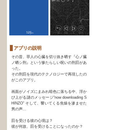
アプリの説明
その昔、罪人の心臓を切り抜き晒す『心ノ臓
ノ晒シ刑』という惨たらしい呪いの刑罰があ
った。
その刑罰を現代のテクノロジーで再現したの
がこのアプリ。
画面がノイズにまみれ暗色に落ちる中、浮か
び上がる謎のメッセージ“now downloading S
HINZO” そして、響いてくる焦燥を滲ませた
男の声...
罰を受ける彼の心境は？
彼が何故、罰を受けることになったのか？