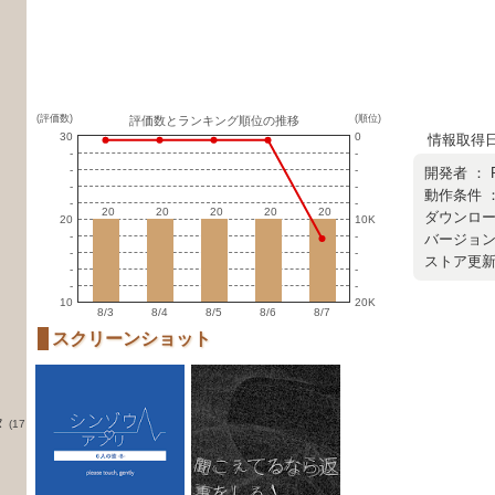
(評価数)
(順位)
評価数とランキング順位の推移
30
0
情報取得日 ：
-
-
-
-
開発者 ：
-
-
動作条件 ：
-
-
20
20
20
20
20
20
20
20
20
20
ダウンロー
20
10K
-
-
バージョン ：
-
-
ストア更新日 
-
-
-
-
10
20K
8/3
8/4
8/5
8/6
8/7
スクリーンショット
タ
(17