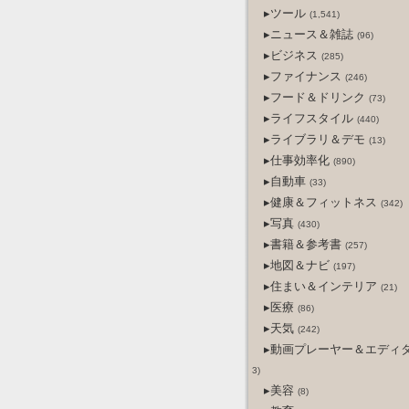
▸ツール
(1,541)
▸ニュース＆雑誌
(96)
▸ビジネス
(285)
▸ファイナンス
(246)
▸フード＆ドリンク
(73)
▸ライフスタイル
(440)
▸ライブラリ＆デモ
(13)
▸仕事効率化
(890)
▸自動車
(33)
▸健康＆フィットネス
(342)
▸写真
(430)
▸書籍＆参考書
(257)
▸地図＆ナビ
(197)
▸住まい＆インテリア
(21)
▸医療
(86)
▸天気
(242)
▸動画プレーヤー＆エディ
3)
▸美容
(8)