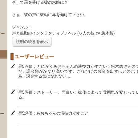
そして罰を受ける彼の末路は？
さぁ、彼の声に鼓動に耳を傾けて下さい。
ジャンル：
声と鼓動のインタラクティブノベル (６人の彼 cv 悠木碧)
イー
説明の続きを表示
ユーザーレビュー
星5評価：とにかくあおちゃんの演技力がすごい！悠木碧さんの
だ、課金額がかなり高いです。これだけのお金を出すほどのボ
為、課金する気になれない…
星5評価：ストーリー、面白い！操作によって雰囲気が変わって
）
る。
星5評価：あおちゃんの演技力がすごい
 ー