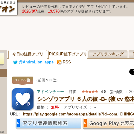
レビューの語句を分析して日本人が好むアプリを紹介しています。
2026/8/7
19,978
現在、
件のアプリが登録されています。
今日の注目アプリ
PICKUP値下げアプリ
アプリランキング
@AndroLion_apps
RSS
12,399位
（前回 512位）
アドベンチャー
4.8
（評価数 ：
20
評価 ：
シンゾウアプリ ６人の彼 -B- (彼 cv 悠
価格 ：
無料
アプリサイズ ：
－
URL：
https://play.google.com/store/apps/details?id=com.ICHI
84)