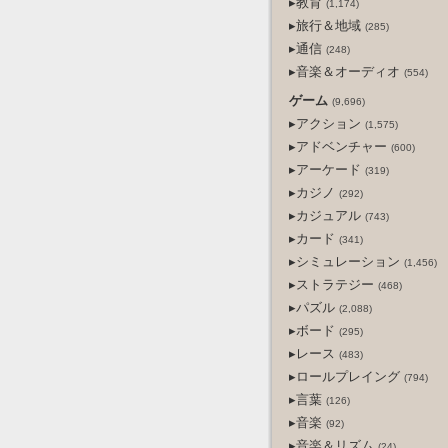
▸教育
(1,174)
▸旅行＆地域
(285)
▸通信
(248)
▸音楽＆オーディオ
(554)
ゲーム
(9,696)
▸アクション
(1,575)
▸アドベンチャー
(600)
▸アーケード
(319)
▸カジノ
(292)
▸カジュアル
(743)
▸カード
(341)
▸シミュレーション
(1,456)
▸ストラテジー
(468)
▸パズル
(2,088)
▸ボード
(295)
▸レース
(483)
▸ロールプレイング
(794)
▸言葉
(126)
▸音楽
(92)
▸音楽＆リズム
(24)