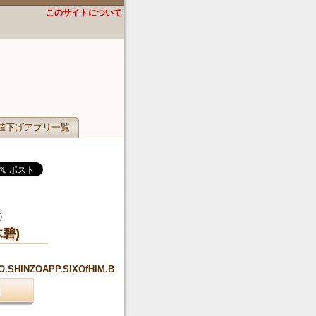
このサイトについて
値下げアプリ一覧
）
木碧)
NIGO.SHINZOAPP.SIXOfHIM.B