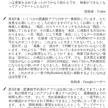
ンは更新を止めてあったのでかなり前かもです。 検索ができなくな
ってアップデートしたもので…
投稿者：3 take
星4評価：いくつかの図書館アプリの中で一番期待しています。ただ
改善をお願いしたいところがありますのでよろしくお願いします。
検索した書籍は、「既読」のスライドスイッチを入れれば「既読」へ
移動してくれますが、その選んだ書籍を「未読」に移動する方法がわ
かりません。一旦「既読」にして再度「未読」にしてもデータ自体が
消えてしまいます。 出版者（社ではないか？）やISBNのデータの文
字がものすごく小さい。これはもっと大きくできないでしょうか。
「貸出可」は、「蔵書」と「貸出中」で判断できるのでいらないと思
います。それよりも「予約」が何人ついているかがわかればもっと助
かります。これは無理なんでしょうか？ あと、検索で該当がない場
合は「該当なし」の表記もお願いしたいです。でも、五木寛之＆親鸞
で該当がないとは何故？ 2018/11/04追記：Ver1.7.0から予約数対応
になりかなり使いやすくなりました。対応ありがとうございました。
あと、未読本の管理がタグをつけての管理であり少し手間と感じてい
ます。これがボタン一発でMyBooklist(未読)へ移動するようになれば
ほぼ完璧です。
投稿者：Googleユーザー
星5評価：図書館予約系のアプリは以前に比べて増えてきています
が、私の環境ではこのアプリが１番エラーが少なく、蔵書確認までの
時間も早いです。 そして、売れ筋検索ができること、一度予約した
本の確認がタグ付けされて簡単にできるところが気に入って使ってい
ます。 また、開発者様に要望をお伝えしたところ、アップデートし