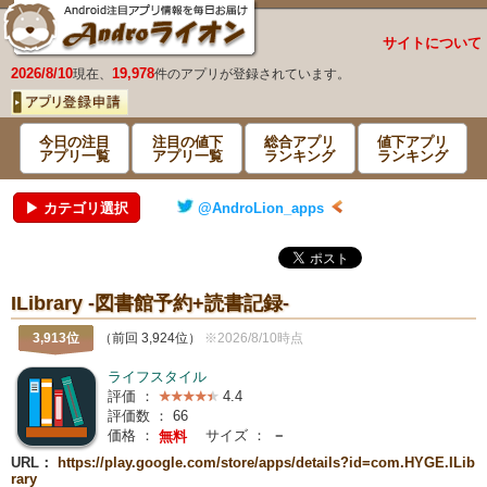
サイトについて
2026/8/10
19,978
現在、
件のアプリが登録されています。
今日の注目
注目の値下
総合アプリ
値下アプリ
アプリ一覧
アプリ一覧
ランキング
ランキング
▶ カテゴリ選択
@AndroLion_apps
ILibrary -図書館予約+読書記録-
3,913位
（前回 3,924位）
※2026/8/10時点
ライフスタイル
評価 ：
4.4
評価数 ：
66
価格 ：
サイズ ：
－
無料
URL：
https://play.google.com/store/apps/details?id=com.HYGE.ILib
rary