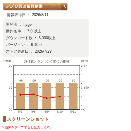
情報取得日 ： 2026/8/11
開発者 ：
hyge
動作条件 ： 7.0 以上
ダウンロード数 ： 5,000以上
バージョン ： 6.10.0
ストア更新日 ： 2026/7/29
(評価数)
(順位)
評価数とランキング順位の推移
70
3.7K
-
-
-
-
-
-
66
66
66
66
66
66
66
66
66
66
-
-
65
3,850
-
-
-
-
-
-
-
-
60
4K
8/7
8/8
8/9
8/10
8/11
スクリーンショット
※画像をタップすると拡大します。