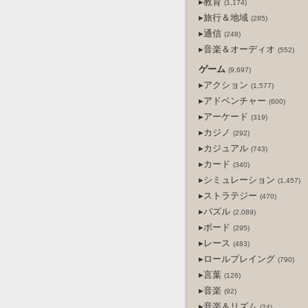
▸教育
(1,174)
▸旅行＆地域
(285)
▸通信
(248)
▸音楽＆オーディオ
(552)
ゲーム
(9,697)
▸アクション
(1,577)
▸アドベンチャー
(600)
▸アーケード
(319)
▸カジノ
(292)
▸カジュアル
(743)
▸カード
(340)
▸シミュレーション
(1,457)
▸ストラテジー
(470)
▸パズル
(2,089)
▸ボード
(295)
▸レース
(483)
▸ロールプレイング
(790)
▸言葉
(126)
▸音楽
(92)
▸音楽＆リズム
(24)