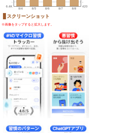
-
-
6.4K
420
8/4
8/5
8/6
8/7
8/8
スクリーンショット
※画像をタップすると拡大します。