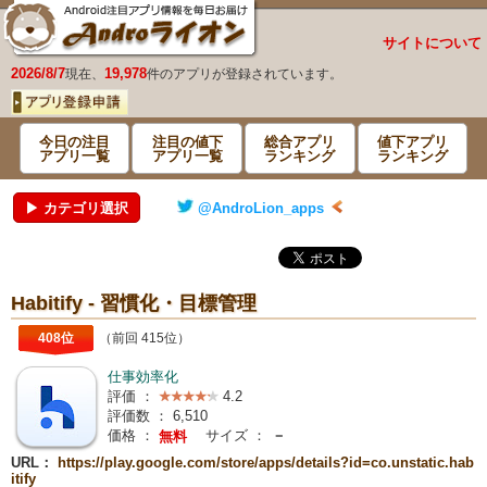
サイトについて
2026/8/7
19,978
現在、
件のアプリが登録されています。
今日の注目
注目の値下
総合アプリ
値下アプリ
アプリ一覧
アプリ一覧
ランキング
ランキング
▶ カテゴリ選択
@AndroLion_apps
Habitify - 習慣化・目標管理
408位
（前回 415位）
仕事効率化
評価 ：
4.2
評価数 ：
6,510
価格 ：
サイズ ：
－
無料
URL：
https://play.google.com/store/apps/details?id=co.unstatic.hab
itify