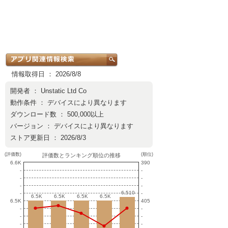
情報取得日 ： 2026/8/8
開発者 ：
Unstatic Ltd Co
動作条件 ： デバイスにより異なります
ダウンロード数 ： 500,000以上
バージョン ： デバイスにより異なります
ストア更新日 ： 2026/8/3
(評価数)
(順位)
評価数とランキング順位の推移
6.6K
390
-
-
-
-
-
-
6,510
6,510
-
-
6.5K
6.5K
6.5K
6.5K
6.5K
6.5K
6.5K
6.5K
6.5K
405
-
-
-
-
-
-