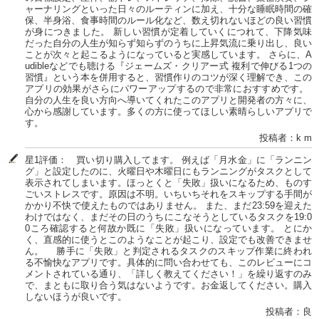
ャーナリングといった日々のルーティンに加え、十分な睡眠時間の確
保、半身浴、食事時間のルール化など、数え切れないほどの良い習慣
が身につきました。 ​新しい習慣が定着していくにつれて、下降気味
だった自分の人生が知らず知らずのうちに上昇気流に乗り出し、良い
ことが次々と起こるようになっていると実感しています。 ​さらに、A
udibleなどでも聴ける『ジェームズ・クリアー式 複利で伸びる1つの
習慣』という本を併用すると、習慣作りのコツが深く理解でき、この
アプリの効果がさらにパワーアップするので非常におすすめです。 ​
自分の人生を良い方向へ導いてくれたこのアプリと開発者の方々に、
心から感謝しています。多くの方に使ってほしい素晴らしいアプリで
す。
投稿者：k m
星1評価： 買い切り購入してます。 例えば「月水金」に「ランニン
グ」と設定したのに、火曜日や木曜日にもランニングがタスクとして
表示されてしまいます。ほっとくと「失敗」扱いになるため、ものす
ごいストレスです。原因は不明。いちいちそれをスキップする手間が
かかり不快で使えたものではありません。 また、まだ23:59を迎えた
わけではなく、まだその日のうちにこなそうとしているタスクを19:0
0ころ確認すると何故か既に「失敗」扱いになっています。 とにか
く、直感的に使うとこのようなことが起こり、設定でも改善できませ
ん。 勝手に「失敗」と判定されるタスクのスキップ作業に終われ
る不愉快なアプリです。具体的に問い合わせても、このレビューにコ
メントされている通り、「詳しく教えてください！」を繰り返すのみ
で、まともに取り合う気はないようです。お金返してください。購入
しないほうが良いです。
投稿者：良