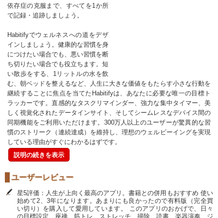
依存症の克服まで、すべてを1か所
で記録・追跡しましょう。
Habitifyでウェルネスへの道をデザ
インしましょう。健康的な習慣を身
につけたい場合でも、悪い習慣を断
ち切りたい場合でも役立ちます。短
い散歩をする、1リットルの水を飲
む、朝ベッドを整えるなど、人生に大きな価値をもたらす小さな行動を
継続することに焦点を当てたHabitifyは、あなたに必要な唯一の目標ト
ラッカーです。直感的なタスクリマインダー、強力な集中タイマー、美
しく視覚化されたデータインサイト、そしてシームレスなデバイス間の
同期機能をご利用いただけます。300万人以上のユーザーが驚異的な習
慣のストリーク（連続達成）を維持し、理想のウェルビーイングを実現
している理由がすぐにわかるはずです。
説明の続きを表示
ユーザーレビュー
星5評価：人生が上向く最高のアプリ。書籍との併用もおすすめ ​使い
始めて2、3年になります。あまりにも良かったので有料版（完全買
い切り）を購入して愛用しています。 ​このアプリのおかげで、日々
の目標設定、座禅、筋トレ、ストレッチ、掃除、読書、楽器演奏、ジ