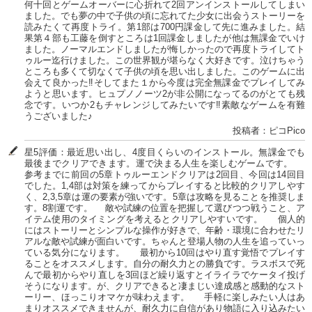
何十回とゲームオーバーに心折れて2回アンインストールしてしまい
ました。でも夢の中で子供の頃に忘れてた少女に出会うストーリーを
読みたくて再度トライ。第1部は700円課金して先に進みました。結
果第４部も工藤を倒すところは1回課金しましたが他は無課金でいけ
ました。ノーマルエンドしましたが悔しかったので再度トライしてト
ゥルー迄行けました。この世界観が堪らなく大好きです。泣けちゃう
ところも多くて切なくて子供の頃を思い出しました。このゲームに出
会えて良かった‼そしてまた１から今度は完全無課金でプレイしてみ
ようと思います。ヒュプノノーツ2が非公開になってるのがとても残
念です。いつか2もチャレンジしてみたいです‼素敵なゲームを有難
うございました♪
投稿者：ピコPico
星5評価：最近思い出し、4度目くらいのインストール。無課金でも
最後までクリアできます。運で決まる人生を楽しむゲームです。
参考までに前回の5章トゥルーエンドクリアは2回目、今回は14回目
でした。1,4部は対策を練ってからプレイすると比較的クリアしやす
く、2,3,5章は運の要素が強いです。5章は攻略を見ることを推奨しま
す。8割運です。 敵や試練の位置を把握して選びつつ戦うこと、ア
イテム使用のタイミングを考えるとクリアしやすいです。 個人的
にはストーリーとシンプルな操作が好きで、年齢・環境に合わせたリ
アルな敵や試練が面白いです。ちゃんと登場人物の人生を追っていっ
ている気分になります。 最初から10回はやり直す覚悟でプレイす
ることをオススメします。自分の耐久力との勝負です。ラスボスで死
んで最初からやり直しを3回ほど繰り返すとイライラでケータイ投げ
そうになります。が、クリアできると凄まじい達成感と感動的なスト
ーリー、ほっこりオマケが味わえます。 手軽に楽しみたい人はあ
まりオススメできませんが、耐久力に自信があり物語に入り込みたい