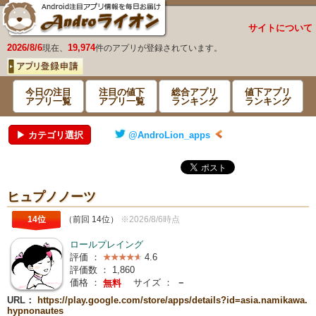
サイトについて
2026/8/6
19,974
現在、
件のアプリが登録されています。
今日の注目
注目の値下
総合アプリ
値下アプリ
アプリ一覧
アプリ一覧
ランキング
ランキング
▶ カテゴリ選択
@AndroLion_apps
ヒュプノノーツ
14位
（前回 14位）
※2026/8/6時点
ロールプレイング
評価 ：
4.6
評価数 ：
1,860
価格 ：
サイズ ：
－
無料
URL：
https://play.google.com/store/apps/details?id=asia.namikawa.
hypnonautes