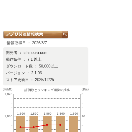
情報取得日 ： 2026/8/7
開発者 ：
ishinoura.com
動作条件 ： 7.1 以上
ダウンロード数 ： 50,000以上
バージョン ： 2.1.96
ストア更新日 ： 2025/12/25
(評価数)
(順位)
評価数とランキング順位の推移
1,870
0
-
-
-
-
-
-
-
-
1,860
1,860
1,860
1,860
1,860
1,860
1,860
1,860
1,860
1,860
1,860
10
-
-
-
-
-
-