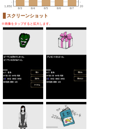
-
-
1,850
20
8/3
8/4
8/5
8/6
8/7
スクリーンショット
※画像をタップすると拡大します。