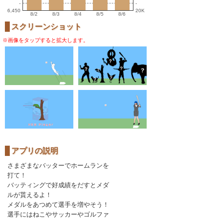
-
-
6,450
20K
8/2
8/3
8/4
8/5
8/6
スクリーンショット
※画像をタップすると拡大します。
アプリの説明
さまざまなバッターでホームランを
打て！
バッティングで好成績をだすとメダ
ルが貰えるよ！
メダルをあつめて選手を増やそう！
選手にはねこやサッカーやゴルファ