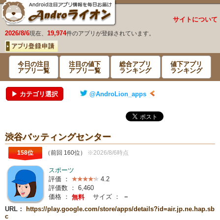
サイトについて
2026/8/6
19,974
現在、
件のアプリが登録されています。
今日の注目
注目の値下
総合アプリ
値下アプリ
アプリ一覧
アプリ一覧
ランキング
ランキング
▶ カテゴリ選択
@AndroLion_apps
渋谷バッティングセンター
158位
（前回 160位）
※2026/8/6時点
スポーツ
評価 ：
4.2
評価数 ：
6,460
価格 ：
サイズ ：
－
無料
URL：
https://play.google.com/store/apps/details?id=air.jp.ne.hap.sb
c