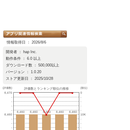
情報取得日 ： 2026/8/6
開発者 ：
hap Inc.
動作条件 ： 6.0 以上
ダウンロード数 ： 500,000以上
バージョン ： 1.0.20
ストア更新日 ： 2025/10/28
(評価数)
(順位)
評価数とランキング順位の推移
6,470
0
-
-
-
-
-
-
-
-
6,460
6,460
6,460
6,460
6,460
6,460
6,460
6,460
6,460
6,460
6,460
10K
-
-
-
-
-
-