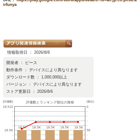
irfunya
情報取得日 ： 2026/8/8
開発者 ：
ピース
動作条件 ： デバイスにより異なります
ダウンロード数 ： 1,000,000以上
バージョン ： デバイスにより異なります
ストア更新日 ： 2026/8/6
(評価数)
(順位)
評価数とランキング順位の推移
18,510
0
-
-
-
-
-
-
-
-
18.5K
18.5K
18.5K
18.5K
18.5K
18.5K
18.5K
18.5K
18.5K
18.5K
18.5K
5K
-
-
-
-