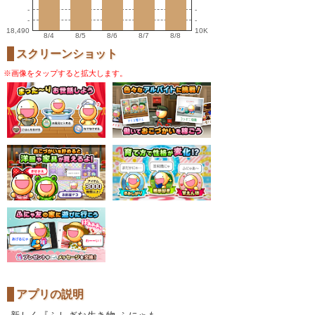
-
-
-
-
18,490
10K
8/4
8/5
8/6
8/7
8/8
スクリーンショット
※画像をタップすると拡大します。
アプリの説明