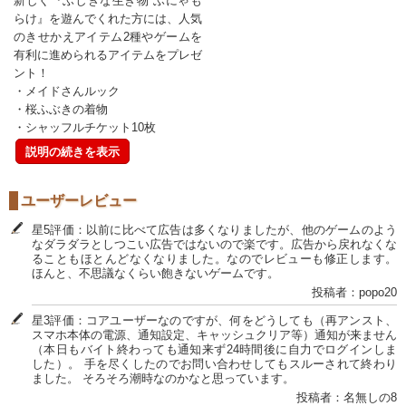
新しく『ふしぎな生き物 ふにゃも
らけ』を遊んでくれた方には、人気
のきせかえアイテム2種やゲームを
有利に進められるアイテムをプレゼ
ント！
・メイドさんルック
・桜ふぶきの着物
・シャッフルチケット10枚
説明の続きを表示
ユーザーレビュー
星5評価：以前に比べて広告は多くなりましたが、他のゲームのよう
なダラダラとしつこい広告ではないので楽です。広告から戻れなくな
ることもほとんどなくなりました。なのでレビューも修正します。
ほんと、不思議なくらい飽きないゲームです。
投稿者：popo20
星3評価：コアユーザーなのですが、何をどうしても（再アンスト、
スマホ本体の電源、通知設定、キャッシュクリア等）通知が来ません
（本日もバイト終わっても通知来ず24時間後に自力でログインしま
した）。 手を尽くしたのでお問い合わせしてもスルーされて終わり
ました。 そろそろ潮時なのかなと思っています。
投稿者：名無しの8