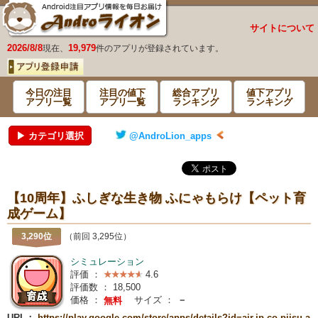
サイトについて
2026/8/8
19,979
現在、
件のアプリが登録されています。
今日の注目
注目の値下
総合アプリ
値下アプリ
アプリ一覧
アプリ一覧
ランキング
ランキング
▶ カテゴリ選択
@AndroLion_apps
【10周年】ふしぎな生き物 ふにゃもらけ【ペット育
成ゲーム】
3,290位
（前回 3,295位）
シミュレーション
評価 ：
4.6
評価数 ：
18,500
価格 ：
サイズ ：
－
無料
URL：
https://play.google.com/store/apps/details?id=air.jp.co.piisu.a