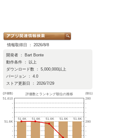
情報取得日 ： 2026/8/8
開発者 ：
Bart Bonte
動作条件 ： 以上
ダウンロード数 ： 5,000,000以上
バージョン ： 4.0
ストア更新日 ： 2026/7/29
(評価数)
(順位)
評価数とランキング順位の推移
51,610
280
-
-
-
-
-
-
-
-
51.6K
51.6K
51.6K
51.6K
51.6K
51.6K
51.6K
51.6K
51.6K
51.6K
51.6K
290
-
-
-
-
-
-