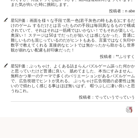
また気が向いた時に挑戦します。
投稿者：n abe
星5評価：画面を様々な手段で黒一色(若干灰色の時もある)にするだ
けのゲーム するだけとは言ったものの手段は毎回異なるもので構成
されていて、それはそれは一筋縄ではいかない！でもそれが楽しいし
奥深い！ ステージは50までだったが短いとは感じなかった、普通に
難しいものも混じっているのだがヒントもある、言葉ではなく矢印や
数字で教えてくれる 直接的なヒントでは無かったから助かるし世界
観が崩れない配慮も好印象だった！
投稿者：**ふりすく
星5評価：ぶっちゃけ、よくある詰まらんパズルゲーム謳った何かか
と思っていたけど普通に良い。 舐めてました、本当にすみません。
無料かつ単一のテーマで多くのバリエーションがあるパズルゲーム
で、広告視聴でヒントが見れる。 ぶっちゃけ広告視聴の必要性は無
いので煩わしく感じる事はほぼ無いはず。 暇つぶしに凄い良いと思
うねこれ。
投稿者：でっていうでっていう