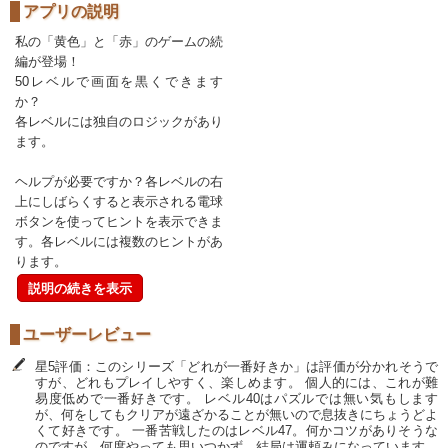
アプリの説明
私の「黄色」と「赤」のゲームの続
編が登場！
50レベルで画面を黒くできます
か？
各レベルには独自のロジックがあり
ます。
ヘルプが必要ですか？各レベルの右
上にしばらくすると表示される電球
ボタンを使ってヒントを表示できま
す。各レベルには複数のヒントがあ
ります。
説明の続きを表示
ユーザーレビュー
星5評価：このシリーズ「どれが一番好きか」は評価が分かれそうで
すが、どれもプレイしやすく、楽しめます。 個人的には、これが難
易度低めで一番好きです。 レベル40はパズルでは無い気もします
が、何をしてもクリアが遠ざかることが無いので息抜きにちょうどよ
くて好きです。 一番苦戦したのはレベル47。何かコツがありそうな
のですが、何度やっても思いつかず、結局は運頼みになっています。