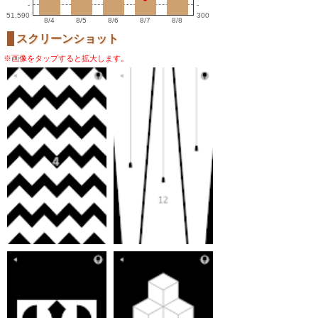
-
-
51,590
300
8/4
8/5
8/6
8/7
8/8
スクリーンショット
※画像をタップすると拡大します。