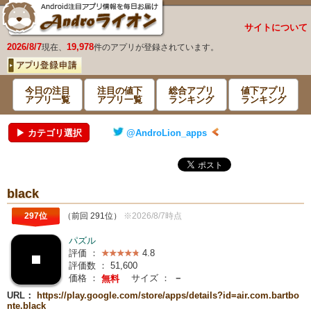
サイトについて
2026/8/7
19,978
現在、
件のアプリが登録されています。
今日の注目
注目の値下
総合アプリ
値下アプリ
アプリ一覧
アプリ一覧
ランキング
ランキング
▶ カテゴリ選択
@AndroLion_apps
black
297位
（前回 291位）
※2026/8/7時点
パズル
評価 ：
4.8
評価数 ：
51,600
価格 ：
サイズ ：
－
無料
URL：
https://play.google.com/store/apps/details?id=air.com.bartbo
nte.black