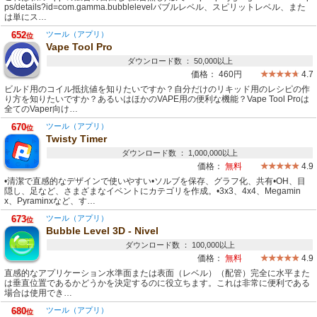
ps/details?id=com.gamma.bubblelevelバブルレベル、スピリットレベル、また
は単にス…
652
ツール（アプリ）
位
Vape Tool Pro
ダウンロード数 ： 50,000以上
価格：
460円
4.7
ビルド用のコイル抵抗値を知りたいですか？自分だけのリキッド用のレシピの作
り方を知りたいですか？あるいはほかのVAPE用の便利な機能？Vape Tool Proは
全てのVaper向け…
670
ツール（アプリ）
位
Twisty Timer
ダウンロード数 ： 1,000,000以上
価格：
無料
4.9
•清潔で直感的なデザインで使いやすい•ソルブを保存、グラフ化、共有•OH、目
隠し、足など、さまざまなイベントにカテゴリを作成。•3x3、4x4、Megamin
x、Pyraminxなど、す…
673
ツール（アプリ）
位
Bubble Level 3D - Nivel
ダウンロード数 ： 100,000以上
価格：
無料
4.9
直感的なアプリケーション水準面または表面（レベル）（配管）完全に水平また
は垂直位置であるかどうかを決定するのに役立ちます。これは非常に便利である
場合は使用でき…
680
ツール（アプリ）
位