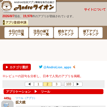
サイトについて
2026/8/7
19,978
現在、
件のアプリが登録されています。
今日の注目
注目の値下
総合アプリ
値下アプリ
アプリ一覧
アプリ一覧
ランキング
ランキング
▶ カテゴリ選択
@AndroLion_apps
※レビューの語句を分析し、日本で人気のアプリを掲載。
◀
1
2
3
103
▶
…
▶
アプリケーション
ツール
449
ツール（アプリ）
位
拡大鏡