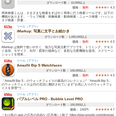
ダウンロード数 ： 10,000以上
価格：
無料
4.3
簡単検索くんは、さまざまな検索をすばやく簡単に行う検索ツールです。以下の
機能があります。・ウェブ検索・画像検索・動画検索・ニュース検索・ハッシュ
タグ検索・辞書…
613
ツール（アプリ）
位
iMarkup: 写真に文字とお絵かき
ダウンロード数 ： 1,000,000以上
価格：
無料
4.5
iMarkup は無料で使いやすく、強力な写真注釈アプリです。トリミング、テキス
ト追加、モザイク、矢印・図形の描画など、多彩な注釈機能を提供。スクリーン
ショットを簡単…
618
ツール（アプリ）
位
Amazfit Bip S Watchfaces
ダウンロード数 ： 100,000以上
価格：
無料
4.5
「Amazfit Bip S」のウォッチフェイスの最高のコレクション*「Amazfit Bip S」
のウォッチフェイスは25の言語に翻訳されています*お気に入りのウォッチフェ
イスを管理*ウ…
650
ツール（アプリ）
位
バブルレベル PRO - Bubble Level PRO
ダウンロード数 ： 100,000以上
価格：
240円
4.7
これは私の app の広告の自由な (広告無し) 版で: https://play.google.com/store/ap