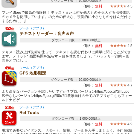
ダウンロード数 ： 10,000,000以上
価格：
無料
4.5
プレイStoreで最高の虫眼鏡！ テキストまたは何か他のものを拡大する携帯電話
のカメラを使用しています。のための偉大な、視覚的に小さなものをはんだ付け
するために、ま…
452
ツール（アプリ）
位
テキストリーダー：音声＆声
ダウンロード数 ： 5,000,000以上
価格：
無料
4.5
テキスト読み上げ技術を使って、テキストを読む代わりに簡単に聞くことができ
ます。メリット* 画面時間を減らす – 目を休めましょう。* バッテリー節約 – 画
面をオフにし…
490
ツール（アプリ）
位
GPS 地形測定
ダウンロード数 ： 10,000,000以上
価格：
無料
4.7
より高度なバージョンを試したいですか？プロバージョンhttps://goo.gl/Gh5Jp6
広告なしバージョンhttps://goo.gl/S0u7f1農家向けの全てのアプリがこちらフィー
ルドナビゲ…
510
ツール（アプリ）
位
Ref Tools
ダウンロード数 ： 1,000,000以上
価格：
無料
4.9
現場で必要なガイダンス、サポート、情報、ツールを入手しましょう。Ref Tools