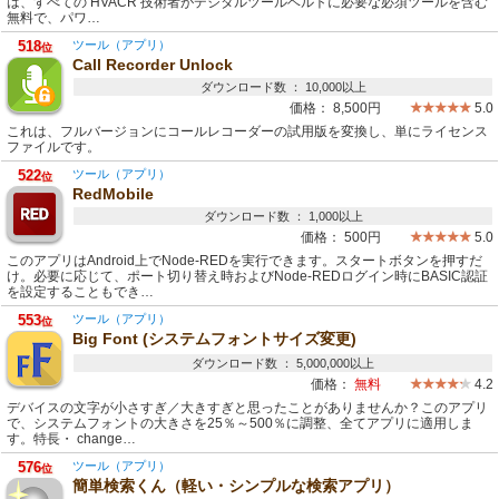
は、すべての HVACR 技術者がデジタルツールベルトに必要な必須ツールを含む
無料で、パワ…
518
ツール（アプリ）
位
Call Recorder Unlock
ダウンロード数 ： 10,000以上
価格：
8,500円
5.0
これは、フルバージョンにコールレコーダーの試用版を変換し、単にライセンス
ファイルです。
522
ツール（アプリ）
位
RedMobile
ダウンロード数 ： 1,000以上
価格：
500円
5.0
このアプリはAndroid上でNode-REDを実行できます。スタートボタンを押すだ
け。必要に応じて、ポート切り替え時およびNode-REDログイン時にBASIC認証
を設定することもでき…
553
ツール（アプリ）
位
Big Font (システムフォントサイズ変更)
ダウンロード数 ： 5,000,000以上
価格：
無料
4.2
デバイスの文字が小さすぎ／大きすぎと思ったことがありませんか？このアプリ
で、システムフォントの大きさを25％～500％に調整、全てアプリに適用しま
す。特長・ change…
576
ツール（アプリ）
位
簡単検索くん（軽い・シンプルな検索アプリ）