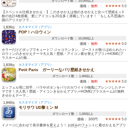
ダウンロード数 ： 10,000以上
価格：
無料
5.0
【スペシャル仕様きせかえ・】このきせかえは他のきせかえと比べて壁紙を＋3
枚の合計4枚搭載、更にアイコンを20点多く搭載しています！「もしも不思議の
国のアリスがフラ…
1,836
カスタマイズ（アプリ）
位
POP！ハロウィン
ダウンロード数 ： 10,000以上
価格：
無料
5.0
ホラーだけどポップでキュート♡ ジャコランタン、ゴーストが散りばめられたハ
ロウィンのきせかえテーマ大人気！壁紙・アイコン着せ替えアプリ♪+HOME(プ
ラスホーム)の無…
1,839
カスタマイズ（アプリ）
位
Petit Paris ガーリーなパリ壁紙きせかえ
ダウンロード数 ： 1,000以上
価格：
無料
5.0
エッフェル塔に切手、バラやボタンをパリのカワイイ小物風にアレンジしたテー
マです！大人気！壁紙・アイコンきせかえアプリ♪+HOME(プラスホーム)の無料
きせかえテーマ…
1,840
カスタマイズ（アプリ）
位
モリサワ UD黎ミン M
ダウンロード数 ： 1,000以上
価格：
300円
5.0
イメージに合わせて表示書体を変えよう！ お好みのフォントに着せかえるアプリ