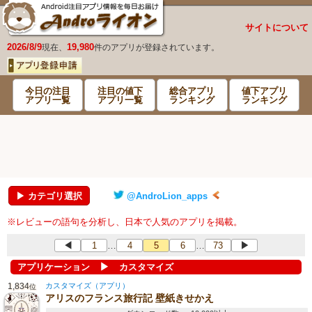
サイトについて
2026/8/9
19,980
現在、
件のアプリが登録されています。
今日の注目
注目の値下
総合アプリ
値下アプリ
アプリ一覧
アプリ一覧
ランキング
ランキング
▶ カテゴリ選択
@AndroLion_apps
※レビューの語句を分析し、日本で人気のアプリを掲載。
◀
1
4
5
6
73
▶
…
…
▶
アプリケーション
カスタマイズ
1,834
カスタマイズ（アプリ）
位
アリスのフランス旅行記 壁紙きせかえ