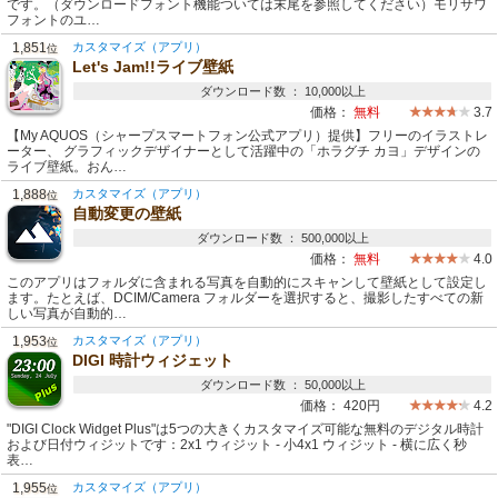
です。（ダウンロードフォント機能ついては末尾を参照してください）モリサワ
フォントのユ…
1,851
カスタマイズ（アプリ）
位
Let's Jam!!ライブ壁紙
ダウンロード数 ： 10,000以上
価格：
無料
3.7
【My AQUOS（シャープスマートフォン公式アプリ）提供】フリーのイラストレ
ーター、 グラフィックデザイナーとして活躍中の「ホラグチ カヨ」デザインの
ライブ壁紙。おん…
1,888
カスタマイズ（アプリ）
位
自動変更の壁紙
ダウンロード数 ： 500,000以上
価格：
無料
4.0
このアプリはフォルダに含まれる写真を自動的にスキャンして壁紙として設定し
ます。たとえば、DCIM/Camera フォルダーを選択すると、撮影したすべての新
しい写真が自動的…
1,953
カスタマイズ（アプリ）
位
DIGI 時計ウィジェット
ダウンロード数 ： 50,000以上
価格：
420円
4.2
"DIGI Clock Widget Plus"は5つの大きくカスタマイズ可能な無料のデジタル時計
および日付ウィジットです：2x1 ウィジット - 小4x1 ウィジット - 横に広く秒
表…
1,955
カスタマイズ（アプリ）
位