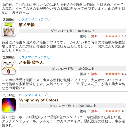
山の春、これ以上に美しいものはありませんか?自然は冬眠から目覚め、すべて
の茂み、すべての草の葉が暖かい春の太陽に向かって伸びています。山の湖も目
覚め、透き通っ…
2,069
カスタマイズ（アプリ）
位
猫メモ帳
ダウンロード数 ： 100,000以上
価格：
無料
4.4
待受にメモ書き出来るメモ帳アプリです。 かわいいネコ写真の付箋紙が多数登
場します。人気の猫と付箋紙を自由に組み合わせましょう。 お気に入りの組み
合わせデザイン…
2,096
カスタマイズ（アプリ）
位
メモ帳 柴ちん
ダウンロード数 ： 10,000以上
価格：
無料
4.4
スマホの待受け画面にメモ出来る便利な無料アプリです。大人かわいいイラスト
の付箋紙が多数登場します。人気クリエーター「中原じゅん子」が描く柴犬や鳥
などの可愛いキ…
2,132
カスタマイズ（アプリ）
位
Symphony of Colors
ダウンロード数 ： 1,000,000以上
価格：
無料
4.5
開く方法：ホーム>壁紙>ライブ壁紙>色のシンフォニー形に隠された美しい色。
タッチアンドフィール。フルカラーのカスタマイズ。壁紙設定に移動し、事前定
義され…