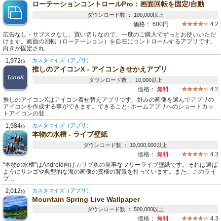
ローテーションコントロールPro：画面回転を固定/自動
ダウンロード数 ： 100,000以上
価格：
600円
4.2
広告なし・サブスクなし。買い切りなので、一度のご購入でずっとお使いいただ
けます。画面の回転（ローテーション）を自在にコントロールするアプリです。
向きが固定され…
1,972
カスタマイズ（アプリ）
位
推しのアイコンX - アイコンきせかえアプリ
ダウンロード数 ： 10,000以上
価格：
無料
4.2
推しのアイコンXはアイコン着せ替えアプリです。好みの画像を選んでアプリの
アイコンを作成する事ができます。できること- ホームアプリへのショートカッ
トアイコンの登…
1,984
カスタマイズ（アプリ）
位
本物の水槽 - ライブ壁紙
ダウンロード数 ： 10,000,000以上
価格：
無料
4.3
"本物の水槽"はAndroid向けカリブ魚の見事なフリーライブ壁紙です。それは選ば
ようにサンゴや典型的な海の画像の貴様の背景を持っています。また、このライ
ブ…
2,012
カスタマイズ（アプリ）
位
Mountain Spring Live Wallpaper
ダウンロード数 ： 500,000以上
価格：
無料
4.3