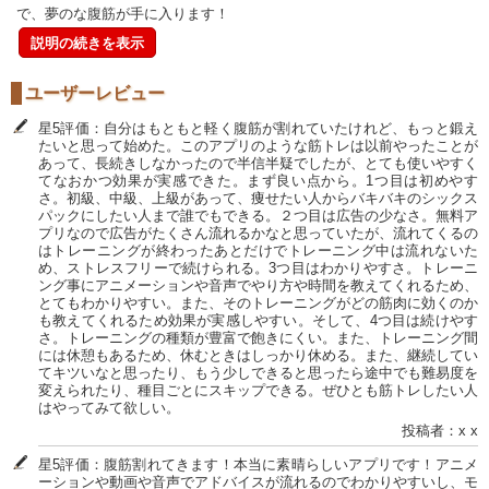
で、夢のな腹筋が手に入ります！
説明の続きを表示
ユーザーレビュー
星5評価：自分はもともと軽く腹筋が割れていたけれど、もっと鍛え
たいと思って始めた。このアプリのような筋トレは以前やったことが
あって、長続きしなかったので半信半疑でしたが、とても使いやすく
てなおかつ効果が実感できた。まず良い点から。1つ目は初めやす
さ。初級、中級、上級があって、痩せたい人からバキバキのシックス
パックにしたい人まで誰でもできる。２つ目は広告の少なさ。無料ア
プリなので広告がたくさん流れるかなと思っていたが、流れてくるの
はトレーニングが終わったあとだけでトレーニング中は流れないた
め、ストレスフリーで続けられる。3つ目はわかりやすさ。トレーニ
ング事にアニメーションや音声でやり方や時間を教えてくれるため、
とてもわかりやすい。また、そのトレーニングがどの筋肉に効くのか
も教えてくれるため効果が実感しやすい。そして、4つ目は続けやす
さ。トレーニングの種類が豊富で飽きにくい。また、トレーニング間
には休憩もあるため、休むときはしっかり休める。また、継続してい
てキツいなと思ったり、もう少しできると思ったら途中でも難易度を
変えられたり、種目ごとにスキップできる。ぜひとも筋トレしたい人
はやってみて欲しい。
投稿者：x x
星5評価：腹筋割れてきます！本当に素晴らしいアプリです！アニメ
ーションや動画や音声でアドバイスが流れるのでわかりやすいし、モ