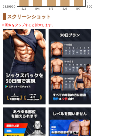
-
-
2829990
890
8/3
8/4
8/5
8/6
8/7
スクリーンショット
※画像をタップすると拡大します。