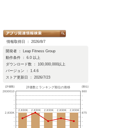
情報取得日 ： 2026/8/7
開発者 ：
Leap Fitness Group
動作条件 ： 6.0 以上
ダウンロード数 ： 100,000,000以上
バージョン ： 1.4.6
ストア更新日 ： 2026/7/23
(評価数)
(順位)
評価数とランキング順位の推移
2830010
860
-
-
-
-
-
-
-
-
2,830K
2,830K
2,830K
2,830K
2,830K
2,830K
2,830K
2,830K
2,830K
2,830K
2,830K
875
-
-
-
-
-
-