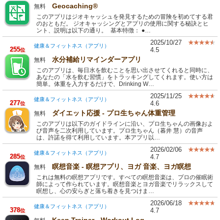
Geocaching®
無料
このアプリはジオキャッシュを発見するための冒険を初めてする君
のおともだ。 ジオキャッシングとアプリの使用に関する秘訣とヒ
ント、説明は以下の通り。 基本特徴： ●…
2025/10/27
健康＆フィットネス（アプリ）
255
4.5
位
水分補給リマインダーアプリ
無料
このアプリは、毎日水を飲むことを思い出させてくれると同時に、
あなたの「水を飲む習慣」をトラッキングしてくれます。使い方は
簡単。体重を入力するだけで、Drinking W…
2025/11/25
健康＆フィットネス（アプリ）
277
4.6
位
ダイエット応援 - プロ生ちゃん体重管理
無料
このアプリは以下のガイドラインに沿い、プロ生ちゃんの画像およ
び音声を二次利用しています。プロ生ちゃん（暮井 慧）の音声
は、許諾を得て利用しています。本アプリ以…
2026/02/06
健康＆フィットネス（アプリ）
285
4.7
位
瞑想音楽 - 瞑想アプリ、ヨガ 音楽、ヨガ瞑想
無料
これは無料の瞑想アプリです。すべての瞑想音楽は、プロの催眠術
師によって作られています。瞑想音楽とヨガ音楽でリラックスして
瞑想し、心の安らぎと落ち着きを見つけま…
2026/06/18
健康＆フィットネス（アプリ）
378
4.7
位
Keep Trainer - Workout Log