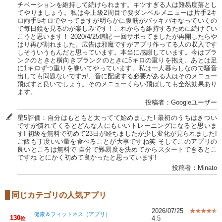
チベーションを維持して続けられます。キツすぎる人は難易度落とし
てやりましょう。私は今上級2周目で要ダンベルメニューは片手2キ
ロ両手5キロでやってますが明らかに腹筋がバッキバキなっていくの
で毎日鏡を見るのが楽しみです！これからも維持するために続けてい
こうと思います！ 2020/4/25追記 一回サボってましたが再開したらや
はり再び割れました。広告は邪魔ですがアプリ作ってる人の収入です
しそういうもんだと思っています。本当に感謝しています。今はプラ
ンクのときと横向きプランクのときに5キロの重りを抱え、あとは足
に1キロずつ重りを巻いてやっています。私は一人暮らしなので騒音
出しても問題ないですが、音に配慮する必要がある人はそのメニュー
飛ばすと良いでしょう。そのメニューくらい飛ばしても全然効果あり
ます。
投稿者：Googleユーザー
星5評価：自分はもともと太ってて始めました! 最初のうちはきつい
ですが慣れてくるとどんな人にもいいトレーニングになると思いま
す! 初級を無料で初めて23日が経ちましたが少し変化が見られました!
ご飯も丁度いい量を食べることが大事ですね笑 そしてこのアプリの
良いところは無料で 自分で難易度を決めてからスタートできるとこ
ですね とにかく初めて良かったと思っています!
投稿者：Minato
同じカテゴリの人気アプリ
2026/07/25
健康＆フィットネス（アプリ）
130
4.5
位