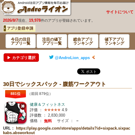
サイトについて
2026/8/7
19,978
現在、
件のアプリが登録されています。
今日の注目
注目の値下
総合アプリ
値下アプリ
アプリ一覧
アプリ一覧
ランキング
ランキング
▶ カテゴリ選択
@AndroLion_apps
30日でシックスパック - 腹筋ワークアウト
881位
（前回 879位）
健康＆フィットネス
評価 ：
4.9
評価数 ：
2,830,000
価格 ：
サイズ ：
－
無料
URL：
https://play.google.com/store/apps/details?id=sixpack.sixpac
kabs.absworkout