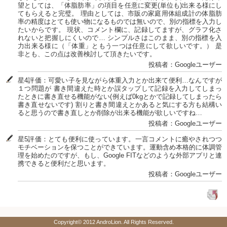
望としては、「体脂肪率」の項目を任意に変更(単位も)出来る様にし
てもらえると完璧。 理由としては、市販の家庭用体組成計の体脂肪
率の精度はとても使い物になるものでは無いので、別の指標を入力し
たいからです。 現状、コメント欄に、記録してますが、グラフ化さ
れないと把握しにくいので… シンプルさはこのまま、別の指標を入
力出来る様に（「体重」ともう一つは任意にして欲しいです。） 是
非とも、この点は改善検討して頂きたいです。
投稿者：Googleユーザー
星4評価：可愛い子を見ながら体重入力とか出来て便利…なんですが
１つ問題が 書き間違えた時とか誤タップして記録を入力してしまっ
たときに書き直せる機能がない(例えば0kgとかで記録してしまったら
書き直せないです) 割りと書き間違えとかあると気にする方も結構い
ると思うので書き直しとか削除が出来る機能が欲しいですね…
投稿者：Googleユーザー
星5評価：とても便利に使っています。一言コメントに癒やされつつ
モチベーションを保つことができています。運動含め本格的に体調管
理を始めたのですが、もし、Google FITなどのような外部アプリと連
携できると便利だと思います。
投稿者：Googleユーザー
Copyright© 2012 AndroLion. All Rights Reserved.