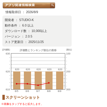
情報取得日 ： 2026/8/9
開発者 ：
STUDIO-K
動作条件 ： 6.0 以上
ダウンロード数 ： 10,000以上
バージョン ： 2.0.5
ストア更新日 ： 2025/11/25
(評価数)
(順位)
評価数とランキング順位の推移
630
100
-
-
-
-
-
-
-
-
620
620
620
620
620
620
620
620
620
620
620
200
-
-
-
-
-
-
-
-
610
300
8/5
8/6
8/7
8/8
8/9
スクリーンショット
※画像をタップすると拡大します。