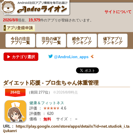
サイトについて
2026/8/8
19,979
現在、
件のアプリが登録されています。
今日の注目
注目の値下
総合アプリ
値下アプリ
アプリ一覧
アプリ一覧
ランキング
ランキング
▶ カテゴリ選択
@AndroLion_apps
ダイエット応援 - プロ生ちゃん体重管理
264位
（前回 277位）
※2026/8/8時点
健康＆フィットネス
評価 ：
4.6
評価数 ：
620
価格 ：
サイズ ：
－
無料
URL：
https://play.google.com/store/apps/details?id=net.studiok_i.ta
ijukanri