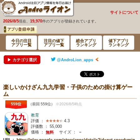
サイトについて
2026/8/5
19,970
現在、
件のアプリが登録されています。
今日の注目
注目の値下
総合アプリ
値下アプリ
アプリ一覧
アプリ一覧
ランキング
ランキング
▶ カテゴリ選択
@AndroLion_apps
楽しいかけざん九九学習・子供のための掛け算ゲー
ム
559位
（前回 559位）
※2026/8/5時点
教育
評価 ：
4.3
評価数 ：
55,000
価格 ：
サイズ ：
－
無料
URL：
https://play.google.com/store/apps/details?id=net.speedymin