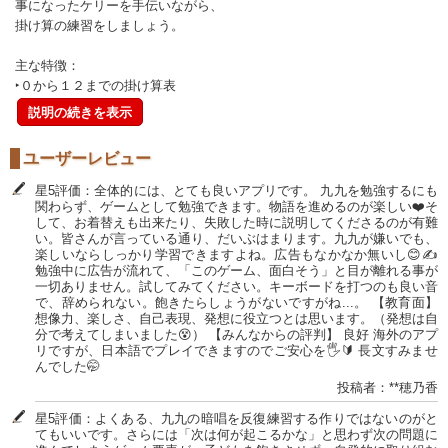
事になったケリーを手伝いながら、
掛け算の練習をしましょう。
主な特徴：
‣０から１２までの掛け算表
説明の続きを表示
ユーザーレビュー
星5評価：全体的には、とても良いアプリです。 九九を勉強するにも
関わらず、ゲームとして勉強できます。物語を進めるのが楽しい❤️そ
して、お着替えも出来たり、失敗した時に説明してくださるのが有難
い。皆さんが言っている通り、だいぶはまります。九九が嫌いでも、
楽しいならしっかり学習できますよね。広告もなかなか無いし😊✍️
勉強中に広告が流れて、「このゲーム、面白そう」と目が離れる事が
一切ありません。試してみてください。キーボードを打つのも良い音
で、辞められない。飽きたらしょうがないですがね...。 【教育面】
想像力、楽しさ、自己表現、発想に役立つとは思います。（発想は自
分で考えてしまいました😵） 【みんなからの評判】 良好 海外のアプ
リですが、日本語でプレイできますのでご安心を🖐️🔰 長文すみませ
んでした🤭
投稿者：**穂乃香
星5評価：よくある、九九の暗唱を反復練習する作りではないのがと
てもいいです。さらには「次は何が起こるかな」と思わず次の問題に