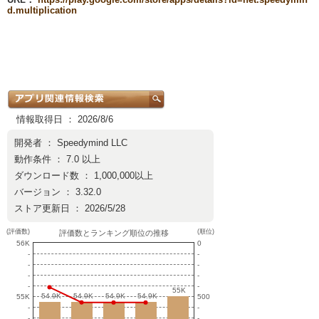
d.multiplication
情報取得日 ： 2026/8/6
開発者 ：
Speedymind LLC
動作条件 ： 7.0 以上
ダウンロード数 ： 1,000,000以上
バージョン ： 3.32.0
ストア更新日 ： 2026/5/28
(評価数)
(順位)
評価数とランキング順位の推移
56K
0
-
-
-
-
-
-
-
-
55K
55K
54.9K
54.9K
54.9K
54.9K
54.9K
54.9K
54.9K
54.9K
55K
500
-
-
-
-