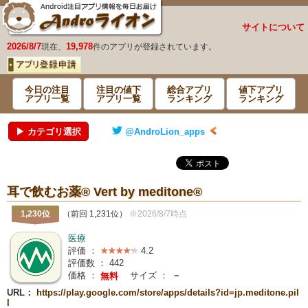
サイトについて
2026/8/7
19,978
現在、
件のアプリが登録されています。
今日の注目
注目の値下
総合アプリ
値下アプリ
アプリ一覧
アプリ一覧
ランキング
ランキング
▶ カテゴリ選択
@AndroLion_apps
耳で飲むお薬® Vert by meditone®
1,230位
（前回 1,231位）
※2026/8/7時点
医療
評価 ：
4.2
評価数 ：
442
価格 ：
サイズ ：
－
無料
URL：
https://play.google.com/store/apps/details?id=jp.meditone.pil
l