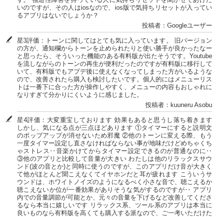
いのですが、その人はiosなので、ios版で気持ちリセットが入ってい
るアプリはないでしょうか？
投稿者：Googleユーザー
星3評価：トーンに関してはとても気に入っています。 旧バージョン
の方が、通知欄からトーンを止められたりと使い勝手が良かったなー
と思ったら、そういった機能のある有料版が出たそうです。Youtube
を流しながらのトーンの再生が便利だったのですが有料版に移行して
いて、有料版でもアプデ後に使えなくなってしまった方がいるような
ので、改善されたら購入も検討したいです。個人的にはメニューリス
トは一番下に合った方が操作しやすく、メニューの内容もおしゃれに
なりすぎて分かりにくいように感じました。
投稿者：kuuneru Asobu
星4評価：大変重宝しております 効果もあると思うし落ち着きます
しかし、気になる点が三点ほどあります ①タイマーにすると説明文
のポップアップが消せないため邪魔 ②他のトーンに変える際、もう
一度タイマー設定し直さなければならない事が地味だけどめちゃくち
ゃストレス‥音楽かけてからタイマー設定できるのが普通なのに‥
③他のアプリと比較して音量が大きい わたしは他のリラックスサウ
ンド(波の音とか)と同時に使うのですが、このアプリだけ音が大きく
て他がほとんど聞こえなくてイヤホンだと耳が疲れます こういうサ
ウンドは、ホワイトノイズのようになるべく小さな音で、聴こえるか
聴こえないか位が一番効果がありそうな気がするのですが‥ アプリ
内での音量調節が可能とか、元々の音量を下げるなど改善してくださ
るなら本当に嬉しいです リラックス系、ツール系のアプリは本当に
良いものなら有料版を高くても購入する派なので、ご一考いただけた