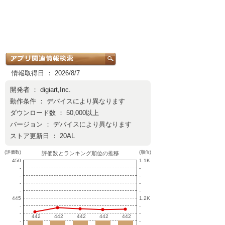
情報取得日 ： 2026/8/7
開発者 ：
digiart,Inc.
動作条件 ： デバイスにより異なります
ダウンロード数 ： 50,000以上
バージョン ： デバイスにより異なります
ストア更新日 ： 20AL
(評価数)
(順位)
評価数とランキング順位の推移
450
1.1K
-
-
-
-
-
-
-
-
445
1.2K
-
-
-
-
442
442
442
442
442
442
442
442
442
442
-
-