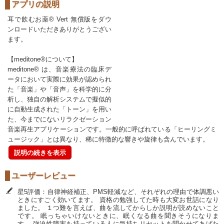
アプリの説明
耳で飲むお薬® Vert 無償版をダウ
ンロードいただきありがとうござい
ます。
【meditone®について】
meditone® は、音楽療法の臨床デ
ータにおいて実際に効果が認められ
た「音楽」や「音声」を科学的に分
析し、独自の解析システムで擬似的
に自動生成された「トーン」を用い
た、今までにないリラクゼーション
音楽再生アプリケーションです。一般的に呼ばれている「ヒーリングミ
ュージック」とは異なり、稀に特徴的な響きや旋律も含んでいます。
説明の続きを表示
ユーザーレビュー
星5評価：自律神経補正、PMS軽減など、それぞれの理由で体調悪い
ときにすごく効いてます。 資格の勉強してた時も大変お世話になり
ました。 １つ難を言えば、曲を流してからしか説明が読めないこと
です。 眠っちゃいけないときに、眠くなる曲を聞きそうになりま
す。 強迫性障害を持っている人に気持ちリセットを聞かせてあげた