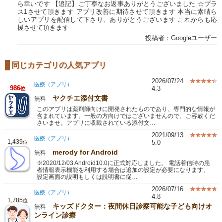
ら幸いです 【追記】ご丁寧なお返事ありがとうございました ☆プラ
ス1させて頂きます アプリ改善に期待させて頂きます 本当に素晴ら
しいアプリを配信して下さり、ありがとうございます これからも応
援させて頂きます
投稿者：Googleユーザー
同じカテゴリの人気アプリ
2026/07/24
医療（アプリ）
986
4.3
位
ヤクチエ添付文書
無料
このアプリは薬剤師向けに開発されたものであり、専門的な情報が
含まれています。一般の方向けではございませんので、ご容赦くだ
さいませ。アプリに収載されている添付文…
2021/09/13
医療（アプリ）
1,439
5.0
位
merody for Android
無料
※2020/12/03 Android10.0に正式対応しました。 電話着信時の患
者情報表示機能を利用する場合は追加の設定が必要になります。
設定画面の説明もしくは説明書に従…
2026/07/16
医療（アプリ）
4.8
1,785
位
キッズドクター：夜間休日診察可能な子ども向けオ
無料
ンライン診療