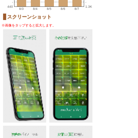
-
-
440
1.3K
8/3
8/4
8/5
8/6
8/7
スクリーンショット
※画像をタップすると拡大します。