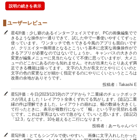
説明の続きを表示
ユーザーレビュー
星4評価：少し癖のあるインターフェイスですが、PCの画像編集でで
きるような操作が一通りできて、試した中で一番使いやすくてずっと
使っています。 ワンタッチで色々できる今風のアプリも面白いです
が、クリエイター御用達となるとこういう基本に忠実な画像操作がで
きるアプリが必要なのではないでしょうか。 キャンバスの大きさの
変更が編集メニューに見当たらなくて不便に思っていますが、大メニ
ューのどこかにあるのかも知れません。それが出来たらとりあえず満
足できる機能は揃ってます。 文字の入力が長文だとやりにくいのと
文字の色の変更などが細かく指定するのにやりにくいというところは
改善の余地がありそうです。
投稿者：Takashi E
星5評価：今日(2023/12/19)のアプデから？二重縁のチェックボック
スが消えました！レイアウト全体くずれてる気がします。(追記)二重
縁の件は理解できました。レイアウトの崩れは、幅の数値を大きくし
て行ったときに、表示が複数行になって「幅」という字が見切れる感
じです。これは実害はないので急がなくていいと思います。(追記2)
「12.3」などです。10を超えると二行になります。
投稿者：あーちゃんパパ
星5評価：とてもシンプルで使いやすい。 画像に文字入れしたかった