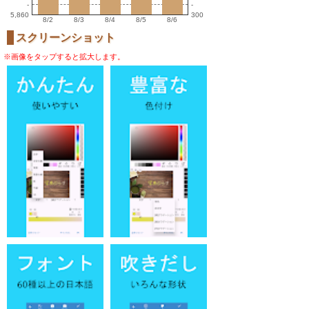
-
-
5,860
300
8/2
8/3
8/4
8/5
8/6
スクリーンショット
※画像をタップすると拡大します。