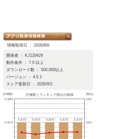
情報取得日 ： 2026/8/6
開発者 ：
KJ120429
動作条件 ： 7.0 以上
ダウンロード数 ： 500,000以上
バージョン ： 4.5.1
ストア更新日 ： 2026/8/2
(評価数)
(順位)
評価数とランキング順位の推移
5,880
100
-
-
-
-
-
-
-
-
5,870
5,870
5,870
5,870
5,870
5,870
5,870
5,870
5,870
5,870
5,870
200
-
-
-
-
-
-