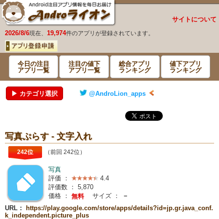
サイトについて
2026/8/6
19,974
現在、
件のアプリが登録されています。
今日の注目
注目の値下
総合アプリ
値下アプリ
アプリ一覧
アプリ一覧
ランキング
ランキング
▶ カテゴリ選択
@AndroLion_apps
写真ぷらす - 文字入れ
242位
（前回 242位）
写真
評価 ：
4.4
評価数 ：
5,870
価格 ：
サイズ ：
－
無料
URL：
https://play.google.com/store/apps/details?id=jp.gr.java_conf.
k_independent.picture_plus