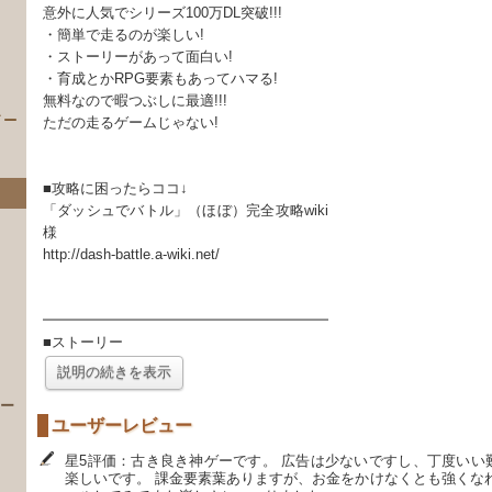
意外に人気でシリーズ100万DL突破!!!
・簡単で走るのが楽しい!
・ストーリーがあって面白い!
・育成とかRPG要素もあってハマる!
無料なので暇つぶしに最適!!!
イー
ただの走るゲームじゃない!
■攻略に困ったらココ↓
「ダッシュでバトル」（ほぼ）完全攻略wiki
様
http://dash-battle.a-wiki.net/
━━━━━━━━━━━━━━━━━━━━
）
■ストーリー
説明の続きを表示
 ー
ユーザーレビュー
星5評価：古き良き神ゲーです。 広告は少ないですし、丁度いい
楽しいです。 課金要素葉ありますが、お金をかけなくとも強くな