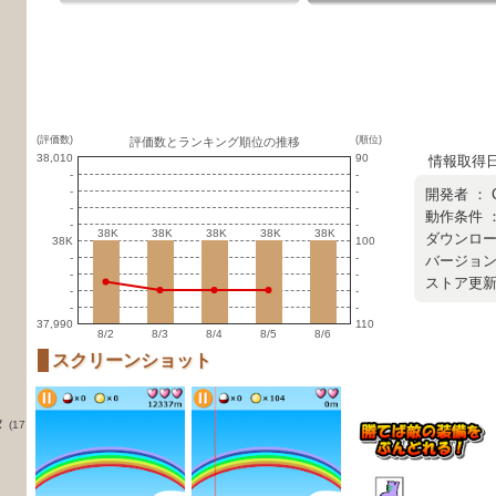
(評価数)
(順位)
評価数とランキング順位の推移
38,010
90
情報取得日 ：
-
-
-
-
開発者 ：
-
-
動作条件 
-
-
38K
38K
38K
38K
38K
38K
38K
38K
38K
38K
ダウンロード
38K
100
-
-
バージョン 
-
-
ストア更新日 
-
-
-
-
37,990
110
8/2
8/3
8/4
8/5
8/6
スクリーンショット
タ
(17