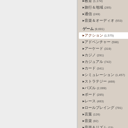
▸教育
(1,174)
▸旅行＆地域
(285)
▸通信
(249)
▸音楽＆オーディオ
(553)
ゲーム
(9,691)
▸アクション
(1,575)
▸アドベンチャー
(598)
▸アーケード
(319)
▸カジノ
(291)
▸カジュアル
(742)
▸カード
(341)
▸シミュレーション
(1,457)
▸ストラテジー
(469)
▸パズル
(2,089)
▸ボード
(295)
▸レース
(483)
▸ロールプレイング
(791)
▸言葉
(126)
▸音楽
(92)
▸音楽＆リズム
(23)