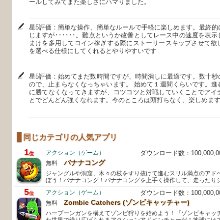
ールしてみてまた楽しさにハマりました。
星5評価：簡単な操作、簡単なルールで手軽に楽しめます。最終的
じますが･･････。難点というか改善としてレース中の速度を表
まけを多用してコイン稼ぎする際にストーリースキップさせて欲
を選べる仕様にしてくれるとやりやすいです
星5評価：始めてまだ数時間ですが、時間潰しに最適です。数十秒
ので、止まらなくなっちゃいます。 始めて１週間くらいです。進
に勝てなくなってきますが、コツコツと対戦していくことでアイ
とでどんどん強くなれます。今のところは頭打ちなく、楽しめます‼️
同じカテゴリの人気アプリ
1
アクション（ゲーム）
ダウンロード数：100,000,
位
バナナコング
無料
ジャングルや洞窟、木々の枝をすり抜けて進むスリル満点のアド
ぼう！バナナコング！バナナコングを上手く操作して、走ったり
5
アクション（ゲーム）
ダウンロード数：100,000,
位
Zombie Catchers (ゾンビキャッチャー)
無料
ハープーンガンを構えてゾンビ狩りを始めよう！『ゾンビキャッ