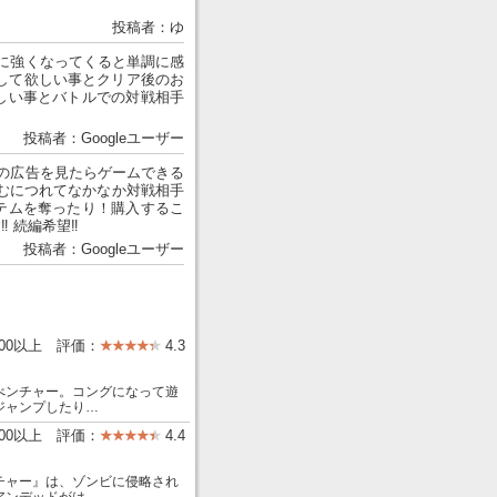
投稿者：ゆ
に強くなってくると単調に感
示して欲しい事とクリア後のお
しい事とバトルでの対戦相手
投稿者：Googleユーザー
の広告を見たらゲームできる
むにつれてなかなか対戦相手
テムを奪ったり！購入するこ
 続編希望‼️
投稿者：Googleユーザー
000以上 評価：
4.3
べンチャー。コングになって遊
ジャンプしたり…
000以上 評価：
4.4
チャー』は、ゾンビに侵略され