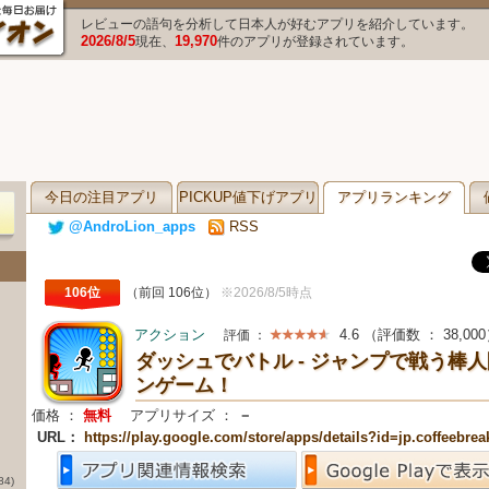
レビューの語句を分析して日本人が好むアプリを紹介しています。
2026/8/5
19,970
現在、
件のアプリが登録されています。
今日の注目アプリ
PICKUP値下げアプリ
アプリランキング
@AndroLion_apps
RSS
106位
（前回 106位）
※2026/8/5時点
アクション
4.6
（評価数 ：
38,000
評価 ：
ダッシュでバトル - ジャンプで戦う棒
ンゲーム！
価格 ：
無料
アプリサイズ ：
－
URL：
https://play.google.com/store/apps/details?id=jp.coffeebrea
84)