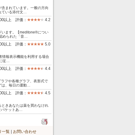
が含まれています。一般の方向
れている添付文…
000以上 評価：
4.2
ます。【meditone®につい
が認められた「音…
00以上 評価：
5.0
信時の患者情報表示機能を利用する場合
に従…
000以上 評価：
4.4
グラフや各種グラフ、表形式で
ずは、毎日の運動…
000以上 評価：
4.5
るときあなたは薬を買わなけれ
なパケットあ…
リ一覧
|
お問い合わせ