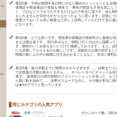
星5評価：子供が体調不良の時にかなり重めのミッションとなる病
イー
保険証や受給者証の登録も簡単で、事前の問診も子供を気にし
く…ではなくスマホで入力するだけなので本当に楽です。待ち時
もしれませんが10分もかからなかったように思います。症状につ
後受けておいても良い検査など詳しく説明していただけて安心感
になります。
星5評価：とても良いです。受給券や保険証の登録等少し面倒な所
まえば後は楽です。 顔の赤みなど、病院に行くのは少し躊躇って
き、納得のいくお答えをいただけて感謝しております。 また、診
にも診療してもらえるのも嬉しいです。 花粉症のお薬の対応もして
関係の無い上の子の病院に付き合わせることもなく、本当に便利
）
星2評価：薬の手配までに時間がかかりすぎます…。 診察までス
で全然薬の手配が終わりません…。 オペレーターにチャットを何
 ー
来ず。 薬局窓口の受付時間のスクリーンショットを送って、もう
ら急に動き始めて…。 診察がスムーズなのに、その後が本当に残
ば★5のアプリと思っています。
同じカテゴリの人気アプリ
982
医療（アプリ）
ダウンロード数：100,
位