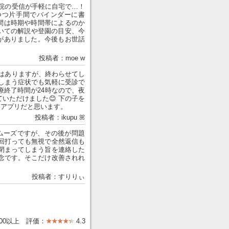
院の受信が手軽に自宅で…！
つつ片手間でバインダーに書
間は時期や時間帯によるのか
いての解説や登園の目安、今
がありました。今後もお世話
投稿者：moe w
はありますが、終わらせてし
しまう症状でも気軽に受診で
療終了時間が24時なので、夜
いただけました😊 下の子を
なアプリだと思います。
投稿者：ikupu ꕤ
ムーズですが、その後が問題
回打っても無視で全然返信も
閉まってしまう旨を連絡した
念です。そこだけ改善されれ
投稿者：すりりぃ
000以上 評価：
4.3