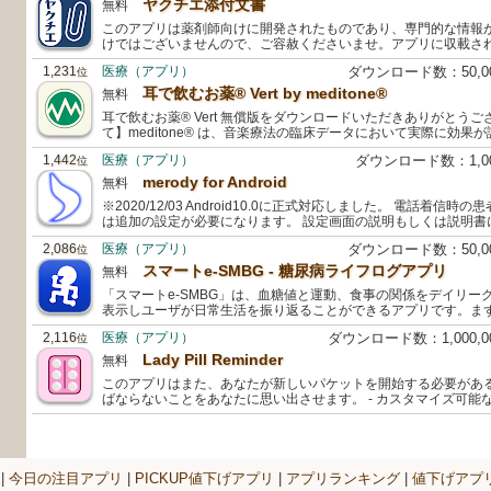
ヤクチエ添付文書
無料
このアプリは薬剤師向けに開発されたものであり、専門的な情報
けではございませんので、ご容赦くださいませ。アプリに収載さ
1,231
医療（アプリ）
ダウンロード数：50,
位
耳で飲むお薬® Vert by meditone®
無料
耳で飲むお薬® Vert 無償版をダウンロードいただきありがとうござい
て】meditone® は、音楽療法の臨床データにおいて実際に効果
1,442
医療（アプリ）
ダウンロード数：1,0
位
merody for Android
無料
※2020/12/03 Android10.0に正式対応しました。 電話着
は追加の設定が必要になります。 設定画面の説明もしくは説明書
2,086
医療（アプリ）
ダウンロード数：50,
位
スマートe-SMBG - 糖尿病ライフログアプリ
無料
「スマートe-SMBG」は、血糖値と運動、食事の関係をデイリー
表示しユーザが日常生活を振り返ることができるアプリです。ま
2,116
医療（アプリ）
ダウンロード数：1,000,
位
Lady Pill Reminder
無料
このアプリはまた、あなたが新しいパケットを開始する必要があ
ばならないことをあなたに思い出させます。 - カスタマイズ可能
|
今日の注目アプリ
|
PICKUP値下げアプリ
|
アプリランキング
|
値下げアプ