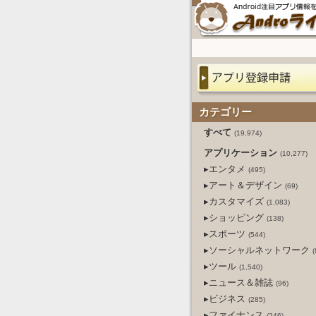
カテゴリー
すべて
(19,974)
アプリケーション
(10,277)
▸エンタメ
(495)
▸アート＆デザイン
(69)
▸カスタマイズ
(1,083)
▸ショッピング
(138)
▸スポーツ
(544)
▸ソーシャルネットワーク
(
▸ツール
(1,540)
▸ニュース＆雑誌
(96)
▸ビジネス
(285)
▸ファイナンス
(246)