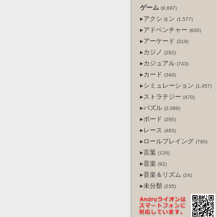
ゲーム
(9,697)
▸アクション
(1,577)
▸アドベンチャー
(600)
▸アーケード
(319)
▸カジノ
(292)
▸カジュアル
(743)
▸カード
(340)
▸シミュレーション
(1,457)
▸ストラテジー
(470)
▸パズル
(2,089)
▸ボード
(295)
▸レース
(483)
▸ロールプレイング
(790)
▸言葉
(126)
▸音楽
(92)
▸音楽＆リズム
(24)
▸未分類
(235)