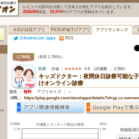
レビューの語句を分析して日本人が好むアプリを紹介しています。
2026/8/6
19,974
現在、
件のアプリが登録されています。
今日の注目アプリ
PICKUP値下げアプリ
アプリランキング
@AndroLion_apps
RSS
1,796位
（前回 1,790位）
医療
4.8
（評価数 ：
2,060
）
評価 ：
キッズドクター：夜間休日診察可能な子
けオンライン診療
価格 ：
無料
アプリサイズ ：
－
URL：
https://play.google.com/store/apps/details?id=jp.co.everse
84)
(評価数)
(順位)
評価数とランキング順位の推移
2.1K
1.6K
情報取得日 ：
-
-
-
-