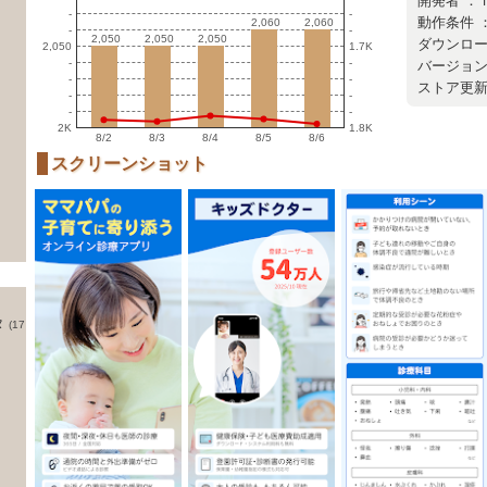
開発者 ：
-
-
動作条件 ：
2,060
2,060
2,060
2,060
-
-
2,050
2,050
2,050
2,050
2,050
2,050
ダウンロード
2,050
1.7K
-
-
バージョン ：
-
-
ストア更新日 
-
-
-
-
2K
1.8K
8/2
8/3
8/4
8/5
8/6
スクリーンショット
タ
(17