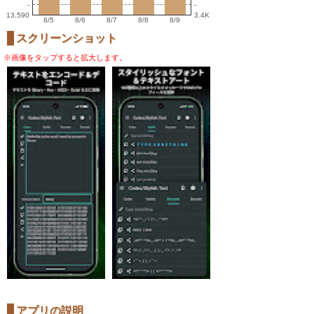
-
-
13,590
3.4K
8/5
8/6
8/7
8/8
8/9
スクリーンショット
※画像をタップすると拡大します。
アプリの説明