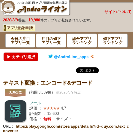
サイトについて
2026/8/9
19,980
現在、
件のアプリが登録されています。
今日の注目
注目の値下
総合アプリ
値下アプリ
アプリ一覧
アプリ一覧
ランキング
ランキング
▶ カテゴリ選択
@AndroLion_apps
テキスト変換：エンコード&デコード
3,361位
（前回 3,339位）
※2026/8/9時点
ツール
評価 ：
4.7
評価数 ：
13,600
価格 ：
サイズ ：
－
無料
URL：
https://play.google.com/store/apps/details?id=duy.com.text_c
onverter