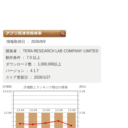
情報取得日 ： 2026/8/9
開発者 ：
TERA RESEARCH LAB COMPANY LIMITED
動作条件 ： 7.0 以上
ダウンロード数 ： 1,000,000以上
バージョン ： 4.1.7
ストア更新日 ： 2026/1/27
(評価数)
(順位)
評価数とランキング順位の推移
13,610
3.2K
-
-
-
-
-
-
-
-
13.6K
13.6K
13.6K
13.6K
13.6K
13.6K
13.6K
13.6K
13.6K
13.6K
13.6K
3.3K
-
-
-
-
-
-