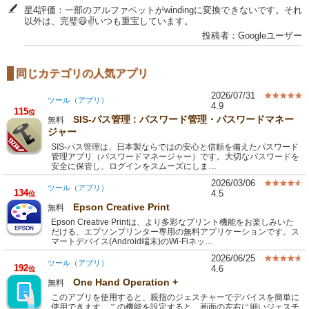
星4評価：一部のアルファベットがwindingに変換できないです。それ
以外は、完璧😃✌️いつも重宝しています。
投稿者：Googleユーザー
同じカテゴリの人気アプリ
2026/07/31
ツール（アプリ）
4.9
115
位
SIS-パス管理 : パスワード管理・パスワードマネー
無料
ジャー
SIS-パス管理は、日本製ならではの安心と信頼を備えたパスワード
管理アプリ（パスワードマネージャー）です。大切なパスワードを
安全に保管し、ログインをスムーズにしま…
2026/03/06
ツール（アプリ）
134
4.5
位
Epson Creative Print
無料
Epson Creative Printは、より多彩なプリント機能をお楽しみいた
だける、エプソンプリンター専用の無料アプリケーションです。ス
マートデバイス(Android端末)のWi-Fiネッ…
2026/06/25
ツール（アプリ）
192
4.6
位
One Hand Operation +
無料
このアプリを使用すると、親指のジェスチャーでデバイスを簡単に
使用できます。この機能を設定すると、画面の左右に細いジェスチ