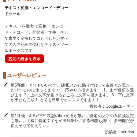
テキスト変換・エンコード・デコー
ドツール
テキストを数秒で変換・エンコー
ド・デコード。開発者、学生、そし
て素早く変換してコピペしたいすべ
ての人のための便利なテキストツー
ルボックスです。
説明の続きを表示
ユーザーレビュー
星5評価：とてもいいです。LINEとかに貼り付けして友達とか驚かし
たりするのに使ってます！ 一応やり方描きます！ 1、まず種類を選
びます 2、上の文字が書けるところに文字を描きます。 3、下に文字
が出たら完成！ とても簡単でオススメですよ！！
投稿者：Googleユーザー
星1評価：&＃x*****;表記のhex変換が無い。特定の文字のみ変換設定
も無い。同様に特定文字を変換対象外にする機能も無い。多機能だが
使えそうで使えない。
投稿者：oct dan